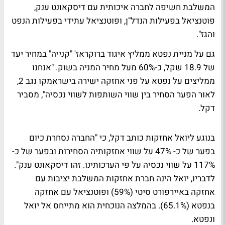
המשלבת חשיפה לחברה איכותית עם דיסקאונט ענק,
פוטנציאל בפעילות הנדל"ן, ופוטנציאל עתידי בפעילות הנפט
והגז".
גם על מניית נפטא ממליץ איגוד ברוקראז' "קנייה" במחיר יעד
של 18.9 שקל, כ-60% מעל מחיר המניה בשוק. "אנחנו
ממליצים על נפטא על פני אחזקה ישירה בישראמקו נגב 2,
לאור הפער הסחיר בין שווי השותפות לשווי נכסיה", מסביר
דקל.
בנוגע ליואל אחזקות כותב דקל, כי "החברה נסחרת כיום
בפער של כ- 47% על שווי אחזקותיה הסחירות ובפער של כ-
117% על שווי נכסיה על פי הערכותינו. זהו דיסקאונט ענק".
לדבריו, יואל הינה חברת אחזקות המשלבת יציבות עם
אחזקה באיירפורט סיטי (59%) ופוטנציאל עם אחזקה
בנפטא (65.1%). בהמלצה הנוכחית הוא מתייחס אל יואל
ונפטא.