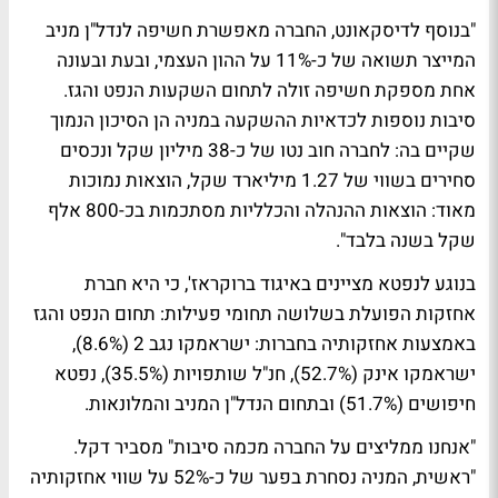
"בנוסף לדיסקאונט, החברה מאפשרת חשיפה לנדל"ן מניב
המייצר תשואה של כ-11% על ההון העצמי, ובעת ובעונה
אחת מספקת חשיפה זולה לתחום השקעות הנפט והגז.
סיבות נוספות לכדאיות ההשקעה במניה הן הסיכון הנמוך
שקיים בה: לחברה חוב נטו של כ-38 מיליון שקל ונכסים
סחירים בשווי של 1.27 מיליארד שקל, הוצאות נמוכות
מאוד: הוצאות ההנהלה והכלליות מסתכמות בכ-800 אלף
שקל בשנה בלבד".
בנוגע לנפטא מציינים באיגוד ברוקראז', כי היא חברת
אחזקות הפועלת בשלושה תחומי פעילות: תחום הנפט והגז
באמצעות אחזקותיה בחברות: ישראמקו נגב 2 (8.6%),
ישראמקו אינק (52.7%), חנ"ל שותפויות (35.5%), נפטא
חיפושים (51.7%) ובתחום הנדל"ן המניב והמלונאות.
"אנחנו ממליצים על החברה מכמה סיבות" מסביר דקל.
"ראשית, המניה נסחרת בפער של כ-52% על שווי אחזקותיה