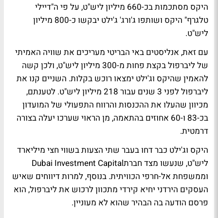
היקס מסתכמות בכ-660 מיליון ליש"ט, על פי ה"דיילי
טלגרף" היקס ושותפו ג'ורג' ג'ילט יבקשו כ-800 מיליון
ליש"ט.
עם זאת, אנליסטים באי הבריטי מעריכים את שוויה האמיתי
של ליברפול בקצת פחות מ-300 מיליון ליש"ט, ולכן קשה
להאמין שהיקס וג'ילט ימצאו רוכש בקלות. השניים קנו את
ליברפול לפני 3 שנים עבור 218 מיליון ליש"ט. לטענתם,
מכיוון שהעלו את ההכנסות והרווח התפעולי של המועדון
בכ-83 ו-60 אחוזים בהתאמה, מן הראוי שערכו יעלה בצורה
דרמטית.
היקס וג'ילט כבר דחו בעבר שתי הצעות בשווי חצי מיליארד
ליש"ט, שנעשו מצד חברתDubai Investment Capital
וממשפחת אל-חרפי הכוויתית. בנוסף, למרות דיווחים שאיש
העסקים הירדני יחיא קירדי מתכוון לרכוש את ליברפול, הוא
פרסם הודעה בה הבהיר שהוא לא מעוניין.