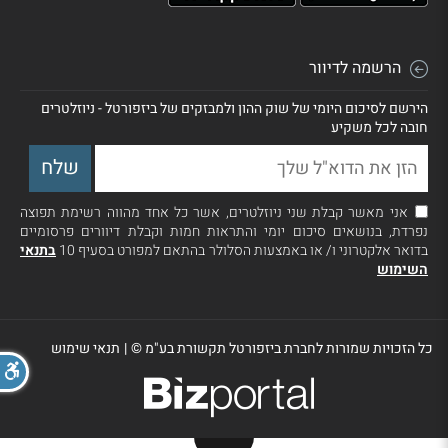
הרשמה לדיוור
הירשם לסיכום היומי של שוק ההון ולמבזקים של ביזפורטל - ניוזלטרים
חובה לכל משקיע
אני מאשר קבלת שני ניוזלטרים, אשר כל אחד מהווה רשימת תפוצה
נפרדת, בנושאים סיכום יומי והתראות חמות וקבלת דיוורים פרסומיים
בדואר אלקטרוני ו/ או באמצעות הסלולר בהתאם למפורט בסעיף 10
בתנאי
השימוש
כל הזכויות שמורות לחברת ביזפורטל תקשורת בע"מ ©
|
תנאי שימוש