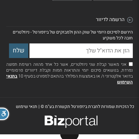
הרשמה לדיוור
הירשם לסיכום היומי של שוק ההון ולמבזקים של ביזפורטל - ניוזלטרים
חובה לכל משקיע
אני מאשר קבלת שני ניוזלטרים, אשר כל אחד מהווה רשימת תפוצה
נפרדת, בנושאים סיכום יומי והתראות חמות וקבלת דיוורים פרסומיים
בדואר אלקטרוני ו/ או באמצעות הסלולר בהתאם למפורט בסעיף 10
בתנאי
השימוש
כל הזכויות שמורות לחברת ביזפורטל תקשורת בע"מ ©
|
תנאי שימוש