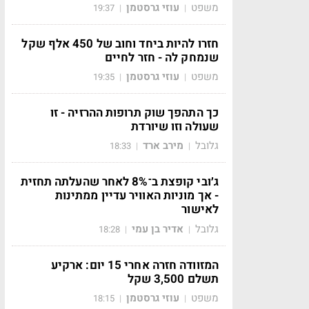
משפט
עוזי גרסטמן
19:37
|
|
חזרו להיות ביחד וחוב של 450 אלף שקל
שנמחק לה - חזר לחיים
משפט
עוזי גרסטמן
19:35
|
|
כך התהפך שוק תרופות ההרזיה - זו
שעולה וזו שיורדת
גלובל
מירב ארד
18:33
|
|
ג׳ובי קופצת ב־8% לאחר שהעלתה תחזית
- אך מוניות האוויר עדיין ממתינות
לאישור
גלובל
אדיר בן עמי
18:28
|
|
המזוודה חזרה אחרי 15 יום: ארקיע
תשלם 3,500 שקל
משפט
עוזי גרסטמן
18:15
|
|