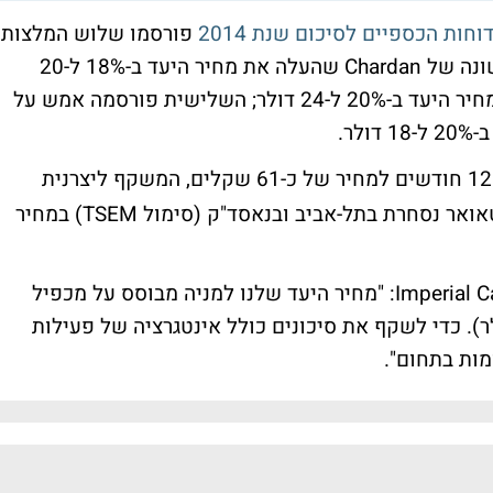
חות הכספיים לסיכום שנת 2014
פורסמו שלוש המלצות
קנייה למניה על ידי בתי השקעות זרים: הראשונה של Chardan שהעלה את מחיר היעד ב-18% ל-20
דולר; השניה של Craig-Hallum שהעלה את מחיר היעד ב-20% ל-24 דולר; השלישית פורסמה אמש על
זינקה ב-147% בתוך 12 חודשים למחיר של כ-61 שקלים, המשקף ליצרנית
השבבים שווי של כ-4 מיליארד שקל. מניית טאואר נסחרת בתל-אביב ובנאסד"ק (סימול TSEM) במחיר
האנליסט אשוק קומר מבית ההשקעות Imperial Capital: "מחיר היעד שלנו למניה מבוסס על מכפיל
לשנת 2015 (965 מיליון דולר). כדי לשקף את סיכונים כולל אינטגרציה של פעילות