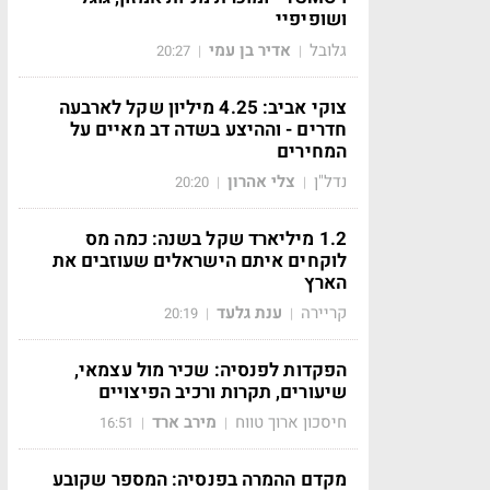
ושופיפיי
גלובל
אדיר בן עמי
20:27
|
|
צוקי אביב: 4.25 מיליון שקל לארבעה
חדרים - וההיצע בשדה דב מאיים על
המחירים
נדל"ן
צלי אהרון
20:20
|
|
1.2 מיליארד שקל בשנה: כמה מס
לוקחים איתם הישראלים שעוזבים את
הארץ
קריירה
ענת גלעד
20:19
|
|
הפקדות לפנסיה: שכיר מול עצמאי,
שיעורים, תקרות ורכיב הפיצויים
חיסכון ארוך טווח
מירב ארד
16:51
|
|
מקדם ההמרה בפנסיה: המספר שקובע