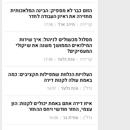
הזום כבר לא מספיק: הבינה המלאכותית
מחזירה את ראיון העבודה לחדר
קריירה
מירב ארד
17:38
|
|
מסלול מכשולים לניהול: איך שירות
המילואים הממושך משנה את שיקולי
המעסיקים?
קריירה
ענת גלעד
17:38
|
|
העלויות הנלוות שמפילות תקציבים: כמה
באמת עולה לקנות דירה
נדל"ן
ענת גלעד
16:57
|
|
איזו דירה אתם באמת יכולים לקנות: הון
עצמי, החזר חודשי ויחס ההחזר
נדל"ן
עמית בר
16:56
|
|