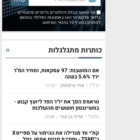
אני מאשר קבלת ניוזלטרים ודיוורים פרסומיים
בדואר אלקטרוני ו/או באמצעות הסלולר בהתאם
למפורט בסעיף 10 בתנאי השימוש
כותרות מתגלגלות
אם המושבות: 97 עסקאות, ומחיר המ"ר
ירד 5.6% בשנה
נדל"ן
עוזי גרסטמן
21:22
|
|
טראמפ הפך את יו״ר הפד ליועץ קבוע -
בוושינגטון חוששים מהשלכות
גלובל
אדיר בן עמי
20:49
|
|
קת׳י ווד מגדילה את ההימור על ספייסX
ו־TSMC - ומוכרת מניות אמזון, גוגל