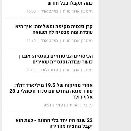
כמה תקבלו בכל חודש
חיסכון ארוך טווח
מירב ארד
16:33
|
|
קרן פנסיה מקיפה ומשלימה: איך היא
עובדת ומה מבטיח לה תשואה
חיסכון ארוך טווח
מירב ארד
11:49
|
|
הכיסויים הביטוחיים בפנסיה: אובדן
כושר עבודה ופנסיית שאירים
חיסכון ארוך טווח
ענת גלעד
20:03
|
|
אחרי מחיקות של 19.5 מיליארד דולר:
פורד מנסה מחדש עם טנדר חשמלי ב־28
אלף דולר
גלובל
אדיר בן עמי
19:53
|
|
22 שנה חיו יחד בלי חתונה - כעת הוא
יקבל מחצית מהדירה