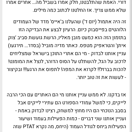
דורי
. האמת שהתלבטנו, חלק אמרו בשביל מה... אחרים אמרו
שלא ממש צריך. אז החלטנו לכתוב כמה מילים.
זה היה אתמול (יום ד') שהעלנו ב'אייס' מדד של
העמודים
הלוהטים בפייסבוק כיום
. הרעיון לבצע את הבדיקה הזו
בתזמון הזה הוא כמעט מובן מאליו, הרשת גועשת סביב 'צוק
איתן' והטראפיק מטפס. כאתר מדיה מוביל (בסדר... תירגעו)
עניין אותנו לבדוק - מי הם אתרי התוכן בישראל שמצליחים
לרכוב על הגל, להשתלט על הסוס הדוהר, לנצל את המומנט!
להכות בברזל!! לקרוא את המפה! לתפוס את הרגע!!! ובקיצור
- לעשות את זה טוב יותר.
אז בדקנו. לא ממש עניין אותנו מי הם האתרים עם הכי הרבה
לייקים, כי למשל עמודי הספורט הם עתירי לייקים אבל
בסבב הנוכחי הם היו מחוץ למשחק, רצינו לבדוק באמת -
ועניין אותנו שני דברים - כמות הפעילות בעמוד ושיעור
הפעילות ביחס לגודל העמוד (היחס, מה נקרא PTAT שזה