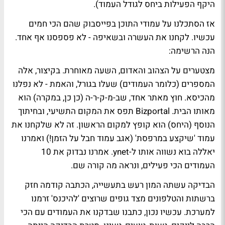
היקף הפעילות ביחס לגודל העמוד).
אז הסתכלנו על עמודי התוכן בפייסבוק שהם הכי חמים
עכשיו. לקחנו את העשרה ובשאיפה - לא פספסנו אף אחד.
הנה הרשימה:
מצטערים על הצהוב והאדום, השעה מאוחרת. בקיצור, אלה
המספרים (כלומר העמודים) שעלו בגורל, והאמת - לא נפלנו
מהכיסא. חוץ מאתר אחד, שב-מ-ק-ר-ה (כן כן, במקרה) הוא
מאותו הבית. Bizportal תפס את המקום התשיעי, ובחיתוך
הנוסף (היחס) הוא קופץ למקום הראשון. זה לא שלקחנו את
עמוד
'שיקצע במרפסת'
(אגב עמוד חבל על הזמן!) ואמרנו
יאללה בוא נשווה אותו ל-ynet. אמרנו נבדוק את 10
העמודים הכי פעילים, ונראה מה קורה שם.
הבדיקה עשתה המון רעש בתעשייה, הכתבה קודמה חזק
ברשתות והטלפונים מצד גופים שרוצים 'להיכנס' זרמנו
למערכת. עכשיו נכון, כתבנו שבדקנו את העמודים עם הכי