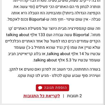
הרבה לייקים. טעות, טועים, טעינו. מטרת הבדיקה הייתה
ונותרה לבחון מי הם האתרים הכי פעילים (ומי עשה את
הקפיצה הגדולה ביותר!) ומהבחינה הזו הטבלה היא אותה
טבלה - אין שום שינוי - חוץ מזה ש-Bizportal נכנס לאקסל.
וזה שום קונספירציה מבית היוצר של מפעילת האתרים 'קו
מנחה'. Bizportal עשה עבודה ועם 133 אלף talking about
הקדים עמודים רבים כמו למשל של אחד האתרים הכלכליים
שלא נציין את שמו (רק נגיד שהוא מתחיל ב-ג') שעומד
עכשיו על 14 אלף talking about, או בלוג קריאייטיב חביב
שעומד עכשיו על 5.3 אלף talking about.
בשורה התחתונה, הכי חשוב זה לפרגן ואם טועים אז לתקן.
ושיהיה סוף שבוע שקט לכולנו - מגיע לנו קצת שקט.
הוספת תגובה
2 תגובות
|
לקריאת כל התגובות