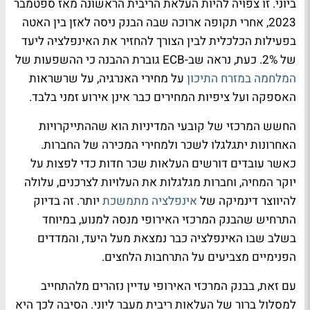
ביוני. זו צפויה להיות העלאת הריבית הראשונה מאז ספטמבר
2023, אחרי תקופה ארוכה שבה הבנק ניסה לאזן בין האטה
בפעילות הכלכלית לבין הצורך להחזיר את האינפלציה ליעד
של 2%. כעת, נראה שב-ECB גוברת ההבנה כי ההשפעות של
המלחמה במזרח התיכון
על מחירי האנרגיה, על שרשראות
האספקה ועל ציפיות המחירים כבר אינן אירוע זמני בלבד.
החשש המרכזי של קובעי המדיניות הוא שההתייקרויות
האחרונות יתגלגלו לשכר ולמחירי המכירה של החברות.
כאשר עובדים דורשים העלאות שכר חדות כדי לפצות על
יוקר המחיה, וחברות מגלגלות את העלויות לצרכנים, עלולה
להיווצר דינמיקה של
אינפלציה מתמשכת
יותר. זה בדיוק
התרחיש שהבנק המרכזי האירופי מנסה למנוע, במיוחד
בשלב שבו האינפלציה כבר נמצאת מעל היעד, והמדדים
הפנימיים מצביעים על התרחבות הלחצים.
עם זאת, בבנק המרכזי האירופי עדיין נזהרים מלהתחייב
למסלול ברור של העלאות ריבית מעבר ליוני. הסיבה לכך היא