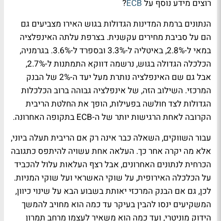
רוצים מידע נוסף על
ECB
?
הנתונים ברמת המדינות הגדולות בגוש האירו מצביעים גם
הם על סביבת מחירים עקשנית. בצרפת עלתה האינפלציה
במאי ל-2.8%, באיטליה ל-3.3% ובספרד ל-3.6%. בגרמניה,
הכלכלה הגדולה בגוש, נרשמה דווקא התמתנות ל-2.7%,
אבל גם שם האינפלציה נותרת מעל יעד ה-2% של הבנק
המרכזי. השילוב הזה, של אינפלציה גבוהה ברוב הכלכלות
הגדולות לצד חולשה בפעילות, הופך את החלטת הריבית
הקרובה לאחת הרגישות יותר של ה-ECB בתקופה האחרונה.
עבור השווקים, השאלה כבר אינה רק אם הריבית תעלה ביוני,
אלא מה יקרה אחר כך. העלאה אחת עשויה להיתפס כתגובה
הכרחית לנתונים האחרונים, אבל רצף העלאות עלול להכביד
על הכלכלה האירופית, על שוקי האשראי ועל שוקי המניות.
לכן, גם אם הבנק המרכזי יאותת בשבוע הבא על שינוי כיוון,
המשקיעים ינסו להבין בעיקר עד כמה הוא מחויב להמשך
הידוק מוניטרי, ועד כמה הוא משאיר לעצמו מרחב תמרון