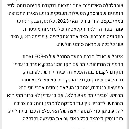
שהכלכלה האירופית אינה נמצאת בנקודת פתיחה נוחה. לפי
הנתונים שפורסמו, הפעילות העסקית בגוש האירו התכווצה
במאי בקצב החד ביותר מאז 2023. כלומר, הבנק המרכזי
עומד בפני הדילמה הקלאסית של מדיניות מוניטרית
בתקופה מורכבת: מצד אחד אינפלציה שמרימה ראש, מצד
שני כלכלה שמראה סימני חולשה.
איזבל שנאבל, חברת הוועד המנהל של ה-ECB ואחת
הדמויות המזוהות יותר עם הקו הנצי בבנק, אמרה כי עדיין
מוקדם לקבוע כמה העלאות ריבית יידרשו. לעומתה,
גדימינאס שימקוס, נגיד הבנק המרכזי של ליטא וחבר
במועצת הנגידים, אמר כי העלאה נוספת אחרי יוני היא
תרחיש "סביר יותר מאשר לא", אם כי עדיין לא ברור מתי היא
תתרחש. לדבריו, אין עוד הצדקה להמתין, והתגובה צריכה
להגיע בזמן כדי למנוע האצה של האינפלציה כבר בתחילתה,
תוך ניסיון לצמצם ככל האפשר את הפגיעה בכלכלה.