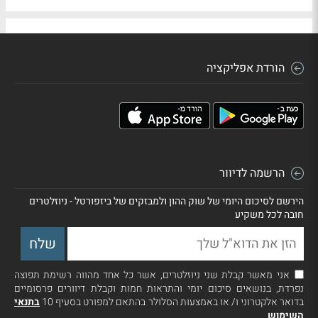
הורדת אפליקציה
הרשמה לדיוור
הירשם לסיכום היומי של שוק ההון ולמבזקים של ביזפורטל - ניוזלטרים
חובה לכל משקיע
אני מאשר קבלת שני ניוזלטרים, אשר כל אחד מהווה רשימת תפוצה
נפרדת, בנושאים סיכום יומי והתראות חמות וקבלת דיוורים פרסומיים
בדואר אלקטרוני ו/ או באמצעות הסלולר בהתאם למפורט בסעיף 10
בתנאי
השימוש