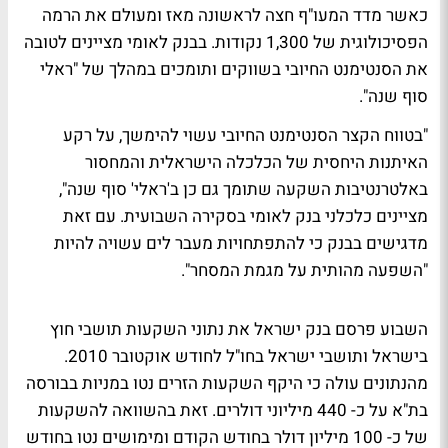
כאשר מדד המעו"ף חצה לראשונה מאז ומעולם את הרמה
הפסיכולוגית של 1,300 נקודות. בבנק לאומי מציינים לטובה
את הסנטימנט החיובי בשווקים ותומכים במהלך של "ראלי
סוף שנה".
"בטווח הקצר הסנטימנט החיובי עשוי להימשך, על רקע
האיתנות היחסית של הכלכלה הישראלית והמחסור
באלטרנטיבות השקעה שתומך גם כן ב'ראלי' סוף שנה",
מציינים כלכלני בנק לאומי בסקירה השבועית. עם זאת
מדגישים בבנק כי להתפתחויות מעבר לים עשויה להיות
"השפעה מהותית על מגמת המסחר".
השבוע פרסם בנק ישראל את נתוני השקעות תושבי חוץ
בישראל ותושבי ישראל בחו"ל לחודש אוקטובר 2010.
מהנתונים עולה כי היקף השקעות הזרים נטו במניות בבורסה
בת"א על כ- 440 מיליוני דולרים. זאת בהשוואה להשקעות
של כ- 100 מיליון דולר בחודש הקודם ומימושים נטו בחודש