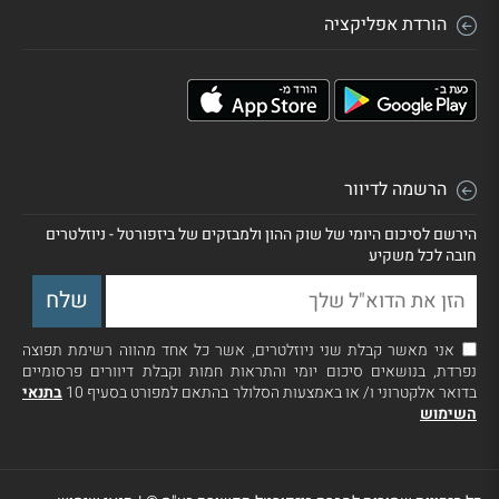
הורדת אפליקציה
הרשמה לדיוור
הירשם לסיכום היומי של שוק ההון ולמבזקים של ביזפורטל - ניוזלטרים
חובה לכל משקיע
אני מאשר קבלת שני ניוזלטרים, אשר כל אחד מהווה רשימת תפוצה
נפרדת, בנושאים סיכום יומי והתראות חמות וקבלת דיוורים פרסומיים
בדואר אלקטרוני ו/ או באמצעות הסלולר בהתאם למפורט בסעיף 10
בתנאי
השימוש