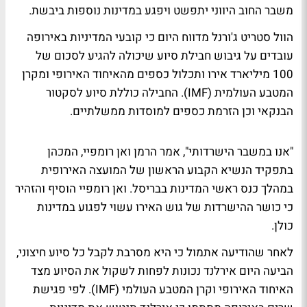
משבר החוב היווני יתפשט ויפגע במדינות נוספות ביבשת.
הוול סטריט ג'ורנל מדווח היום כי קובעי המדיניות באירופה
עובדים על גיבוש חבילת סיוע שיכולה להגיע לסכום של
100 מיליארד אירו ותכלול כספים מהאיחוד האירופי ומקרן
המטבע העולמית (IMF). החבילה כוללת סיוע לסקטור
הבנקאי וכן הזרמת כספים למוסדות ממשלתיים.
"אנו במשבר הישרדותי", אמר הרמן ואן רומפיי, המכהן
בתפקיד הנשיא הקבוע הראשון של המועצה האירופית
במהלך כנס ראשי המדינות בבריסל. ואן רומפיי הוסיף והזהיר
כי כושר ההישרדות של גוש האירו עשוי לפגוע במדינות
כולן.
לאחר שהודיעה אתמול כי היא מסרבת לקבל כל סיוע חיצוני,
הביעה היום אירלנד נכונות לפחות לשקול את הסיוע מצד
האיחוד האירופי וקרן המטבע העולמי (IMF). לפי פגישת