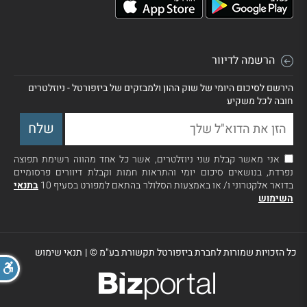
הרשמה לדיוור
הירשם לסיכום היומי של שוק ההון ולמבזקים של ביזפורטל - ניוזלטרים
חובה לכל משקיע
אני מאשר קבלת שני ניוזלטרים, אשר כל אחד מהווה רשימת תפוצה
נפרדת, בנושאים סיכום יומי והתראות חמות וקבלת דיוורים פרסומיים
בדואר אלקטרוני ו/ או באמצעות הסלולר בהתאם למפורט בסעיף 10
בתנאי
השימוש
כל הזכויות שמורות לחברת ביזפורטל תקשורת בע"מ ©
|
תנאי שימוש