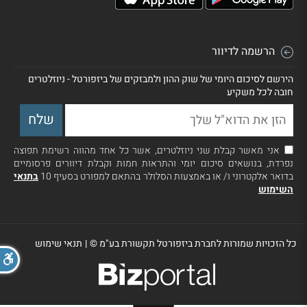
הרשמה לדיוור
הירשם לסיכום היומי של שוק ההון ולמבזקים של ביזפורטל - ניוזלטרים
חובה לכל משקיע
אני מאשר קבלת שני ניוזלטרים, אשר כל אחד מהווה רשימת תפוצה
נפרדת, בנושאים סיכום יומי והתראות חמות וקבלת דיוורים פרסומיים
בדואר אלקטרוני ו/ או באמצעות הסלולר בהתאם למפורט בסעיף 10
בתנאי
השימוש
כל הזכויות שמורות לחברת ביזפורטל תקשורת בע"מ ©
|
תנאי שימוש