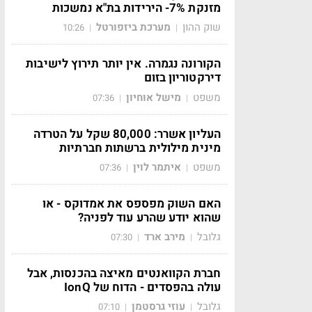
מזנקת 7%- הירידות בת"א נמשכות
שוק ההון
מערכת ביזפורטל
10:26
|
|
הקורונה נגמרה. אין יותר תירוץ לישיבות
דירקטוריון בזום
משפט
מישל אוחיון
07:36
|
|
העליון אשרר: 80,000 שקל על הטרדה
מינית מילולית ברשתות חברתיות
משפט
איתמר לוין
07:36
|
|
האם השוק מפספס את אמדוקס - או
שהוא יודע שהרע עוד לפניה?
גלובל
מירב ארד
07:30
|
|
חברת הקוואנטים מאיצה בהכנסות, אבל
עולה בהפסדים - הדוח של IonQ
גלובל
עוזי גרסטמן
07:10
|
|