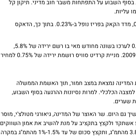
בסוף השבוע על התפתחות משבר חוב מדיני. תיקון קל
ו עליות.
בשעה זו, מדד הפוטסי בלונדון משיל כ-0.26%, מדד הקאק בפריז נופל ב-0.23%. בתוך כך, הדאקס
מדד ה-Stoxx 600 האירופי מוסיף כעת כ-0.4% לערכו בשונה מחודש מאי בו רשם ירידה של 5.8%,
הירידה החודשית הגדולה מאז חודש פברואר 2009. מניית קרדיט סוויס רושמת ירידה של 0.75% למחיר
לת המדינה נמצאת במצב חמור, תוך האשמת הממשלה
למצבה הכלכלי. למרות נסיונות ההרגעה בסוף השבוע,
ת שערים.
ך גם היום. שר האוצר של המדינה, גיאורגי מטולצ'י, מוסר
ע אשתקד ולקצץ בתקציב על מנת להשיב את אמון השווקים
בכלכלתה. המדינה תשאף ליעד גירעון של 3.8% מהתמ"ג, ותקצץ סכום של עד 1.5%-1% מהתמ"ג במקרה