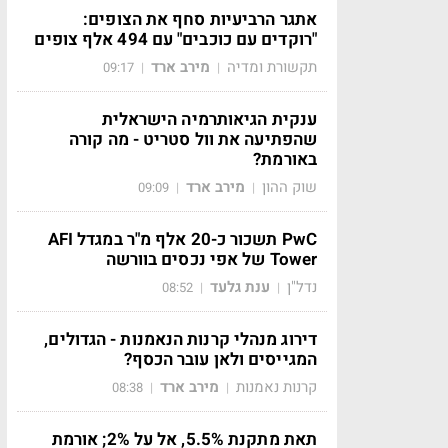
אתגר הרביעיות סחף את הצופים:
"רוקדים עם כוכבים" עם 494 אלף צופים
תקשורת ומדיה
מירב ארד
09:17
|
|
ענקית הגיאותרמיה הישראלית
שהפתיעה את וול סטריט - מה קורה
באורמת?
שוק ההון
מירב ארד
09:09
|
|
PwC תשכור כ-20 אלף מ"ר במגדל AFI
Tower של אפי נכסים בוורשה
נדל"ן
ענת גלעד
08:52
|
|
דירוג מנהלי קרנות הנאמנות - הגדולים,
המגייסים ולאן עובר הכסף?
קרנות נאמנות
מירב ארד
08:38
|
|
תאת מתקנת 5.5%, אל על 2%; אורמת