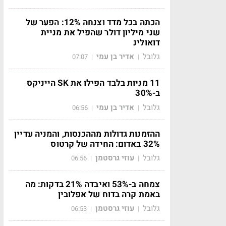
הכתה בכל מדד וצנחה 12%: הפער של
שני מיליון דולר שהפיל את מניית
דואולינ
גלובל
אדיר בן עמי
07:07
|
|
11 מניות בלבד הפילו את SK הייניקס
ב-30%
גלובל
אדיר בן עמי
06:56
|
|
ההזמנות גדולות מההכנסות, והמניה עדיין
32% באדום: החידה של קרטוס
גלובל
עוזי גרסטמן
06:56
|
|
צמחה ב-53% ואיבדה 21% בדקות: מה
באמת קרה בדוח של אפלובין
גלובל
עוזי גרסטמן
06:53
|
|