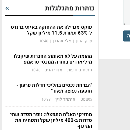
כותרות מתגלגלות
פוקס מגדילה את ההחזקה באיתי ברנדס
ל-63% תמורת 11.5 מיליון שקל
ה
שוק ההון
צלי אהרון
10:46
|
|
מהומה על לא מאומה: החברות שיקבלו
מיליארדים בחזרה ממכסי טראמפ
ניתוחים ודעות
מנדי הניג
10:46
|
|
"הברחת נכסים בהליכי חדלות פרעון -
תופעה נפוצה מאוד"
משפט
איתמר לוין
10:38
|
|
מחזיקי האג"ח התפצלו: נופר תפדה שתי
סדרות ב-400 מיליון שקל ותפחית את
המינוף