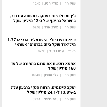
שוק ההון
מנדי הניג
10:40
|
|
ג'ין טכנולוגיות בעסקה ראשונה עם בנק
בישראל בהיקף של כ-12 מיליון שקל
שוק ההון
מירב ארד
09:58
|
|
שיא חדש ביולי: הישראלים הוציאו 1.77
מיליארד שקל ביום בכרטיסי אשראי
בארץ
ענת גלעד
09:30
|
|
אמפא רוכשת את סרוגו בתמורה של עד
160 מיליון שקל
שוק ההון
צלי אהרון
09:40
|
|
יעקב פיננסים: הרווח הנקי ברבעון עלה
ב-13.8% ל-24.1 מיליון שקל
שוק ההון
ענת גלעד
09:14
|
|