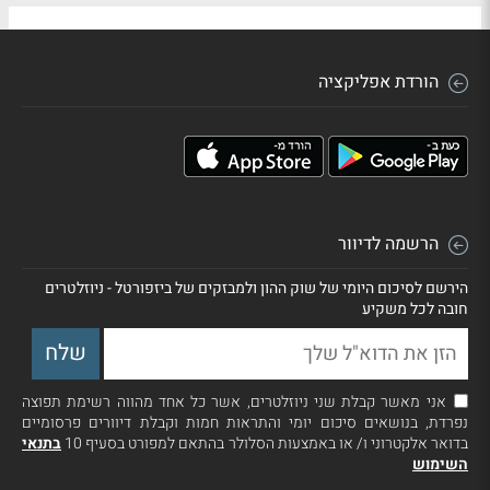
הורדת אפליקציה
הרשמה לדיוור
הירשם לסיכום היומי של שוק ההון ולמבזקים של ביזפורטל - ניוזלטרים
חובה לכל משקיע
אני מאשר קבלת שני ניוזלטרים, אשר כל אחד מהווה רשימת תפוצה
נפרדת, בנושאים סיכום יומי והתראות חמות וקבלת דיוורים פרסומיים
בדואר אלקטרוני ו/ או באמצעות הסלולר בהתאם למפורט בסעיף 10
בתנאי
השימוש