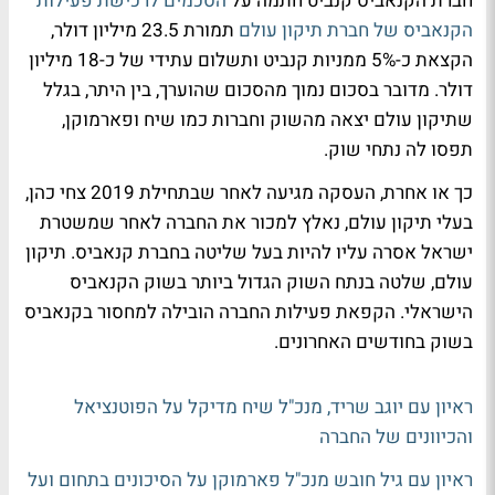
חברת הקנאביס קנביט חתמה על
הסכמים לרכישת פעילות
הקנאביס של חברת תיקון עולם
תמורת 23.5 מיליון דולר,
הקצאת כ-5% ממניות קנביט ותשלום עתידי של כ-18 מיליון
דולר. מדובר בסכום נמוך מהסכום שהוערך, בין היתר, בגלל
שתיקון עולם יצאה מהשוק וחברות כמו שיח ופארמוקן,
תפסו לה נתחי שוק.
כך או אחרת, העסקה מגיעה לאחר שבתחילת 2019 צחי כהן,
בעלי תיקון עולם, נאלץ למכור את החברה לאחר שמשטרת
ישראל אסרה עליו להיות בעל שליטה בחברת קנאביס. תיקון
עולם, שלטה בנתח השוק הגדול ביותר בשוק הקנאביס
הישראלי. הקפאת פעילות החברה הובילה למחסור בקנאביס
בשוק בחודשים האחרונים.
ראיון עם יוגב שריד, מנכ"ל שיח מדיקל על הפוטנציאל
והכיוונים של החברה
ראיון עם גיל חובש מנכ"ל פארמוקן על הסיכונים בתחום ועל