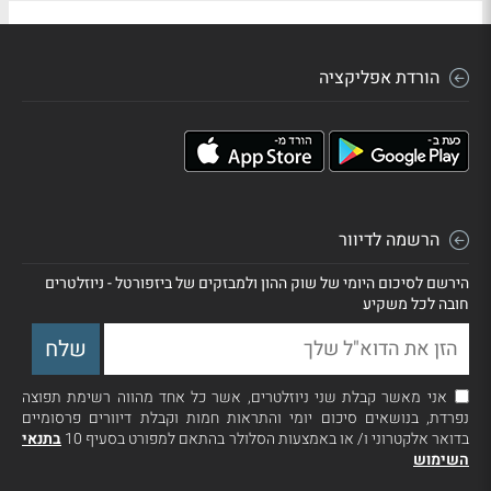
הורדת אפליקציה
הרשמה לדיוור
הירשם לסיכום היומי של שוק ההון ולמבזקים של ביזפורטל - ניוזלטרים
חובה לכל משקיע
אני מאשר קבלת שני ניוזלטרים, אשר כל אחד מהווה רשימת תפוצה
נפרדת, בנושאים סיכום יומי והתראות חמות וקבלת דיוורים פרסומיים
בדואר אלקטרוני ו/ או באמצעות הסלולר בהתאם למפורט בסעיף 10
בתנאי
השימוש