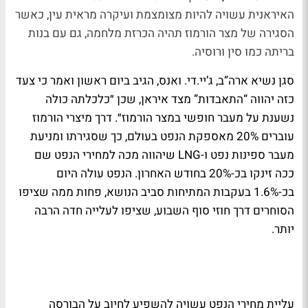
האיראנית עשויה להיות מצומצמת ועיקרה מראית עין, כאשר
הסגירה של מצר הורמוז תהיה הכרזת מלחמה, גם עם בנות
בריתה כמו סין ורוסיה.
סגן נשיא ארה”ב, ג’יי.די. ואנס, הגיב ביום ראשון ואמר כי צעד
כזה יהווה “התאבדות” מצד איראן, שכן ״כלכלתה כולה
נשענת על מעבר חופשי במצר הורמוז״. דרך מיצרי הורמוז
עוברים 20% מאספקת הנפט בעולם, כך שסגירתו ומניעת
מעבר ספינות נפט ו-LNG שיהווה מכה למחירי הנפט שם
ככה זינקו בכ-20% בחודש האחרון. הנפט עולה היום
בכ-1.6% בעקבות המתיחות סביב הנושא, פחות ממה שציפו
הסוחרים דרך חוזי סוף השבוע, שציפו לעלייה חדה הרבה
יותר.
עליית מחירי הנפט עשויה להשפיע לחיוב על הבורסה