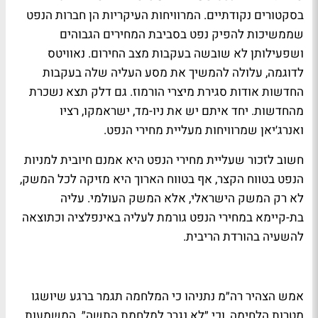
בסקטורים נקודתיים. המרוויחות העיקריות הן חברות הנפט
שממשיכות להפיק נפט בסביבת המחירים הגבוהים
ושפעילותן לא שובשה בעקבות מצב החירום. נאוויטס
לדוגמה, עלולה להמשיך את מסע העליה שלה בעקבות
החדשות אודות סגירת מיצרי הורמוז. גם דלק תצא נשכרת
מהחדשות. יחד איתם יש את ניו-מד, ישראמקו, רציו
ואנרג׳יאן שמרוויחות מעליית מחירי הנפט.
חשוב לזכור שעליית מחירי הנפט היא אמנם חיובית למניות
הנפט בטווח הקצר, אף בטווח הארוך היא מזיקה לכל המשק,
לא רק המשק הישראלי, אלא המשק העולמי. עליה
בת-קיימא במחירי הנפט גורמת לעליה באינפלציה וכתוצאה
להשעיה בהורדת הריבית.
אמש הצהיר רה״מ נתניהו כי המלחמה תגמר ברגע שיושגו
מטרות הלחימה, וכי ״לא נגרר למלחמת התשה״. המשמעות