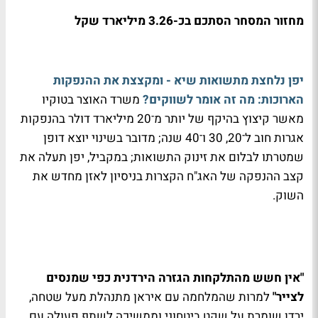
מחזור המסחר הסתכם בכ-3.26 מיליארד שקל
יפן נלחצת מתשואות שיא - ומקצצת את ההנפקות
הארוכות: מה זה אומר לשווקים?
משרד האוצר בטוקיו
מאשר קיצוץ בהיקף של יותר מ־20 מיליארד דולר בהנפקות
אגרות חוב ל־20, 30 ו־40 שנה; מדובר בשינוי יוצא דופן
שמטרתו לבלום את זינוק התשואות; במקביל, יפן תעלה את
קצב ההנפקה של האג"ח הקצרות בניסיון לאזן מחדש את
השוק.
"אין חשש מהתלקחות הגזרה הירדנית כפי שמנסים
לצייר"
למרות שהמלחמה עם איראן מתנהלת מעל שטחה,
ירדן שומרת על שקט ביטחוני וממשיכה לשתף פעולה עם