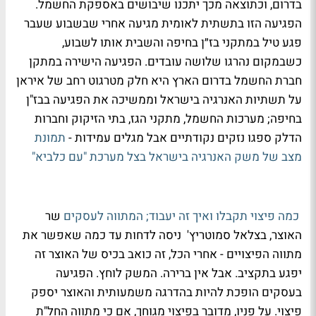
בדרום, וכתוצאה מכך יתכנו שיבושים באספקת החשמל.
הפגיעה הזו בתשתית לאומית מגיעה אחרי שבשבוע שעבר
פגע טיל במתקני בז״ן בחיפה והשבית אותו לשבוע,
כשבמקום נהרגו שלושה עובדים. הפגיעה הישירה במתקן
חברת החשמל בדרום הארץ היא חלק מטרגוט רחב של איראן
על תשתיות האנרגיה בישראל וממשיכה את הפגיעה בבז"ן
בחיפה; מערכות החשמל, מתקני הגז, בתי הזיקוק וחברות
הדלק ספגו נזקים נקודתיים אבל מגלים עמידות -
תמונת
מצב של משק האנרגיה בישראל בצל מערכת "עם כלביא"
כמה פיצוי תקבלו ואיך זה יעבוד; המתווה לעסקים
שר
האוצר, בצלאל סמוטריץ' ניסה לדחות עד כמה שאפשר את
מתווה הפיצויים - אחרי הכל, זה כואב בכיס של האוצר זה
יפגע בתקציב. אבל אין ברירה. המשק לוחץ. הפגיעה
בעסקים הופכת להיות בהדרגה משמעותית והאוצר יספק
פיצוי. על פניו, מדובר בפיצוי מגוחך, אם כי מתווה החל"ת