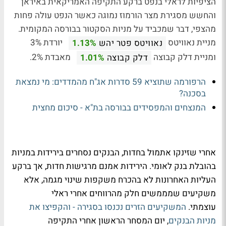
הציפיות לראלי בנפט ברקע התקיפה האמריקאית באיראן
והחשש מסגירת מצר הורמוז נמוגה כאשר הנפט עולה פחות
מהצפי, דבר שמכביד על מניות הסקטור בבורסה המקומית.
מניית נאוויטס
יורדת 3%
נאוויטס פטר יהש
1.13%
ומניית דלק קבוצה
מאבדת 2%.
דלק קבוצה
1.01%
הרפורמה שתוציא 59 סדרות אג"ח מהמדדים: מי נמצאת
בסכנה?
המנצחים והמפסידים בבורסה בת"א - סיכום מחצית
אחרי שזינקו אתמול בחדות, הבנקים נסחרים בירידות במניות
בהובלת בנק לאומי. הירידות אמנם מרגישות חדות, אך ברקע
העליות האחרונות לא בהכרח משקפות שינוי מגמה, אלא
משקיעים שמממשים חלק מהרווחים אחרי ראלי
עוצמתי.
המשקיעים הזרים נכנסו בסגירה - והקפיצו את
מניות הבנקים
, יום המסחר הראשון אחרי התקיפה