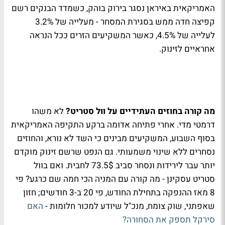
האמריקאית באיראן נסגר בירוק בוהק, כשמדד הבנקים רשם
קפיצה חדה ממש בסגירת המסחר - מעלייה של 3.2%
לעלייה של 4.5%, כאשר המשקיעים הזרים ככל הנראה
אחראיים לזינוק.
מה קורה בחוזים העתידיים על וול סטריט?
לא משהו
דרמטי מדי. אחרי פתיחה אדומה ברקע התקיפה האמריקאית
בסוף השבוע, המשקיעים מבינים כי השד לא נורא, והחוזים
נסחרים ללא שינוי משמעותי. גם הנפט שרשם זינוק מוקדם
יותר עבר לירידות ונסחר סביב 73.5$ לחבית. ואם בוול
סטריט עסקינן - מה קורה עם המניה הכי חמה שם כרגע? פי
8 מאז ההנפקה בתחילת החודש, פי 20 ב-3 חודשים; חזון
שאפתני, שוק צומח, מנכ"ל שיודע למכור חלומות -
האם
סירקל תספק את הסחורה?