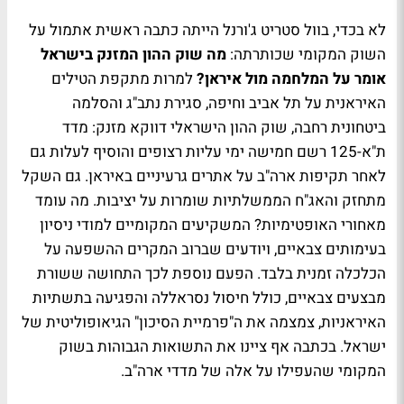
לא בכדי, בוול סטריט ג'ורנל הייתה כתבה ראשית אתמול על
השוק המקומי שכותרתה:
מה שוק ההון המזנק בישראל
אומר על המלחמה מול איראן?
למרות מתקפת הטילים
האיראנית על תל אביב וחיפה, סגירת נתב"ג והסלמה
ביטחונית רחבה, שוק ההון הישראלי דווקא מזנק: מדד
ת"א-125 רשם חמישה ימי עליות רצופים והוסיף לעלות גם
לאחר תקיפות ארה"ב על אתרים גרעיניים באיראן. גם השקל
מתחזק והאג"ח הממשלתיות שומרות על יציבות. מה עומד
מאחורי האופטימיות? המשקיעים המקומיים למודי ניסיון
בעימותים צבאיים, ויודעים שברוב המקרים ההשפעה על
הכלכלה זמנית בלבד. הפעם נוספת לכך התחושה ששורת
מבצעים צבאיים, כולל חיסול נסראללה והפגיעה בתשתיות
האיראניות, צמצמה את ה"פרמיית הסיכון" הגיאופוליטית של
ישראל. בכתבה אף ציינו את התשואות הגבוהות בשוק
המקומי שהעפילו על אלה של מדדי ארה"ב.