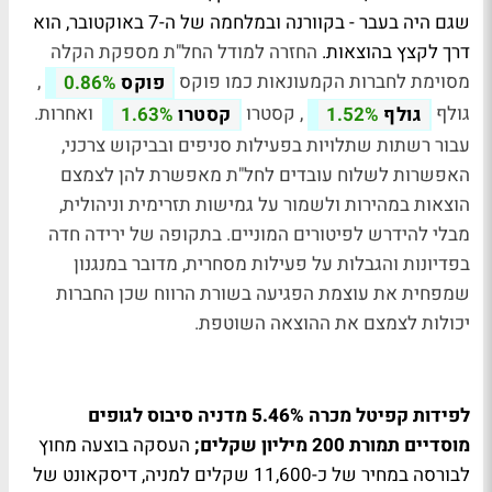
שגם היה בעבר - בקוורנה ובמלחמה של ה-7 באוקטובר, הוא
דרך לקצץ בהוצאות.
החזרה למודל החל"ת מספקת הקלה
מסוימת לחברות הקמעונאות כמו פוקס
,
פוקס
0.86%
גולף
, קסטרו
ואחרות.
גולף
1.52%
קסטרו
1.63%
עבור רשתות שתלויות בפעילות סניפים ובביקוש צרכני,
האפשרות לשלוח עובדים לחל"ת מאפשרת להן לצמצם
הוצאות במהירות ולשמור על גמישות תזרימית וניהולית,
מבלי להידרש לפיטורים המוניים. בתקופה של ירידה חדה
בפדיונות והגבלות על פעילות מסחרית, מדובר במנגנון
שמפחית את עוצמת הפגיעה בשורת הרווח שכן החברות
יכולות לצמצם את ההוצאה השוטפת.
לפידות קפיטל מכרה 5.46% מדניה סיבוס לגופים
מוסדיים תמורת 200 מיליון שקלים;
העסקה בוצעה מחוץ
לבורסה במחיר של כ-11,600 שקלים למניה, דיסקאונט של