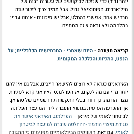
יותר נדיר) כדי שנזכה לביקושים של עשרות רבות של
מיליארדים. הפוטנציאל גדול, אבל תמיד צריך לזכור שזה
תרחיש אחד, אפשרי בהחלט, אבל יש סיכונים - אנחנו עדיין
במלחמה ולא נראה שזה מסתיים.
קריאה חשובה -
היום שאחרי - התרחישים הכלכליים; על
הנפט, המניות והכלכלה המקומית
האיראנים כנראה לא רוצים להישאר חייבים, אבל גם אין להם
יותר מדי עם מה לנקום. אז הפרלמנט האיראני קרא לסגירת
מצרי הורמוז, כך דווח בכלי התקשורת הרשמיים של טהראן,
אך ההכרעה הסופית בנושא הועברה לידי המועצה העליונה
לביטחון לאומי של איראן –
הפרלמנט האיראני אישר את
סגירת מיצרי הורמוז -ההחלטה עוברת למועצה לביטחון
לאומי
. עם זאת,
השווקים הבינלאומיים מפנימים כי התגובה