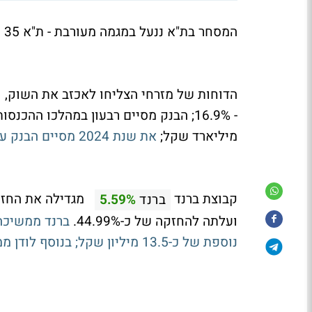
המסחר בת"א ננעל במגמה מעורבת - ת"א 35 ירד ב-0.1%, ת"א 90 עלה ב-0.2% והבנקים עלו ב-0.5%.
מיליארד שקל;
את שנת 2024 מסיים הבנק עם רווחי שיא של קרוב ל-5.5 מיליארד שקל.
קבוצת ברנד
מגדילה את החזק
ברנד
5.59%
ועלתה להחזקה של כ-44.99%.
ברנד ממשיכה
נוספת של כ-13.5 מיליון שקל; בנוסף לודן ממשיכה לקדם את פיצול הפעילות והנפקת לודן טק בבורסה.