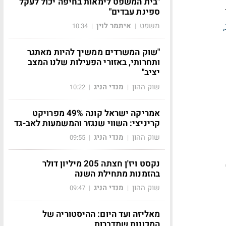
"בית המשפט לימאות בחיפה יכול לעקל
ספינת עבדים"
משפט
איתמר לוין
10:34
|
|
"שוק המשרדים ממשיך להיות מאתגר
ותחרותי, באזורי הפעילות שלנו המצב
יציב"
שוק ההון
מנדי הניג
10:22
|
|
אמריקה ישראל קונה 49% מפרויקט
קריניצי: השווי שנגזר והמשמעות לאב-גד
שוק ההון
מנדי הניג
09:55
|
|
נקסט ויז'ן חצתה 205 מיליון דולר
בהזמנות מתחילת השנה
שוק ההון
מנדי הניג
09:47
|
|
מאליזה ועד היום: ההיסטוריה של
המכונות שמדברות