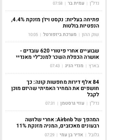
נדל"ן
עמית בר
07:58
|
|
פתיחה בעליות: נקסט ויז'ן מזנקת 4.4%,
הנפטיות בולטות
שוק ההון
מערכת ביזפורטל
10:05
|
|
שבועיים אחרי פיטורי 620 עובדים -
אושרה הכפלת השכר למנכ״לי מאנדיי
בארץ
מנדי הניג
07:43
|
|
84 אלף דירות מחפשות קונה: כך
חושפים את המחיר האמיתי שהיזם מוכן
לקבל
נדל"ן
עוזי גרסטמן
07:31
|
|
המהפך של Airbnb: אחרי שלושה
רבעונים מאכזבים, המניה מזנקת 11%
גלובל
אדיר בן עמי
07:29
|
|