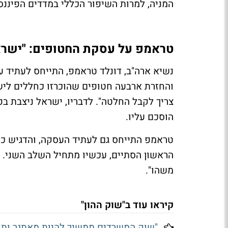
המניה, למרות השיפור הכללי במדדים הפיננסי
טראמפ על עסקת החטופים: "ישרא
נשיא ארה"ב, דונלד טראמפ, התייחס לעתיד 
והחזרת ארבעה חטופים שהוכרזו כחללים ליש
צריך לקבל החלטה". לדבריו, ישראל ניצבת ב
הוסכם עליו.
טראמפ התייחס גם לעתיד העסקה, והדגיש כי
הראשון הסתיים, עכשיו מתחיל השלב השני. "
משהו".
קיראו עוד ב"שוק ההון"
"שוק המשרדים ממשיך להיות מאתגר ותחרו