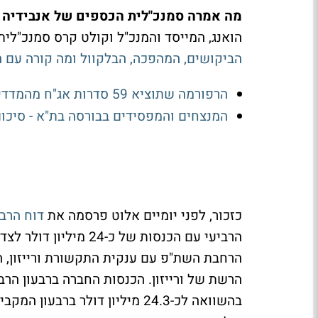
מה אמרה סמנכ"לית הכספים של אנבידיה בש
הואנג, המייסד והמנכ"ל וקולט קרס סמנכ"לי
הביקושים, המהפכה, הבלקוול ומה קורה עם ה
הרפורמה שתוציא 59 סדרות אג"ח מהמדדים: מי נמצאת בסכנה?
המנצחים והמפסידים בבורסה בת"א - סיכו
כזכור, לפני יומיים אלוט פרסמה את
דוח הרבע
הרחבת השת"פ עם ענקית התקשורת ורייזון, 