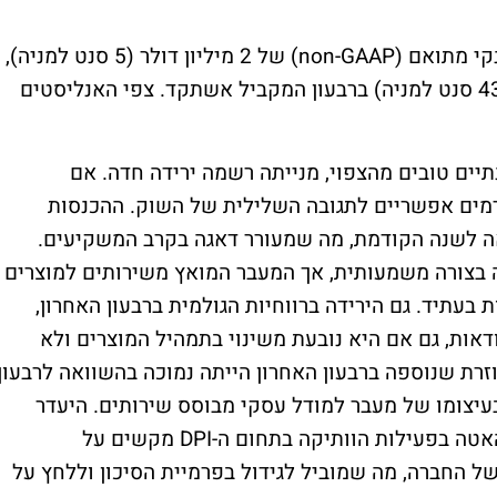
בשורה התחתונה רשמה החברה מעבר לרווח נקי מתואם (non-GAAP) של 2 מיליון דולר (5 סנט למניה),
בהשוואה להפסד נקי של 16.4 מיליון דולר (43 סנט למניה) ברבעון המקביל אשתקד. צפי האנליסטים
תיים טובים מהצפוי, מנייתה רשמה ירידה חדה. אם
מים אפשריים לתגובה השלילית של השוק. ההכנסות
ה לשנה הקודמת, מה שמעורר דאגה בקרב המשקיעים.
לות ה-Security as a Service צמחה בצורה משמעותית, אך המעבר המואץ משירותים למוצרים
בעתיד. גם הירידה ברווחיות הגולמית ברבעון האחרון,
דאות, גם אם היא נובעת משינוי בתמהיל המוצרים ולא
זרת שנוספה ברבעון האחרון הייתה נמוכה בהשוואה לרבעון
עיצומו של מעבר למודל עסקי מבוסס שירותים. היעדר
בהירות לגבי ביצועי קו המוצרים החדשים וההאטה בפעילות הוותיקה בתחום ה-DPI מקשים על
 החברה, מה שמוביל לגידול בפרמיית הסיכון וללחץ על