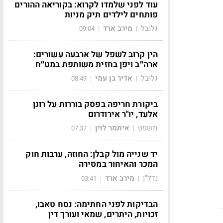
עוד לפני שלמדו לקרוא: בקוריאה ההורים
פותחים לילדים תיק מניות
גלובל
מירב ארד
09:04
|
|
הין קרוב לשפל של ארבעה עשורים:
ארה״ב ויפן בחזית משותפת במט״ח
גלובל
אדיר בן עמי
08:49
|
|
ביקורת חריפה בפסק בוררות על רונן
אלעד, יו"ר אירודרום
משפט
איתמר לוין
07:37
|
|
יד שנייה מול קבלן: החוזה, ערבות חוק
המכר והאיחור במסירה
נדל"ן
מירב ארד
03:41
|
|
הבדיקות לפני החתימה: נסח טאבו,
זכויות, היתרים, שמאי ועורך דין