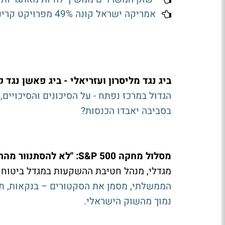
אמריקה ישראל קונה 49% מפרויקט קריניצי: השווי שנגזר והמשמעות לאב-גד
ביג נגד מליסרון ועזריאלי - ביג פאשן נגד 
הגדול במרכז נפתח - על הסיכונים והסיכויים,
בסביבה יאבדו הכנסות?
מסלול מחקה S&P 500: "לא להסתנוור מהתשואות שהיו בעבר; תחום התקשורת בארץ מעניין"
מגדלי, מנהל חטיבת ההשקעות במגדל ביטוח ו
הממשלתי, מסמן את הסקטורים – בנקאות, תק
נמוך מהשוק הישראלי.