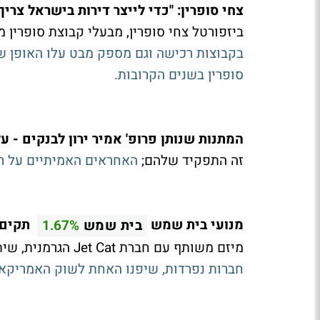
צחי סופרין: "כדי לייצר דירות בישראל צר
ביזפורטל צחי סופרין, מבעלי קבוצת סופרין 
בקבוצות רכישה וגם מספק מבט עלו האופן ש
סופרין בשנים הקרובות.
המתנות שנותן פרופ' אמיר ירון לבנקים - על
זה התפקיד שלהם;
האחראים האמיתיים על רי
מנועי בית שמש
תקים מ
בית שמש
1.67%
מיזם משותף עם חברת Jet Cat הגרמנית, שיתמקד בתחום המנועים הקטנים לשוק הצבאי -
חברות נפרדות, שיפנו האחת לשוק האמריקאי