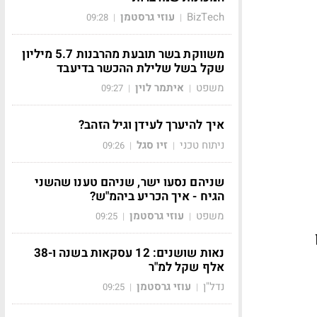
BizTech
עוזי גרסטמן
09:28
|
|
משווקת בשר תובעת מהרבנות 5.7 מיליון
שקל בשל שלילת ההכשר בדיעבד
משפט
איתמר לוין
09:27
|
|
איך להיערך לעידן וגיל הזהב?
ניתוח טכני
זיו סגל
09:26
|
|
שניהם נסעו ישר, שניהם טענו שהשני
הגיח - איך הכריע ביהמ"ש?
משפט
עוזי גרסטמן
09:25
|
|
נאות שושנים: 12 עסקאות בשנה ו-38
אלף שקל למ"ר
נדל"ן
עוזי גרסטמן
09:25
|
|