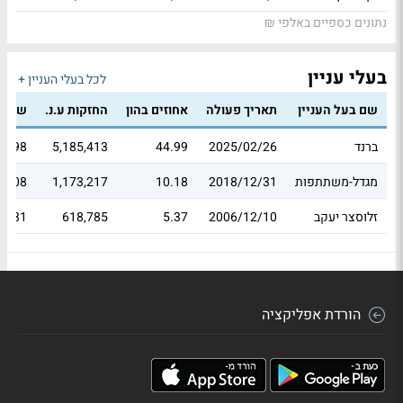
נתונים כספיים באלפי ₪
בעלי עניין
לכל בעלי העניין +
שם בעל העניין
תאריך פעולה
אחוזים בהון
החזקות ע.נ.
שווי 
ברנד
2025/02/26
44.99
5,185,413
76.98
מגדל-משתתפות
2018/12/31
10.18
1,173,217
49.08
זלוסצר יעקב
2006/12/10
5.37
618,785
80.31
הורדת אפליקציה