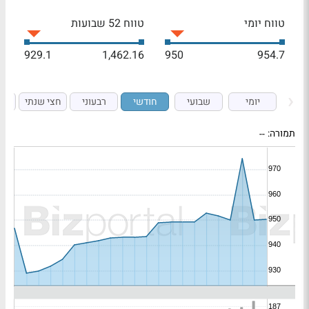
טווח יומי
טווח 52 שבועות
929.1
1,462.16
950
954.7
יומי
שבועי
חודשי
רבעוני
חצי שנתי
ש
תמורה:
--