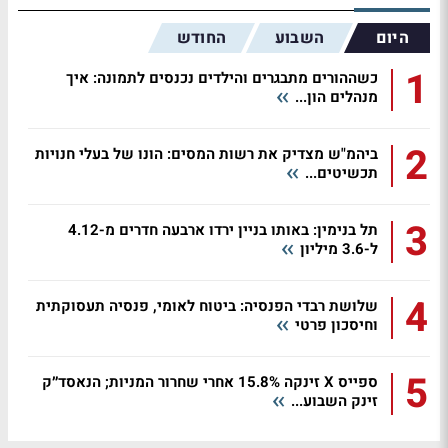
היום
השבוע
החודש
1
כשההורים מתבגרים והילדים נכנסים לתמונה: איך
מנהלים הון...
2
ביהמ"ש מצדיק את רשות המסים: הונו של בעלי חנויות
תכשיטים...
3
תל בנימין: באותו בניין ירדו ארבעה חדרים מ-4.12
ל-3.6 מיליון
4
שלושת רבדי הפנסיה: ביטוח לאומי, פנסיה תעסוקתית
וחיסכון פרטי
5
ספייס X זינקה 15.8% אחרי שחרור המניות; הנאסד״ק
זינק השבוע...