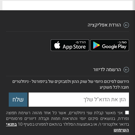
הורדת אפליקציה
הרשמה לדיוור
הירשם לסיכום היומי של שוק ההון ולמבזקים של ביזפורטל - ניוזלטרים
חובה לכל משקיע
אני מאשר קבלת שני ניוזלטרים, אשר כל אחד מהווה רשימת תפוצה
נפרדת, בנושאים סיכום יומי והתראות חמות וקבלת דיוורים פרסומיים
בדואר אלקטרוני ו/ או באמצעות הסלולר בהתאם למפורט בסעיף 10
בתנאי
השימוש