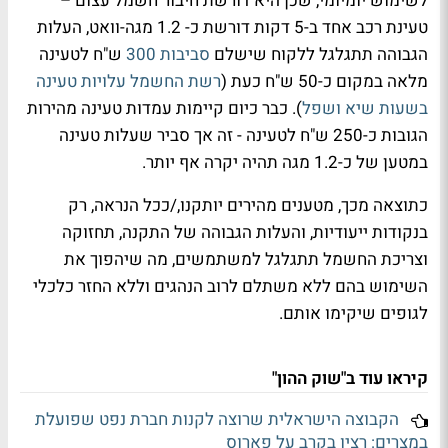
לשימוש יומיומי, שכן היא דורשת חיבור חשמל עצום –
טעינת רכב אחד ב-5 דקות דורשת כ- 1.2 מגה-וואט
,
העלות
הגבוהה תתגלגל ללקוח שישלם
סביבות
300
ש"ח לטעינה
מלאה במקום כ-50 ש"ח כעת (
רשת החשמל עלויות טעינה
בשעות שיא ושפל
). כבר כיום קיימות עמדות טעינה מהירות
הגובות כ-250 ש"ח לטעינה - זה אך סביר שעלות טעינה
במטען של כ-1.2 מגה תהיה יקרה אף יותר.
כתוצאה מכך,
מטענים מהירים יותקנו,/ככל הנראה, רק
בנקודות ייעודיות
, והעלות הגבוהה של
התקנה, תחזוקה
וצריכת החשמל
תתגלגל למשתמשים, מה שיהפוך את
השימוש בהם
ללא משתלם לרוב הנהגים וללא החזר כלכלי
לגופים שיקימו אותם
.
קיראו עוד ב"שוק ההון"
הקבוצה הישראלית שרוצה לקנות חברת נפט שפועלת
במצרים: רציו בקרב על פארוס