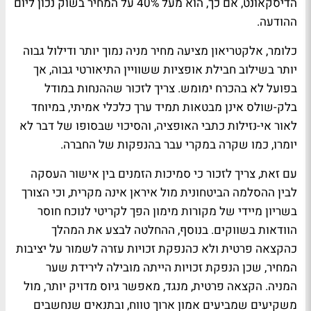
הדיסקאונט, אם כך, הוא מעל 40% על המחיר בשוק נכון ליום
ההודעה.
כלומר, אלקטריאון מציעה מחיר מניה נמוך יותר ודילול גבוה
יותר בשילוב חבילת אופציות ששוויין התיאורטי גבוה, אך
בפועל לא בהכרח ימומש. צריך לזכור שההנחות במודל
בלק-שולס אינן מבטאות תמיד ערך כלכלי אמיתי, במיוחד
לאור אי-נזילות כתבי האופציה, והסיכוי שבסופו של דבר לא
יומרו, כמו שקרה במקרי עבר בהנפקות של החברה.
עם זאת, צריך לזכור כי סמיכות הזמנים בין אישור העסקה
לבין ההסלמה הביטחונית מול איראן אינה מקרית, וכי הצורך
בשריון מיידי של מקורות מימון הפך לקריטי לנוכח חוסר
הוודאות בשווקים. בנוסף, ההחלטה לבצע את המהלך
כהקצאה פרטית ולא כהנפקת זכויות עזרה לשמור על יציבות
המחיר, שכן הנפקת זכויות הייתה מובילה לירידת שער
המניה. הקצאה פרטית, מנגד, מאפשר גיוס מדויק יותר, מול
משקיעים שמביעים אמון ארוך טווח, ובתנאים שנחשבים