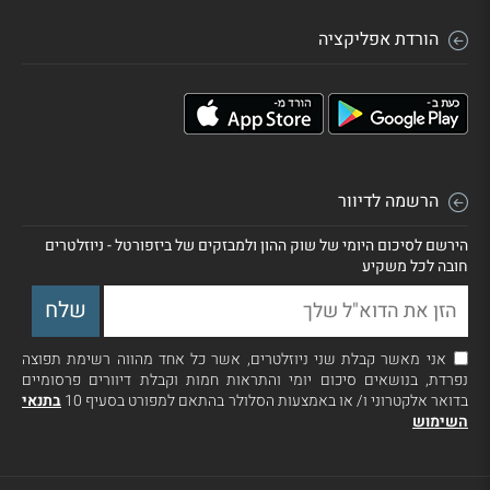
הורדת אפליקציה
הרשמה לדיוור
הירשם לסיכום היומי של שוק ההון ולמבזקים של ביזפורטל - ניוזלטרים
חובה לכל משקיע
אני מאשר קבלת שני ניוזלטרים, אשר כל אחד מהווה רשימת תפוצה
נפרדת, בנושאים סיכום יומי והתראות חמות וקבלת דיוורים פרסומיים
בדואר אלקטרוני ו/ או באמצעות הסלולר בהתאם למפורט בסעיף 10
בתנאי
השימוש