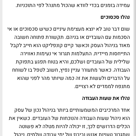
עמידה בזמנים בכדי לוודא שהכול מתנהל לפי התוכניות.
נהלו סכסוכים
שום דבר טוב לא יוצא מעצימת עיניים כשיש סכסוכים או אי
הסכמות עם העובדים או בניהם. תקשורת פתוחה חשובה
מאוד בניהול העסק וכאשר קיים קונפליקט הוא חייב לקבל
התייחסות מיידית. התעלמות תגרור אי נעימות ואווירה
שלילית של העובדים ושלכם, והיא בטוח תפגע בתפוקת
העבודה. כאשר מתעורר עניין נפיץ, חשוב לטפל בו לשוחח
על הדברים ולעשות את זה כמה שיותר מהר לפני שהוא
מתנפח לממדים לא רצויים.
נהלו את שעות העבודה
אחד המרכיבים המשמעותיים ביותר בניהול נכון של עסק
הוא ניהול שעות העבודה והנוכחות של העובדים. כשאין את
הכלים הדרושים לכך, זו יכולה להיות מטלה לא פשוטה
שתגרור טעויות אנוש וביבוז של ימי עבודה שלמים. ניהול