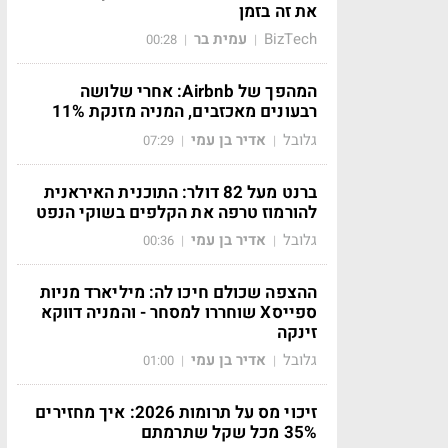
את זה בזמן
BizTech
עמית בר
00:28
|
|
המהפך של Airbnb: אחרי שלושה
רבעונים מאכזבים, המניה מזנקת 11%
גלובל
אדיר בן עמי
07:29
|
|
ברנט מעל 82 דולר: התוכנית האיראנית
להורמוז טרפה את הקלפים בשוקי הנפט
גלובל
אדיר בן עמי
00:36
|
|
ההצפה שכולם חיכו לה: מיליארד מניות
ספייסX שוחררו למסחר - והמניה דווקא
זינקה
גלובל
אדיר בן עמי
01:00
|
|
זיכוי מס על תרומות 2026: איך מחזירים
35% מכל שקל שתרמתם