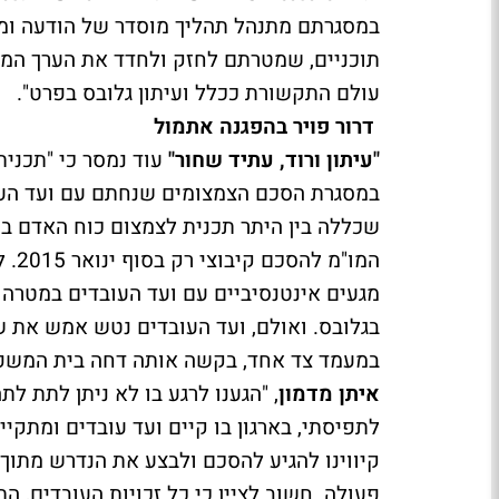
במסגרתם מתנהל תהליך מוסדר של הודעה ומכת
תוכניים, שמטרתם לחזק ולחדד את הערך המו
עולם התקשורת ככלל ועיתון גלובס בפרט".
דרור פויר בהפגנה אתמול
"עיתון ורוד, עתיד שחור"
עוד נמסר כי "תכנית
שכללה בין היתר תכנית לצמצום כוח האדם במ
המו
מגעים אינטנסיביים עם ועד העובדים במטרה
בגלובס. ואולם, ועד העובדים נטש אמש את שו
במעמד צד אחד, בקשה אותה דחה בית המשפט ו
איתן מדמון
, "הגענו לרגע בו לא ניתן לתת לת
לתפיסתי, בארגון בו קיים ועד עובדים ומתקיימ
קיווינו להגיע להסכם ולבצע את הנדרש מתוך 
פעולה. חשוב לציין כי כל זכויות העובדים, 