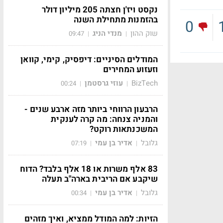
נקסט ויז'ן חצתה 205 מיליון דולר
בהזמנות מתחילת השנה
0
שוק ההון
מנדי הניג
09:47
|
|
המודלים הסיניים: דיפסיק, קימי, קוואן
וזעזוע המחירים
BizTech
עוזי גרסטמן
00:24
|
|
הרבעון הרווחי ביותר מזה ארבע שנים -
והמניה צנחה: מה קרה לענקית
המשכנתאות רוקט?
גלובל
אדיר בן עמי
07:19
|
|
83 אלף משרות או 18 אלף בלבד? הדוח
שיקבע אם הריבית בארה"ב תעלה
גלובל
אדיר בן עמי
00:34
|
|
הזיות: למה המודל ממציא, ואיך מזהים