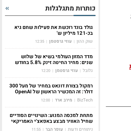
כותרות מתגלגלות
עות
גולד בונד רוכשת את פעילות שחם גיא
בכ-121 מיליון ש'
שוק ההון
עוזי גרסטמן
12:35
|
|
מדד המזון העולמי בשיא של שלוש
שנים: מחיר החיטה זינק 5.8% בחודש
גלובל
עוזי גרסטמן
12:20
|
|
רמקול בצורת דונאט במחיר של מעל 300
דולר: זה המכשיר הראשון של OpenAI
BizTech
מירב ארד
12:00
|
|
מתחת למכסה המנוע: השינויים הסודיים
שחיל האוויר מבצע באפאצ'י האמריקאי
ניתוחים ודעות
עופר הבר
11:55
|
|