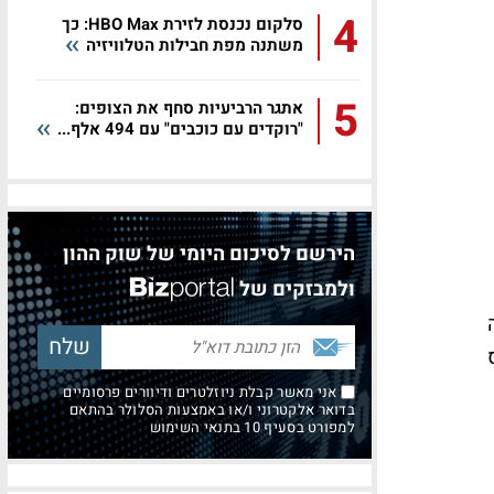
4
סלקום נכנסת לזירת HBO Max: כך
משתנה מפת חבילות הטלוויזיה
5
אתגר הרביעיות סחף את הצופים:
"רוקדים עם כוכבים" עם 494 אלף...
הירשם לסיכום היומי של שוק ההון
ולמבזקים של
אני מאשר קבלת ניוזלטרים ודיוורים פרסומיים
בדואר אלקטרוני ו/או באמצעות הסלולר בהתאם
למפורט בסעיף 10 בתנאי השימוש