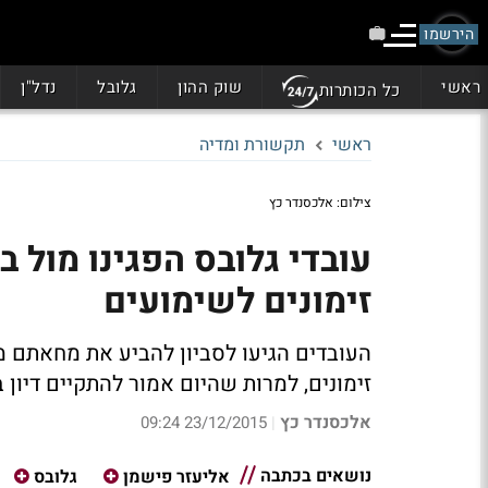
הירשמו
ראשי
שוק ההון
גלובל
נדל"ן
כל הכותרות
ראשי
תקשורת ומדיה
צילום: אלכסנדר כץ
עובדי גלובס הפגינו מול 
זימונים לשימועים
העובדים הגיעו לסביון להביע את מחאתם מ
זימונים, למרות שהיום אמור להתקיים דיון 
אלכסנדר כץ
23/12/2015 09:24
|
נושאים בכתבה
אליעזר פישמן
גלובס