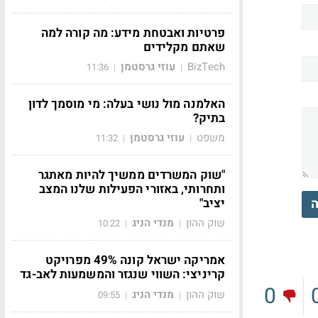
פרטיות ואבטחת מידע: מה קורה למה
שאתם מקלידים
BizTech
עוזי גרסטמן
11:36
|
|
האלמנה מול נושי בעלה: מי מוסמך לדון
בתיק?
משפט
עוזי גרסטמן
11:32
|
|
"שוק המשרדים ממשיך להיות מאתגר
ותחרותי, באזורי הפעילות שלנו המצב
ה
יציב"
שוק ההון
מנדי הניג
10:22
|
|
אמריקה ישראל קונה 49% מפרויקט
קריניצי: השווי שנגזר והמשמעות לאב-גד
0
שוק ההון
מנדי הניג
09:55
|
|