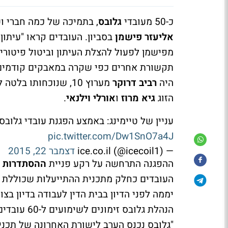
כ-50 מעובדי
גלובס
, בתמיכה של כמה חברי ועד
אליעזר פישמן
בסביון. העובדים קראו "עיתון 
תקשורת אחרים כפי שקרה במאבקים קודמים
היה
רביב דרוקר
מערוץ 10, שנוכחותו 
הזוג
גיא מרוז
ו
אורלי וילנאי
.
עניין של טיימינג: באמצע הפגנת עובדי גלובס
pic.twitter.com/Dw1SnO7a4J
— ice.co.il (@icecoil1)
דצמבר 22, 2015
ההפגנה התרחשה על רקע פניית
ההסתדרות
ל
העובדים כחלק מתכנית ההתייעלות שכוללת ג
יממה לפני הדיון בבית הדין לעבודה בדיון ב
הנהלת גלוב
"גלובס נכנס הערב לישורת האחרונה של תכני