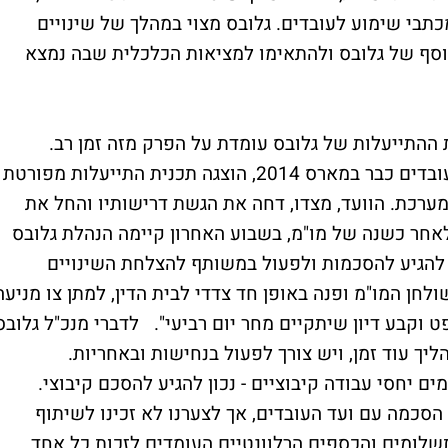
בי שימוע לעובדים. גלובס מצוי במהלך של שינויים
סף של גלובס ולהתאימו למציאות הכלכלית שבה נמצא
 ההתייעלות של גלובס עומדת על הפרק מזה זמן רב.
במסגרת הסכם הצמצומים שנחתם עם ועד העובדים כבר במארס 2014, הוצגה תכנית התייעלות מפורטת
ערכת. הוועד, מצדו, דחה את הגשת דרישותיו והחל את
"מ להסכם קיבוצי רק בסוף ינואר 2015. לאחר כשנה של מו"מ, בשבוע האחרון קיימה הנהלת גלובס
 להגיע להסכמות ולפעול במשותף להצלחת השינויים
לחן המו"מ ופנה באופן חד צדדי לבית הדין, למתן צו מניעה
קבע דיון שיתקיים מחר יום רביעי". לדברי מנכ"ל גלובס
הליך עוד זמן, ויש צורך לפעול בנחישות ובאחריות.
ים יחסי עבודה קיבוציים - נכון להגיע להסכם קיבוצי.
הסכמה עם ועד העובדים, אך לצערנו לא זכינו לשיתוף
התשלומים והכספים הרלוונטיים העומדים לזכות כל אחד