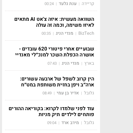
קריירה
ענת גלעד
00:24
|
|
השוואה מעשית: איזה צ'אט AI מתאים
לאיזו משימה, וכמה זה עולה
BizTech
מנדי הניג
00:35
|
|
שבועיים אחרי פיטורי 620 עובדים -
אושרה הכפלת השכר למנכ״לי מאנדיי
בארץ
מנדי הניג
07:43
|
|
הין קרוב לשפל של ארבעה עשורים:
ארה״ב ויפן בחזית משותפת במט״ח
גלובל
אדיר בן עמי
08:49
|
|
עוד לפני שלמדו לקרוא: בקוריאה ההורים
פותחים לילדים תיק מניות
גלובל
מירב ארד
09:04
|
|