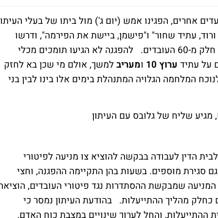
ים אחרים, הפגינו אמש (יום ג') מול ביתו של בעלי העיתון
ורוד, עתיד שחור" ו"פישמן, ביישת את הפירמה", ודרשו
מפישמן לפעול להצלת העיתון וביטול פיטורי חלק מ-60 העובדים. להפגנה לא הגיעו תומכים מכלי
 על עתיד
ערוץ 10
ו
מעריב
למשך, אולם מי שכן בא לחזק
בלטה לנוכח המלחמה הגלויה המתנהלת בימים אלו בינו לבין בני
, מגיע שליח של גלובס עם העיתון
בית הדין לעבודה בבקשה להוציא צו מניעה לפיטורי
ם סגירת מוספים. בשעות בהן התקיימה ההפגנה, וחצי
צו המניעה שמבקשת ההסתדרות נגד פיטורי העובדים, הוציאה
ס זימונים לשימועים ל-60 עובדים כחלק מהליך ההתייעלות. בהודעת העיתון נמסר כי
ת ההתייעלות, והחל לערוך שינויים במצבת כוח האדם,