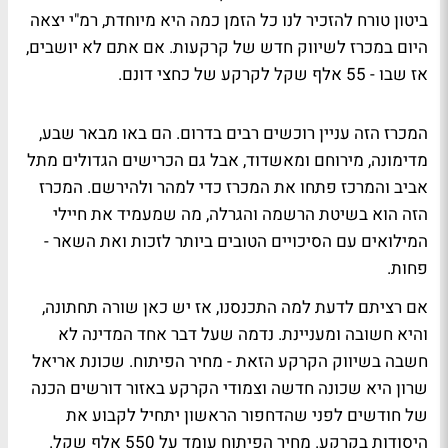
ביטון טורח להזכיר לנו כל הזמן כמה היא מיוחדת, רמ"י יצאה
היום במכרז לשיווק חדש של קרקעות. אם אתם לא יושבים,
אז שבו - 55 אלף שקל לקרקע של כחצי דונם.
המכרז הזה עניין רוכשים רבים בדרום. הם באו מבאר שבע,
מדימונה, מירוחם ומאשדוד, אבל גם הכרישים הגדולים מתל
אביב והמרכז פתחו את המכרז כדי למהר ולהירשם. המכרז
הזה הוא בשיטת הרשמה והגרלה, מה שמעמיד את חיילי
המילואים עם הסיכויים הטובים ביותר לזכות ואת השאר -
פחות.
אם רציתם לדעת למה התכנסנו, אז יש כאן שורה תחתונה,
והיא חשובה ומעניינת. נדמה שעל דבר אחד המדינה לא
חשבה בשיווק הקרקע הזאת - מחיר הפיתוח. שכונת אריאל
שרון היא שכונה חדשה וצמודי הקרקע באזור דורשים הכנה
של חודשים לפני שהדחפור הראשון יתחיל לקבוע את
היסודות בקרקע. מחיר הפיתוח עומד על 550 אלף שקל.