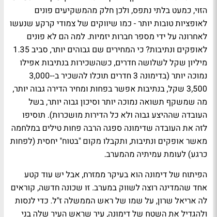
הזוי, כמעט בלתי נתפס, ולכן חלק מהמשקיעים פונים
לאופציות טובות יותר - כמו שיווקים של צמודי קרקע שנעשו
לאחרונה על ידי מספר חברות יזמיות. למה הם לא פונים
לאופקים ונתיבות? כי המחירים שם גבוהים יותר, סביב 1.35
מיליון שקל לשלושה חדרים, כשהשכירות בנתיבות אפילו
נמוכה יותר (בדימונה 3 חדרים תוכלו להשכיר ב-3,000-
3,500 שקל, בנתיבות אפשר בפחות ומחיר הדירה גבוה יותר,
מה שמשקף תשואה נמוכה יותר וסיכון גבוה יותר, בשל
העובדה שההיצע גבוה ולא כל הדירות מושכרות). תוסיפו
לזה את העובדה שדימונה ספגה הרבה פחות טילים במלחמה
מאשר אופקים ונתיבות, ותקבלו מקום "בטוח" יחסית (לפחות
כרגע) לעומת עמיתיה מהמערב.
הפיתוח של דימונה הוא בעיקר ממזרח, אבל יש עוד קטע
אחד שהמדינה רוצה לשווק במערב. זו שכונה חדשה, קוראים
לה אריאל שרון, על שמו של ראש הממשלה ז"ל. כדי לנסות
ולהגדיל את השטח של דימונה, עיר שראש העיר שלה בני