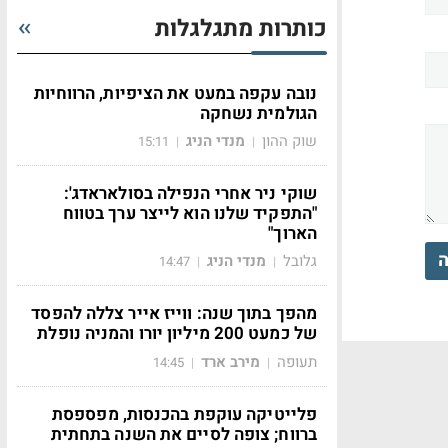
כותרות מתגלגלות
נובה עקפה במעט את הציפיות, הרווחיות
הגולמית נשחקה
שוק ההון
מנדי הניג
15:11
|
|
שוקי ניר אחרי הנפילה בסולאראדג':
"התפקיד שלנו הוא לייצר ערך בטווח
הארוך"
ה
גלובל
מנדי הניג
14:47
|
|
מהפך בתוך שנה: ווייז אייר צללה להפסד
של כמעט 200 מיליון יורו והמניה נופלת
תעופה
מירב ארד
14:45
|
|
פלייטיקה עוקפת בהכנסות, מפספסת
ברווח; צופה לסיים את השנה בתחתית