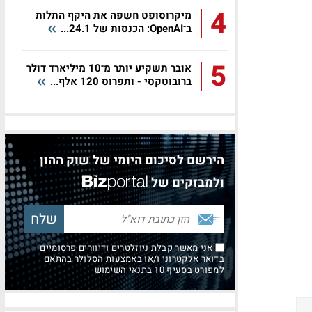
4
מיקרוסופט חשפה את היקף התלות
ב־OpenAI: הכנסות של 24.1...
5
אובר תשקיע יותר מ־10 מיליארד דולר
ברובוטקסי - ותפרוס 120 אלף...
הירשם לסיכום היומי של שוק ההון
ולמבזקים של
אני מאשר קבלת ניוזלטרים ודיוורים פרסומיים
בדואר אלקטרוני ו/או באמצעות הסלולר בהתאם
למפורט בסעיף 10 בתנאי השימוש