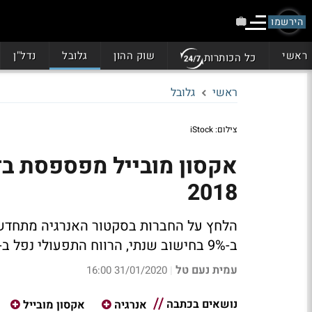
הירשמו
ראשי
שוק ההון
גלובל
נדל"ן
כל הכותרות
ראשי
גלובל
צילום: iStock
אקסון מובייל מפספסת בד
2018
הלחץ על החברות בסקטור האנרגיה מתחדש 
ב-9% בחישוב שנתי, הרווח התפעולי נפל ב-36%
עמית נעם טל
31/01/2020 16:00
|
נושאים בכתבה
אנרגיה
אקסון מובייל