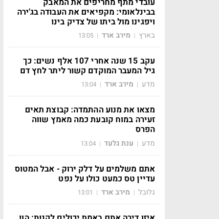
עובדי מתף מחריפים את המאבק
בבינלאומי: מקפיאים את העבודה בג'ירה
ויפגינו מול ביתו של צדיק בינו
בארץ
מירב ארד
13:05
|
|
עקב 15 שנה אחרי 107 אלף נשים: כך
גיל המעבר המוקדם קשור ליתר לחץ דם
מדע
מירב ארד
13:04
|
|
מצאו את מנוע ההתמדה: קבוצת תאים
זעירה במוח קובעת כמה מאמץ שווה
הפרס
מדע
ענת גלעד
13:04
|
|
אתם משלמים על דלק ירוק - אבל המטוס
עדיין טס כמעט כולו על נפט
גלובל
מירב ארד
13:01
|
|
איזו דירה אתם באמת יכולים לקנות: הון