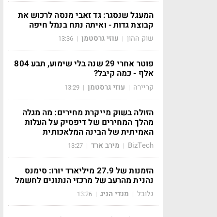
המעגל שנסגר: גד זאבי מנסה לרכוש את
קבוצת גדות - ואיתה נתח בנמל חיפה
שוק ההון
עוזי גרסטמן
13:36
|
|
פוטר אחרי 29 שנה בלי שימוע, תבע 804
אלף - כמה קיבל?
קריירה
עוזי גרסטמן
13:29
|
|
הזולה בשוק מייקרת מחירים: מה מגלה
מהלך המחירים של דיפסיק על העלות
האמיתית של הבינה המלאכותית
BizTech
מירב ארד
13:27
|
|
הזמנות של 27.9 מיליארד יורו: סימנס
נהנית מהרעב של מרכזי הנתונים לחשמל
גלובל
מנדי הניג
13:26
|
|