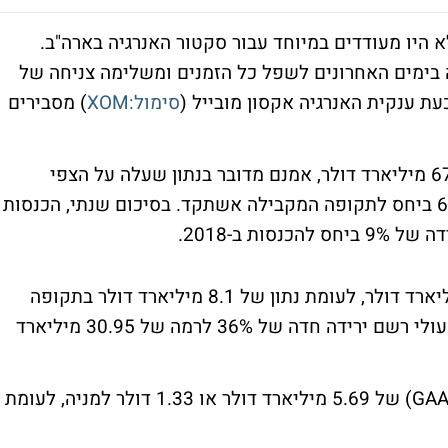
היו מעודדים במיוחד עבור סקטור האנרגיה בארה"ב.
טור ירדה בימים האחרונים לשפל כל הזמנים ומשלימה צניחה של
סימול:XOM
) מסבירים
הכנסות החברה הסתכמו ברבעון האחרון ב-67.1 מיליארד דולר, אמנם מדובר בנתון שעלה על הצפי
המוקדם בשוק אך נתון המייצג ירידה של 6.6% ביחס לתקופה המקבילה אשתקד. בסיכום שנתי, הכנסות
הרווח התפעולי של החברה הסתכם ב-6.4 מיליארד דולר, לעומת נתון של 8.1 מיליארד דולר בתקופה
המקבילה אשתקד. בסיכום שנתי, הרווח התפעולי רשם ירידה חדה של 36% לרמה של 30.95 מיליארד
בשורה התחתונה, החברה רושמת רווח נקי (GAAP) של 5.69 מיליארד דולר או 1.33 דולר למניה, לעומת