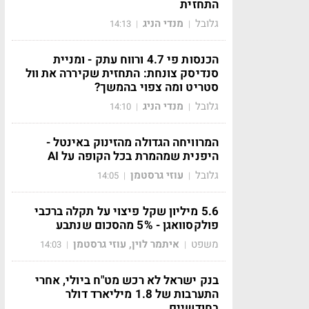
התחזית
גלובל
מנדי הניג
14:13
|
|
הכנסות פי 4.7 ורווח עתק - ומניית
סנדיסק צונחת: התחזית שקיררה את וול
סטריט ומה צפוי בהמשך?
גלובל
מנדי הניג
14:10
|
|
המרוויחה הגדולה מהזינוק באינטל -
היפנית שמהמרת בכל הקופה על AI
גלובל
עוזי גרסטמן
14:05
|
|
5.6 מיליון שקל פיצוי על תקלה ברכבי
פולקסוואגן - 5% מהסכום שנתבע
משפט
איתמר לוין, עוזי גרסטמן
14:03
|
|
בנק ישראל לא רכש מט"ח ביולי, אחרי
התערבות של 1.8 מיליארד דולר
בחודשיים