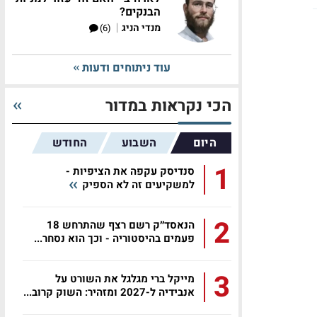
הבנקים?
|
מנדי הניג
(6)
עוד ניתוחים ודעות
הכי נקראות במדור
היום
השבוע
החודש
1
סנדיסק עקפה את הציפיות -
למשקיעים זה לא הספיק
2
הנאסד״ק רשם רצף שהתרחש 18
פעמים בהיסטוריה - וכך הוא נסחר...
3
מייקל ברי מגלגל את השורט על
אנבידיה ל-2027 ומזהיר: השוק קרוב...