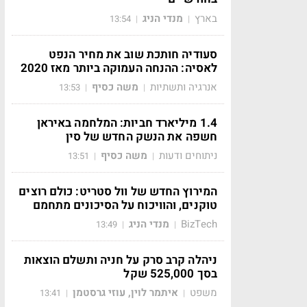
בארץ
מנדי הניג
13:54
|
|
סעודיה חותכת שוב את מחיר הנפט
לאסיה: ההנחה העמוקה ביותר מאז 2020
אנרגיה ותשתיות
משה כסיף
13:53
|
|
1.4 מיליארד חביות: המלחמה באיראן
חשפה את הנשק החדש של סין
ניתוחים ודעות
משה כסיף
13:51
|
|
המירוץ החדש של וול סטריט: כולם רוצים
טוקנים, והוויכוח על הסיכונים מתחמם
BizTech
מנדי הניג
13:49
|
|
ניהלה קרב סרק על חניה ותשלם הוצאות
בסך 525,000 שקל
משפט
איתמר לוין, עוזי גרסטמן
13:41
|
|