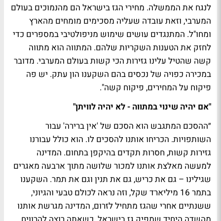
לנגח את הממשלה. מחירי הגז בישראל הם מהנמוכים בעולם
המערבי, וזאת עובדה שעליה מסכימים מומחים מהארץ
ומחו"ל. המתנגדים עושים שימוש מניפולטיבי במספרים כדי
לחזק את הטענות השקריות שלהם. המתווה הוא מתווה
קשה שהטיל עלינו גזירות הכי קשות בעולם המערבי. מדובר
במכירה כפויה של נכסים בהם השקענו הון עתק. יש פה
פיקוח על המחירים, פיקוח קשה".
"אם יהיה שינוי במתווה - לא יהיה לוויתן"
״ההסכם המתגבש הוא הסכם של 'אין ברירה' עבור
השותפויות. הכריחו אותנו להסכים לו. הוא כולל עבורנו
גזירות קשות, חסרות תקדים בהיקפן בתחום. המדינה
למעשה מאלצת אותנו למכור שלושה מתוך ארבעה מאגרים
שגילינו – גם את כריש, גם את תנין וגם את תמר. השקענו
בתמר 16 מיליארד שקל, וזה נראה לכולם טבעי והגיוני,
ששנתיים אחרי שהגז מתחיל לזרום, המדינה מגרשת אותנו
מהשדה היחיד שמפיק גז בישראל. כשאתה רוצה להרוויח