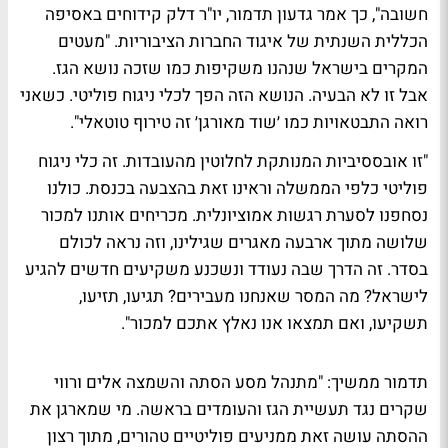
חשובה", כך אמר גדעון תדמור, יו"ר דלק קידוחים באסיפה
הכללית השנתית של איגוד החברות הציבוריות. "מעטים
המקרים בישראל שנהנו משקיפות כמו שזכה נושא הגז.
אבל זו לא הבעיה. הנושא הזה הפך לכלי ניגוח פוליטי. כשאני
רואה התבטאויות כמו ׳שוד מאורגן׳ זה טירוף טוטאלי".
"זו אובססיביות המנותקת לחלוטין מהעובדות. זה כלי ניגוח
פוליטי כלפי הממשלה וראינו זאת בהצבעה בכנסת. כולנו
נסחפנו לסערת רגשות אמוציונלית. מכריחים אותנו למכור
שלושה מתוך ארבעה מאגרים שגילינו, וזה נראה לכולם
בסדר. זה הדרך שבה נעודד ונשכנע משקיעים חדשים להגיע
לישראל? מה המסר שאנחנו מעבירים? תגיעו, תזיעו,
תשקיעו, ואם תמצאו אנו נאלץ אתכם למכור".
תדמור ממשיך: "מתנהל מסע הסתה והשמצה אלים ורווי
שקרים נגד תעשיית הגז והעומדים בראשה. מי שמארגן את
ההסתה עושה זאת ממניעים פוליטיים טהורים, מתוך רצון