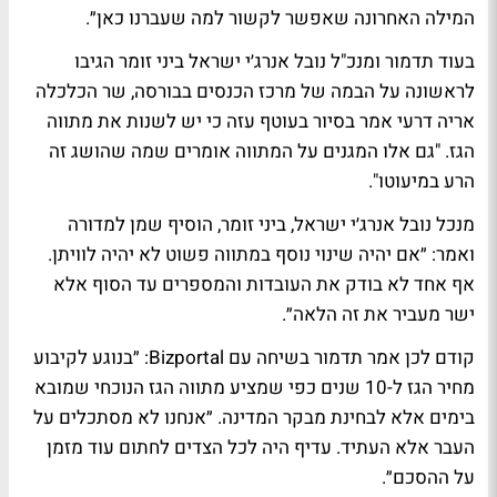
המילה האחרונה שאפשר לקשור למה שעברנו כאן״.
בעוד תדמור ו​מנכ"ל נובל אנרג׳י ישראל ביני זומר הגיבו
לראשונה על הבמה של מרכז הכנסים בבורסה, שר הכלכלה
אריה דרעי אמר בסיור בעוטף עזה כי יש לשנות את מתווה
הגז. "גם אלו המגנים על המתווה אומרים שמה שהושג זה
הרע במיעוטו".
מנכל נובל אנרג׳י ישראל, ביני זומר, הוסיף שמן למדורה
ואמר: ״אם יהיה שינוי נוסף במתווה פשוט לא יהיה לוויתן.
אף אחד לא בודק את העובדות והמספרים עד הסוף אלא
ישר מעביר את זה הלאה״.
קודם לכן אמר תדמור בשיחה עם Bizportal: ״בנוגע לקיבוע
מחיר הגז ל-10 שנים כפי שמציע מתווה הגז הנוכחי שמובא
בימים אלא לבחינת מבקר המדינה. ״אנחנו לא מסתכלים על
העבר אלא העתיד. עדיף היה לכל הצדים לחתום עוד מזמן
על ההסכם״.