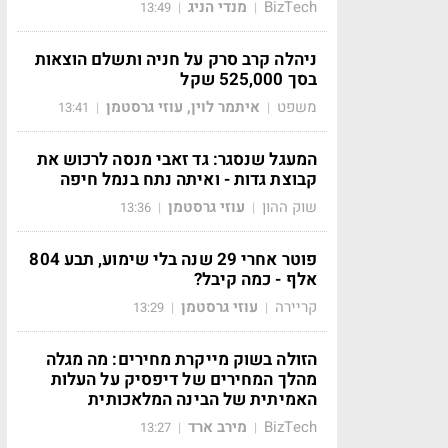
BizTech
מנדי הניג
13:49
|
|
ניהלה קרב סרק על חניה ותשלם הוצאות
בסך 525,000 שקל
משפט
איתמר לוין, עוזי גרסטמן
13:41
|
|
המעגל שנסגר: גד זאבי מנסה לרכוש את
קבוצת גדות - ואיתה נתח בנמל חיפה
שוק ההון
עוזי גרסטמן
13:36
|
|
פוטר אחרי 29 שנה בלי שימוע, תבע 804
אלף - כמה קיבל?
קריירה
עוזי גרסטמן
13:29
|
|
הזולה בשוק מייקרת מחירים: מה מגלה
מהלך המחירים של דיפסיק על העלות
האמיתית של הבינה המלאכותית
BizTech
מירב ארד
13:27
|
|