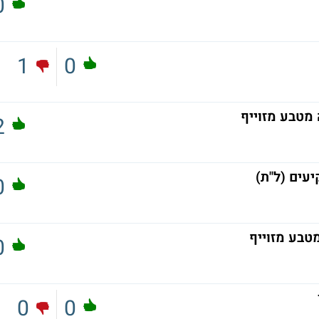
0
1
0
2
עים (ל"ת)
0
0
0
0