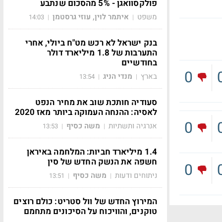
פולקסוואגן - 5% מהסכום שנתבע
משפט
איתמר לוין, עוזי גרסטמן
14:03
|
|
בנק ישראל לא רכש מט"ח ביולי, אחרי
התערבות של 1.8 מיליארד דולר
בחודשיים
0
בארץ
מנדי הניג
13:54
|
|
סעודיה חותכת שוב את מחיר הנפט
לאסיה: ההנחה העמוקה ביותר מאז 2020
0
אנרגיה ותשתיות
משה כסיף
13:53
|
|
1.4 מיליארד חביות: המלחמה באיראן
חשפה את הנשק החדש של סין
0
ניתוחים ודעות
משה כסיף
13:51
|
|
המירוץ החדש של וול סטריט: כולם רוצים
טוקנים, והוויכוח על הסיכונים מתחמם