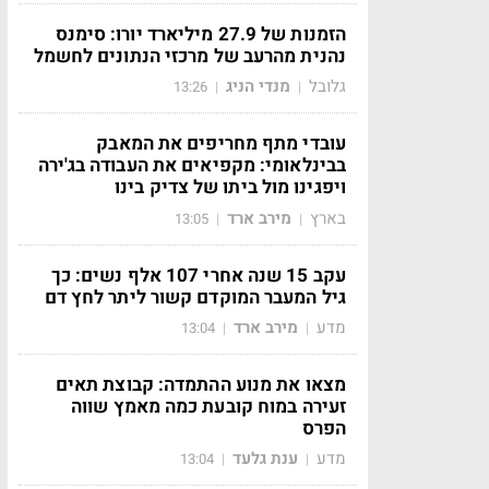
הזמנות של 27.9 מיליארד יורו: סימנס
נהנית מהרעב של מרכזי הנתונים לחשמל
גלובל
מנדי הניג
13:26
|
|
עובדי מתף מחריפים את המאבק
בבינלאומי: מקפיאים את העבודה בג'ירה
ויפגינו מול ביתו של צדיק בינו
בארץ
מירב ארד
13:05
|
|
עקב 15 שנה אחרי 107 אלף נשים: כך
גיל המעבר המוקדם קשור ליתר לחץ דם
מדע
מירב ארד
13:04
|
|
מצאו את מנוע ההתמדה: קבוצת תאים
זעירה במוח קובעת כמה מאמץ שווה
הפרס
מדע
ענת גלעד
13:04
|
|