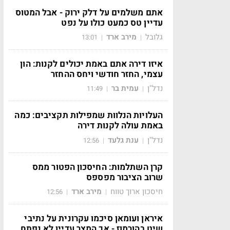
אתם משלמים על דלק ירוק - אבל המטוס
עדיין טס כמעט כולו על נפט
גלובל
מירב ארד
13:01
|
|
איזו דירה אתם באמת יכולים לקנות: הון
עצמי, החזר חודשי ויחס ההחזר
נדל"ן
עמית בר
11:49
|
|
העלויות הנלוות שמפילות תקציבים: כמה
באמת עולה לקנות דירה
נדל"ן
ענת גלעד
12:56
|
|
קרן השתלמות: החיסכון הפטור ממס
שרוב הציבור מפספס
חיסכון ארוך טווח
מירב ארד
12:56
|
|
איראן ועומאן סיכמו עקרונית על נתיבי
שיט בהורמוז - אך המצר עדיין לא נפתח