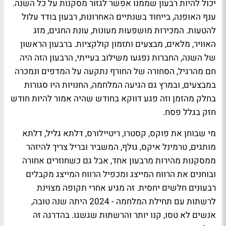
יכול להיות רבעון שממנו אפשר לגזור מסקנות על כל השנה.
ענף האופנה, בייחוד בשנתיים האחרונות, רבעון בודד עלול
להטעות. המכירות מושפעות מעונות, עונת החגים, מזג
האוויר, מלאים, מבצעים ותזמון קולקציות. ברבעון הראשון
של השנה, החברות נפגעו משילוב בעייתי, הרבעון הזה היה
חם מהרגיל, הסחורה של החורף נתקעה על המדפים ונמכרה
במבצעים, ובמרץ גם הגיעה המלחמה, החנויות היו סגורות
בחלק מהזמן וזה פגע דווקא בחודש שהיה אמור להיות חודש
חזק בגלל פסח.
מי שבוחן את פוקס, קסטרו, ריטיילורס, דלתא גליל, דלתא
מותגים, טרמינל איקס, גולף, המשביר ובריל צריך להיזהר
ממסקנות מהירות מרבעון אחד, אבל גם כשחוזרים אחורה
ובוחנים את הרווח המייצג ומכפיל הרווח המייצג מקבלים
רבעונים חלשים יחסית. זה מגיע אחרי תקופה מצוינת
לרשתות עם תחילת המלחמה - 2024 היתה שנה טובה,
אנשים לא טסו, קנו יותר והרשתות שגשגו. בהדרגה זה