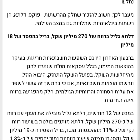
נחלש.
מעבר לכך, חשוב להזכיר שחלק מהרשתות - פוקס, דלתא, הן
רשתות בינלאומיות שתלויות גם במצב העולמי.
דלתא גליל ברווח של 270 מיליון שקל, בריל בהפסד של 18
מיליון
ברבעון האחרון היו גם השפעות חשבונאיות חריגות, בעיקר
בהוצאות המימון, בגלל עסקאות מט"ח שנועדו להגן
מהיחלשות השקל. בפועל השקל התחזק, היבוא הוזל,
ונרשמו הוצאות חשבונאיות, אם כי בהמשך זה עשוי לשפר
את עלות הסחורה והרווחיות הגולמית. חלק מהפגיעה ברווח
אינה תזרימית.
במבט של 12 חודשים, דלתא גליל מובילה את הענף עם רווח
של כ-270 מיליון שקל. דלתא מותגים בולטת בשיעור רווח
נקי של כ-11% מההכנסות. מנגד, בריל הפסידה כ-19 מיליון
שקל, וקסטרו מציגה שיעור רווחיות נמוך יחסית של כ-1.3%