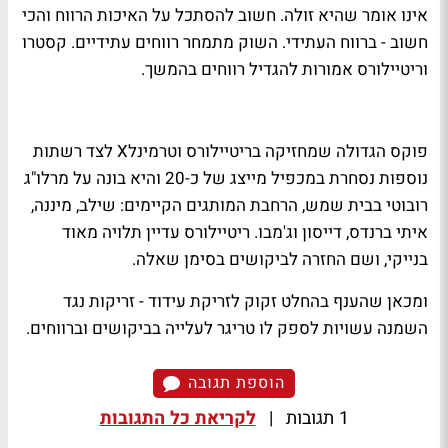
אינו אומר שהיא זולה. חשוב להסתכל על האיכות הרווח והכי
חשוב - ברווח העתידי. השוק מתמחר רווחים עתידיים. קסטרו
וריטיילורס אמורות להגדיל רווחים בהמשך.
פוקס הגדולה שמחזיקה בריטיילורס וטרמינלX לצד רשתות
נוספות נסחרת במכפיל מייצג של כ-20 והיא בונה על מרלו"ג
רובוטי בבית שמש, הרחבת המותגים הקיימים: שילב, מיננה,
איתי ברנדס, דייסון וג'מבו. ריטיילורס עדיין תלויה מאוד
בנייקי, ושם החזרה לביקושים בסימן שאלה.
ומכאן שהענף בהחלט זקוק לזריקת עידוד - זריקות נגד
השמנה עשויות לספק לו טריגר לעלייה בביקושים וברווחים.
הוספת תגובה
1 תגובות
|
לקריאת כל התגובות