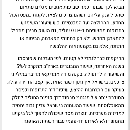
מביא לכך שבתוך כמה שבועות אנשים מגלים פתאום
שהכול ענק עליהם, ושהם צריכים לצאת לקנות כמעט הכול
מחדש, מהחולצה ועד המכנסיים. כששיעורי השימוש
בתרופות ממשפחת GLP-1 עולים, גם השוק סביבן מתחיל
להתארגן מחדש, ולא רק בתחומי הפארמה, הביטוח או
התזונה, אלא גם בקמעונאות ההלבשה.
ההיקפים כבר לגמרי לא קטנים. לפי הערכות שפורסמו
בשנה האחרונה, שיעור המבוגרים בארה"ב מתקרב ל-5%
והשיעור הולך ועולה. בקנה מידה אמריקאי מדובר במיליוני
צרכנים. בישראל אין נתון רשמי אחיד, אך קצב החדירה עולה,
בעיקר עם התרחבות ההיצע, שיפור דור התרופות וכניסה
מסודרת יותר של מנגנוני סבסוד דרך קופות החולים לחלק
מהאוכלוסיות. שיעור ההשמנה בישראל עדיין גבוה יחסית
למדינות מערביות, ונוצרת מסה שיכולה להפוך לגל ביקוש
מתמשך ולא לאירוע חד-פעמי עבור רשתות האופנה.