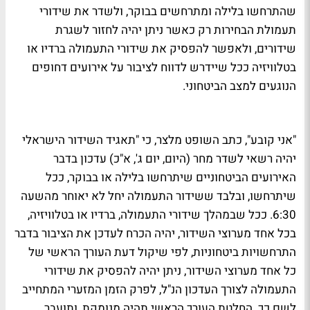
שהתרחשו בלילה ומתרחשים בבוקר, ולשדר את שידורי
תעמולת הבחירות רק כאשר ניתן יהיה לחזור לשגרת
שידורים, ולאפשר להפסיק את שידורי התעמולה ברדיו או
בטלוויזיה ככל שיידרש לדווח לציבור על אירועים דחופים
הנוגעים למצב הביטחוני.
"אני קובע", כתב השופט מלצר, כי "תאגיד השידור הישראלי
יהיה רשאי לשדר מחר (היום, יום ג', א"כ) עדכון בדבר
האירועים הביטחוניים שיתרחשו בלילה או בבוקר, ככל
שיתרחשו, ובלבד ששידור התעמולה יחל לא יאוחר מהשעה
6:30. ככל שבמהלך שידורי התעמולה, ברדיו או בטלוויזיה,
בכל אחד מערוצי השידור, יהיה הכרח לעדכן את הציבור בדבר
התרחשויות ביטחוניות, לפי שיקול דעת העורך הראשי של
כל אחד מערוצי השידור, ניתן יהיה להפסיק את שידורי
התעמולה לצורך העדכון הנ"ל, לפרק הזמן המזערי המתחייב
לשם כך. החלטת העורך הראשי תהיה מנומקת, ותועבר