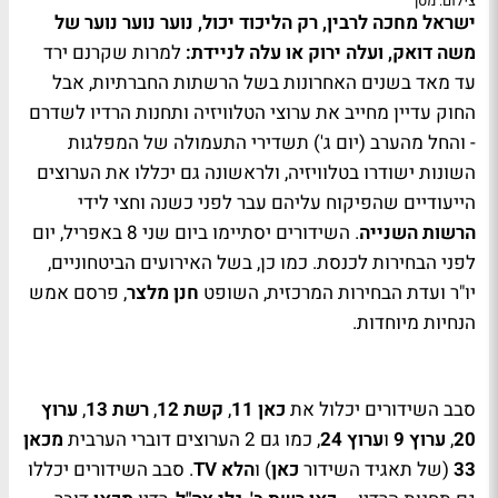
צילום: מסך
ישראל מחכה לרבין, רק הליכוד יכול, נוער נוער נוער של
משה דואק, ועלה ירוק או עלה לניידת:
למרות שקרנם ירד
עד מאד בשנים האחרונות בשל הרשתות החברתיות, אבל
החוק עדיין מחייב את ערוצי הטלוויזיה ותחנות הרדיו לשדרם
- והחל מהערב (יום ג') תשדירי התעמולה של המפלגות
השונות ישודרו בטלוויזיה, ולראשונה גם יכללו את הערוצים
הייעודיים שהפיקוח עליהם עבר לפני כשנה וחצי לידי
הרשות השנייה
. השידורים יסתיימו ביום שני 8 באפריל, יום
לפני הבחירות לכנסת. כמו כן, בשל האירועים הביטחוניים,
יו"ר ועדת הבחירות המרכזית, השופט
חנן מלצר
, פרסם אמש
הנחיות מיוחדות.
סבב השידורים יכלול את
כאן 11
,
קשת 12
,
רשת 13
,
ערוץ
20
,
ערוץ 9
ו
ערוץ 24
, כמו גם 2 הערוצים דוברי הערבית
מכאן
33
(של תאגיד השידור
כאן
) ו
הלא
TV
. סבב השידורים יכללו