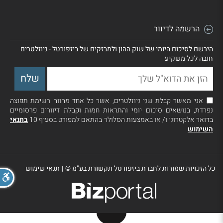
הרשמה לדיוור
הירשם לסיכום היומי של שוק ההון ולמבזקים של ביזפורטל - ניוזלטרים
חובה לכל משקיע
אני מאשר קבלת שני ניוזלטרים, אשר כל אחד מהווה רשימת תפוצה
נפרדת, בנושאים סיכום יומי והתראות חמות וקבלת דיוורים פרסומיים
בדואר אלקטרוני ו/ או באמצעות הסלולר בהתאם למפורט בסעיף 10
בתנאי
השימוש
כל הזכויות שמורות לחברת ביזפורטל תקשורת בע"מ ©
|
תנאי שימוש