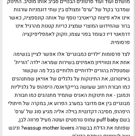
מושלם ועוד ועוד סרטונים הבנויים סביב אותו מוטיב. התינוק
שמדבר בקול של "ערס" ומצולם בין שתי דוגמניות עורגות
אינו אלא פיצוח קריאטיבי נוסף של אותה קונספציה, כאשר
ברור שהחידוש המוצרי שמציג כריות קטנות מהרגיל אינו
דרמאטי דיו כעומד בפני עצמו, וזקוק לאמפליפיקציה
פרסומית.
לצד פרסומות 'ילדים כמבוגרים' אלו אפשר לציין בנשימה
אחת את נטוויזיון
מאמינים בשירות
שמראה ילדה "הורית"
שמטפלת בהורים ילדותיים תלותיים בכל מה שקשור
באינטרנט, את התינוקות על גלגלים של אוויאן שמתנהגים
כמו חבורת רחוב שעושה ברייקדאנס/
היפהופ על גלגיליות
וכמובן - את תינוקות האגיס שתמיד מתנהגים כמו חבורת
מבוגרים בין אם מדובר במערב הפרוע או, במקרה של
חיתולי
היפהופ
, מסיבה דקדנטית בוילה אליה מגיע סוג של 'ערס'
בשם puff baby עמוס גורמטים ועוטה מעיל פרווה לבן,
שפותח את הדלת בבשורה wassup mother lovers? וניגש