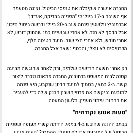
החברה אישרה שקיבלה את טופסי הביטול. נציגה מטעמה
אף השיבה ב-17 ביולי כי "הפנייה בבדיקה, אעדכן".
אברמוביץ וולשטין פנתה שוב ב-20 ביולי ודרשה ביטול וזיכוי.
אבל הכסף לא חזר. לא אחרי שבועיים כמו שהחוק דורש, לא
אחרי חודש, ולא אחרי חצי שנה. מועד הטיסה חלף,
הכרטיסים לא נוצלו, והכסף נשאר אצל החברה.
רק אחרי תשעה חודשים שלמים, ורק לאחר שהוגשה תביעה
קטנה לבית המשפט ברחובות, החברה פתאום נזכרה ליצור
קשר. ב-3 במאי, בסמוך למועד הדיון שנקבע, היא פנתה
לתובעת וביקשה את פרטי חשבון הבנק שלה כדי להעביר
את ההחזר. עיתוי מעניין, בלשון המעטה.
"טעות אנוש נקודתית"
בכתב ההגנה שהוגש ב-4 במאי, הודתה קשרי תעופה שפניות
הביטול של התובעת אכן לא טופלו. ההסבר? "טעות אנוש