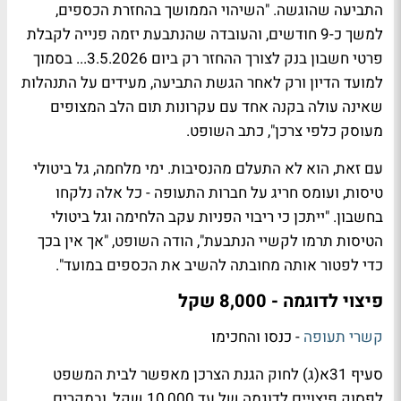
התביעה שהוגשה. "השיהוי הממושך בהחזרת הכספים,
למשך כ-9 חודשים, והעובדה שהנתבעת יזמה פנייה לקבלת
פרטי חשבון בנק לצורך ההחזר רק ביום 3.5.2026... בסמוך
למועד הדיון ורק לאחר הגשת התביעה, מעידים על התנהלות
שאינה עולה בקנה אחד עם עקרונות תום הלב המצופים
מעוסק כלפי צרכן", כתב השופט.
עם זאת, הוא לא התעלם מהנסיבות. ימי מלחמה, גל ביטולי
טיסות, ועומס חריג על חברות התעופה - כל אלה נלקחו
בחשבון. "ייתכן כי ריבוי הפניות עקב הלחימה וגל ביטולי
הטיסות תרמו לקשיי הנתבעת", הודה השופט, "אך אין בכך
כדי לפטור אותה מחובתה להשיב את הכספים במועד".
פיצוי לדוגמה - 8,000 שקל
קשרי תעופה
- כנסו והחכימו
סעיף 31א(ג) לחוק הגנת הצרכן מאפשר לבית המשפט
לפסוק פיצויים לדוגמה של עד 10,000 שקל, ובמקרים