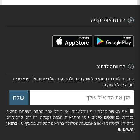
הורדת אפליקציה
הרשמה לדיוור
הירשם לסיכום היומי של שוק ההון ולמבזקים של ביזפורטל - ניוזלטרים
חובה לכל משקיע
אני מאשר קבלת שני ניוזלטרים, אשר כל אחד מהווה רשימת תפוצה
נפרדת, בנושאים סיכום יומי והתראות חמות וקבלת דיוורים פרסומיים
בדואר אלקטרוני ו/ או באמצעות הסלולר בהתאם למפורט בסעיף 10
בתנאי
השימוש