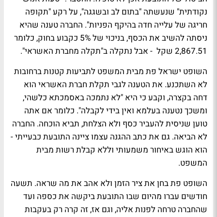
נקודתית" שנעשתה "בתום לב ובשגגה", על רקע "תקופה
חריגה של עלייה חדה בהיקף הפניות". החברה טענה שהיא
ניסתה להשיב את הכסף, בניכוי של 5% כקבוע בחוק, כלומר
2,867.51 שקל - אבל נתקלה ב"תקלה מחברת האשראי".
השופט ישראל פת מבית המשפט לתביעות קטנות ברחובות
לא השתכנע. את הטענה לגבי תקלת חברת האשראי הוא
דחה בקצרה, וקבע כי היא "לא נתמכה באסמכתא כלשהי,
ומשכך נטענה בעלמא ואין בידי לקבלה". כלומר אם אתה
טוען שניסית להעביר כסף ולא הצלחת, תביא הוכחה. החברה
לא הביאה. גם את כתב ההגנה עצמו ציינה התובעת כבעייתי -
הוא הוגש באיחור משמעותי וללא קבלת רשות מבית
המשפט.
השופט פת בחן את ציר הזמן ולא אהב את מה שראה. תשעה
חודשים עברו מהיום שבו התובעת ביקשה את כספה ועד
שהחברה טרחה לפנות אליה, וגם אז, זה קרה רק בעקבות