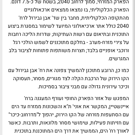
הפארק המזרחי, סמוך לרחוב 2040, בשטח של כ-7.5 דונם.
הפארק הכלקוליתי, בו נמצאו ממצאים ארכאולוגיים
מהתקופה הכלקוליתית, מחבר בין שד' אבן גבירול לרח'
2040 כולל אתר ארכיאולוגי המיועד לשימור במסגרת ביצוע
התוכנית ובתיאום עם רשות העתיקות; שדרות הליכה רחבות
על צירי מזרח-מערב - בחלקם מתוכננים לשמש הולכי רגל
ורוכבי אופניים בלבד; חצרות משותפות פתוחות לציבור בלב
המגרשים.
כמו כן, הרובע מתוכנן להמשיך צפונה את רח' אבן גבירול עם
הקו הירוק של הרכבת הקלה לצד מגורים, מסחר, תעסוקה
וכיכר עירונית גדולה עם מבני ציבור בסמיכות.
המפגש של אזור הפארק החופי ועורף המעגנה ברח'
איינשטיין, המקשר את אוני' ת"א והשכונות ממזרח עד הים
עם הסתעפות מזרחה של הקו הירוק, יהפוך ל"מדרחוב-כיכר"
עם חזיתות פעילות, שימושי מסחר מלונאות, ותרבות. כאשר
לאורך רח' הים, הממשיך את דרך הים המתוכננת בתוכנית