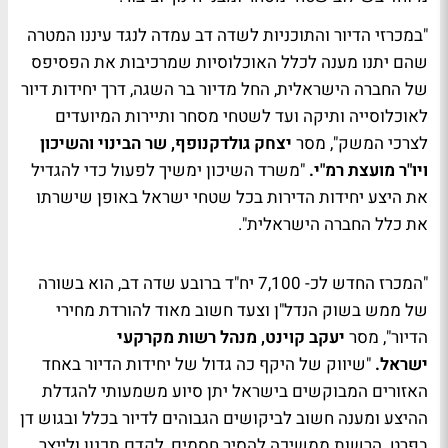
"במכרזי הדיור והתוכניות לשדה דב עמדה לנגד עיננו המטרה
שהם יתנו מענה לכלל האוכלוסיות שמרכיבות את הפסיפס
של החברה הישראלית, החל מדיור בר השגה, דרך יחידות דיור
לאוכלוסייה ותיקה ועד לשטחי מסחר ותיירות המיועדים
לצרכי המשק", מסר
יצחק גולדקנופף, שר הבינוי והשיכון
ויו"ר מועצת רמ"י.
"משרד השיכון ימשיך לפעול כדי להגדיל
את היצע יחידות הדירות בכל שטחי ישראל באופן שישרתו
את כלל החברה הישראלית".
"המכרז החדש לכ- 7,100 יח"ד ברובע שדה דב, הוא בשורה
של ממש בשוק הנדל"ן וצעד חשוב מאוד להורדת מחירי
הדיור", מסר
יעקב קוינט, מנהל רשות מקרקעי
ישראל.
"שיווק של היקף כה גדול של יחידות הדיור באחד
האזורים המבוקשים בישראל יתן סיוע משמעותי להגדלת
ההיצע ומענה חשוב לביקושים הגבוהים לדיור בכלל ובגוש דן
בפרט. הרשות ממשיכה להסיר חסמים, לקדם תכנון ולייצר