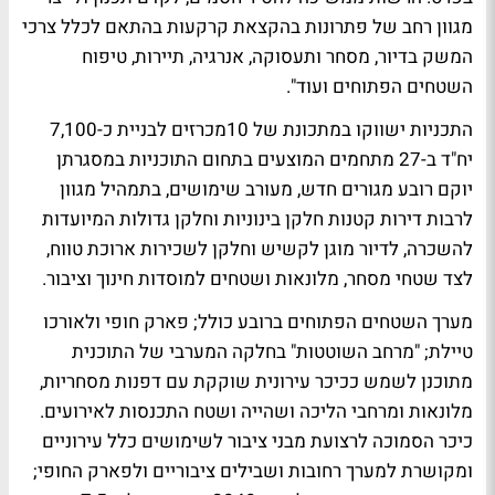
מגוון רחב של פתרונות בהקצאת קרקעות בהתאם לכלל צרכי
המשק בדיור, מסחר ותעסוקה, אנרגיה, תיירות, טיפוח
השטחים הפתוחים ועוד".
התכניות ישווקו במתכונת של 10מכרזים לבניית כ-7,100
יח"ד ב-27 מתחמים המוצעים בתחום התוכניות במסגרתן
יוקם רובע מגורים חדש, מעורב שימושים, בתמהיל מגוון
לרבות דירות קטנות חלקן בינוניות וחלקן גדולות המיועדות
להשכרה, לדיור מוגן לקשיש וחלקן לשכירות ארוכת טווח,
לצד שטחי מסחר, מלונאות ושטחים למוסדות חינוך וציבור.
מערך השטחים הפתוחים ברובע כולל; פארק חופי ולאורכו
טיילת; "מרחב השוטטות" בחלקה המערבי של התוכנית
מתוכנן לשמש ככיכר עירונית שוקקת עם דפנות מסחריות,
מלונאות ומרחבי הליכה ושהייה ושטח התכנסות לאירועים.
כיכר הסמוכה לרצועת מבני ציבור לשימושים כלל עירוניים
ומקושרת למערך רחובות ושבילים ציבוריים ולפארק החופי;