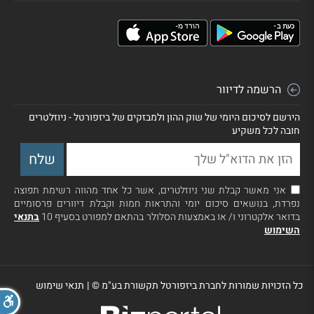
הרשמה לדיוור
הירשם לסיכום היומי של שוק ההון ולמבזקים של ביזפורטל - ניוזלטרים
חובה לכל משקיע
אני מאשר קבלת שני ניוזלטרים, אשר כל אחד מהווה רשימת תפוצה
נפרדת, בנושאים סיכום יומי והתראות חמות וקבלת דיוורים פרסומיים
בדואר אלקטרוני ו/ או באמצעות הסלולר בהתאם למפורט בסעיף 10
בתנאי
השימוש
כל הזכויות שמורות לחברת ביזפורטל תקשורת בע"מ ©
|
תנאי שימוש