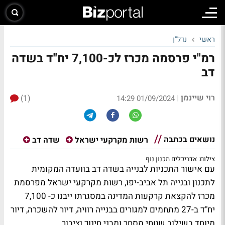
ראשי
נדל"ן
רמ"י פרסמה מכרז לכ-7,100 יח"ד בשדה
דב
רוי שיינמן
(1)
|
01/09/2024 14:29
נושאים בכתבה
רשות מקרקעי ישראל
שדה דב
צילום: אדריכלים תכנון נוף
עם אישור התכניות לבנייה בשדה דב בוועדה המקומית
לתכנון ובנייה תל אביב-יפו, רשות מקרקעי ישראל מפרסמת
מכרז להקצאת קרקעות המדינה במסגרתו ייבנו כ- 7,100
יח"ד ב-27 מתחמים למגורים בבנייה רוויה, דיור להשכרה, דיור
מיוחד בשילוב שטחי מסחר ומבני חינוך וציבור.