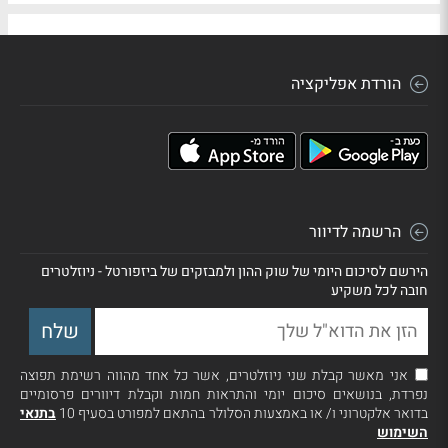
הורדת אפליקציה
הרשמה לדיוור
הירשם לסיכום היומי של שוק ההון ולמבזקים של ביזפורטל - ניוזלטרים
חובה לכל משקיע
אני מאשר קבלת שני ניוזלטרים, אשר כל אחד מהווה רשימת תפוצה
נפרדת, בנושאים סיכום יומי והתראות חמות וקבלת דיוורים פרסומיים
בדואר אלקטרוני ו/ או באמצעות הסלולר בהתאם למפורט בסעיף 10
בתנאי
השימוש