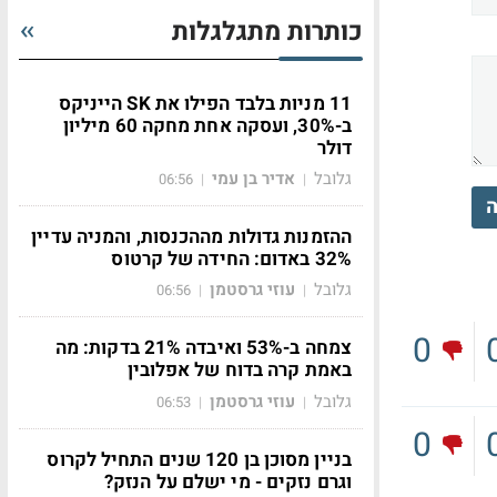
כותרות מתגלגלות
11 מניות בלבד הפילו את SK הייניקס
ב-30%, ועסקה אחת מחקה 60 מיליון
דולר
גלובל
אדיר בן עמי
06:56
|
|
ה
ההזמנות גדולות מההכנסות, והמניה עדיין
32% באדום: החידה של קרטוס
גלובל
עוזי גרסטמן
06:56
|
|
0
צמחה ב-53% ואיבדה 21% בדקות: מה
באמת קרה בדוח של אפלובין
גלובל
עוזי גרסטמן
06:53
|
|
0
בניין מסוכן בן 120 שנים התחיל לקרוס
וגרם נזקים - מי ישלם על הנזק?