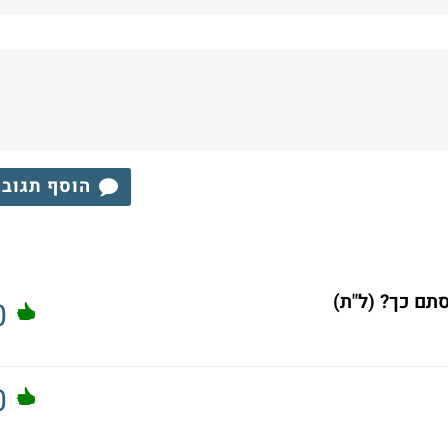
הוסף תגוב
תם כך? (ל"ת)
0
0