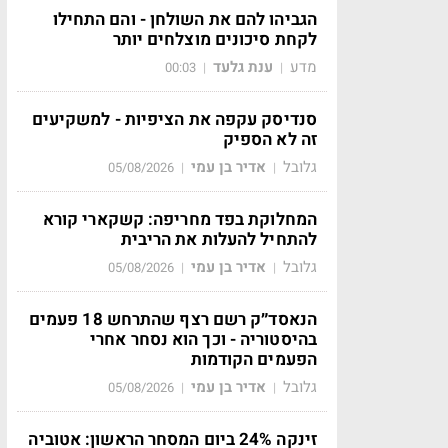
הגביהו להם את השולחן - והם התחילו
לקחת סיכונים מוצלחים יותר
מדע
ענת גלעד
00:03
|
|
סנדיסק עקפה את הציפיות - למשקיעים
זה לא הספיק
גלובל
אדיר בן עמי
05/08/2026
|
|
המחלוקת בפד מחריפה: קשקארי קורא
להתחיל להעלות את הריבית
גלובל
אדיר בן עמי
05/08/2026
|
|
הנאסד״ק רשם רצף שהתרחש 18 פעמים
בהיסטוריה - וכך הוא נסחר אחרי
הפעמים הקודמות
גלובל
אדיר בן עמי
05/08/2026
|
|
זינקה 24% ביום המסחר הראשון: אטוביה