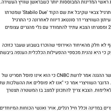
 ראשי המדינות המבוססות יותר כשבראשן שוויץ העשירה.
ממשלת שוויץ, הורתה לאחרונה לצבא לקיים תרגיל צבאי שקיבל את שם הקוד 'Stabilo Due' שמטרתו
תון השוויצרי דר סונטאג דיווח לאחרונה כי התרגיל
מבוסס על מפת סיכונים שמערכה עוד ב-2010 ומסגרתו הצבא עתיד להתמודד עם גלי מהגרים עצומים
ואף לא חלק מהאיחוד האירופי שהוכרז בשבוע שעבר כזוכה
2012. עם זאת אין ספק כי היא נהנית מכספי ההפעילות הכלכלית הענפה ביבשת
בעוד ששוויץ נחשבת במדינה יציבה במיוחד, שר ההגנה אמר לרשת CNBC כי הוא אינו פוסל תסריט של
הדובר השוויצרי אמר כי "אנו לא פוסלים את ההשלכות של
לאלימות. הצבא צריך להתכונן למצב בו המשטרה תצטרך
גיל האחרון השתתפו 2,000 חיילים ב-8 ערים במדינה וכלל חיל רגלים, אויר ואנשי הכוחות המיוחדים