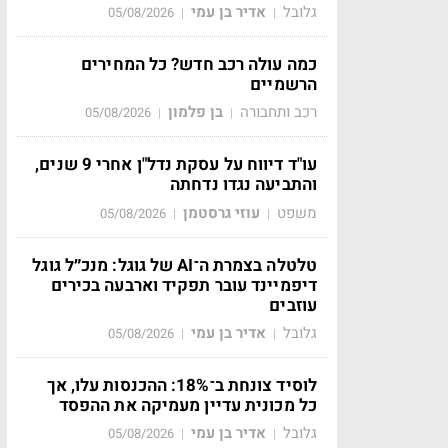
גלובל
אדיר בן עמי
05/08/2026
|
|
כמה עולה רכב חדש? כל המחירים
הרשמיים
רכב ותחבורה
בן פלמון
05/08/2026
|
|
עו"ד דיווח על עסקת נדל"ן אחרי 9 שנים,
והתביעה נגדו נדחתה
משפט
עוזי גרסטמן
05/08/2026
|
|
טלטלה בצמרת ה־AI של גוגל: מנכ״ל גוגל
דיפמיינד עובר תפקיד וארבעה בכירים
עוזבים
גלובל
אדיר בן עמי
05/08/2026
|
|
לוסיד צונחת ב־18%: ההכנסות עלו, אך
כל מכונית עדיין מעמיקה את ההפסד
גלובל
אדיר בן עמי
05/08/2026
|
|