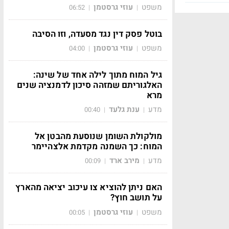
משפט
עוזי גרסטמן
06:52
|
|
בוטל פסק דין נגד מסעדה, וזו הסיבה
משפט
עוזי גרסטמן
04:00
|
|
גיל המוח מתוך לילה אחד של שינה:
האלגוריתם שמזהה סיכון לדמנציה שנים
מרא
מדע
ענת גלעד
00:40
|
|
מולקולת השומן שנוסעת מהבטן אל
המוח: כך השמנה מקדמת אלצהיימר
מדע
מירב ארד
00:09
|
|
האם ניתן להוציא צו עיכוב יציאה מהארץ
על תושב חוץ?
משפט
עוזי גרסטמן
00:05
|
|