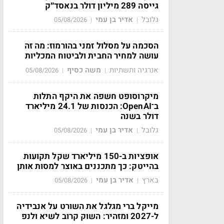
גייסה 289 מיליון דולר בנאסד״ק
גלובל
אדיר בן עמי
05/08/2026
|
|
הסכמה על מסלול זמני בהורמוז: מה זה
עושה למחיר החבית ולביטוח המכליות
אנרגיה ותשתיות
משה כסיף
05/08/2026
|
|
מיקרוסופט חשפה את היקף התלות
ב־OpenAI: הכנסות של 24.1 מיליארד
דולר בשנה
גלובל
אדיר בן עמי
05/08/2026
|
|
אופציות ב-150 מיליארד שקל תקועות
בהייטק: כך מתכננים באוצר למסות אותן
בארץ
אדיר בן עמי
05/08/2026
|
|
מייקל ברי מגלגל את השורט על אנבידיה
ל-2027 ומזהיר: השוק קרוב לשיא ולנפ