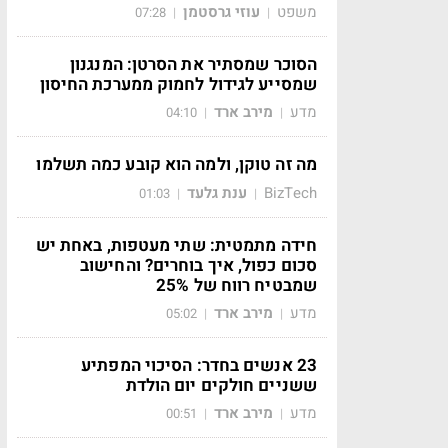
משפט
עוזי גרסטמן
07:28
|
|
הסוכר שמסתיר את הסרטן: המנגנון
שמסייע לגידול לחמוק ממערכת החיסון
מדע
מירב ארד
04:10
|
|
מה זה טוקן, ולמה הוא קובע כמה תשלמו
BizTech
ענת גלעד
01:03
|
|
חידה מתמטית: שתי מעטפות, באחת יש
סכום כפול, איך בוחרים? והחישוב
שמבטיח רווח של 25%
מדע
מירב ארד
05:02
|
|
23 אנשים בחדר: הסיכוי המפתיע
ששניים חולקים יום הולדת
מדע
מירב ארד
00:51
|
|