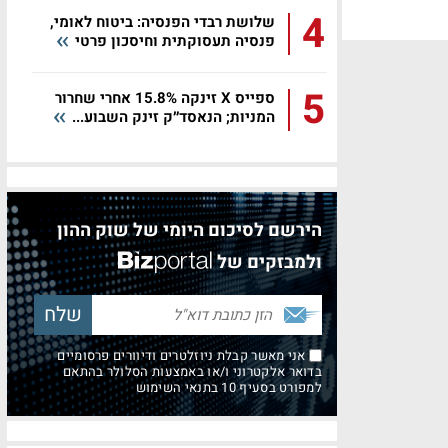
4
שלושת רבדי הפנסיה: ביטוח לאומי,
פנסיה תעסוקתית וחיסכון פרטי
5
ספייס X זינקה 15.8% אחרי שחרור
המניות; הנאסד״ק זינק השבוע...
הירשם לסיכום היומי של שוק ההון
ולמבזקים של
אני מאשר קבלת ניוזלטרים ודיוורים פרסומיים
בדואר אלקטרוני ו/או באמצעות הסלולר בהתאם
למפורט בסעיף 10 בתנאי השימוש