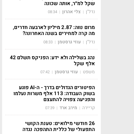
שקל למ״ר, אותה שכונה
נדל"ן
צלי אהרון
08:34
|
|
מרום נווה: 2.87 מיליון לארבעה חדרים,
מה קרה למחירים בשנה האחרונה?
נדל"ן
עוזי גרסטמן
08:33
|
|
נהג בשלילה ולא ידע: הפניקס תשלם 42
אלף שקל
משפט
עוזי גרסטמן
07:42
|
|
הפיטורים הגדולים בדרך - ה-AI פוגע
בשוק העבודה: 113 אלף משרות נעלמו
והפגיעה צפויה להתעצם
קריירה
מירב ארד
07:39
|
|
26 חודשי מילואים: טענת הקושי
התפעולי של כללית התהפכה נגדה