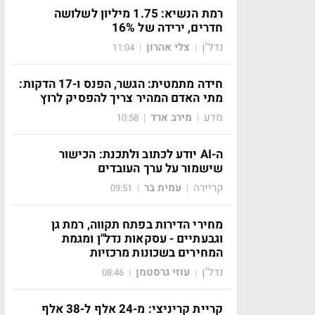
רמת הנשיא: 1.75 מיליון לשלושה
חדרים, ירידה של 16%
נדל"ן
צלי אהרון
11:04
|
|
חידה מתמטית: הגשר, הפנס ו-17 הדקות:
מתי האדם המהיר צריך להפסיק לרוץ
מדע
מירב ארד
10:58
|
|
ה-AI יודע לכתוב ולתכנת: הכישור
שישמור על ערך העובדים
קריירה
עמית בר
09:51
|
|
מחירי הדירות בפתח תקווה, רמת גן
וגבעתיים - עסקאות נדל"ן ומגמת
המחירים בשכונות מרכזיות
נדל"ן
עוזי גרסטמן
08:46
|
|
קריית קריניצי: מ-24 אלף ל-38 אלף