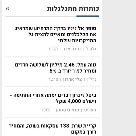
כותרות מתגלגלות
סופר אל ניניו בדרך: התרחיש שמדאיג
את הכלכלנים ומאיים להצית גל
התייקרויות עולמי
גלובל
מירב ארד
13:20
|
|
נווה עמל: 2.46 מיליון לשלושה חדרים,
ומחיר למ"ר יורד ב-6%
נדל"ן
צלי אהרון
12:10
|
|
ביטל זיכרון דברים יממה אחרי החתימה -
וישלם 4,000 שקל
משפט
עוזי גרסטמן
12:00
|
|
קריית שרת: 138 עסקאות בשנה, והמחיר
דורך במקום