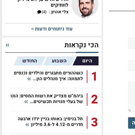
לוותיקים
|
צלי אהרון
(4)
עוד ניתוחים ודעות
הכי נקראות
היום
השבוע
החודש
1
כשההורים מתבגרים והילדים נכנסים
לתמונה: איך מנהלים הון...
2
ביהמ"ש מצדיק את רשות המסים: הונו
של בעלי חנויות תכשיטים...
3
תל בנימין: באותו בניין ירדו ארבעה
ה
חדרים מ-4.12 ל-3.6 מיליון