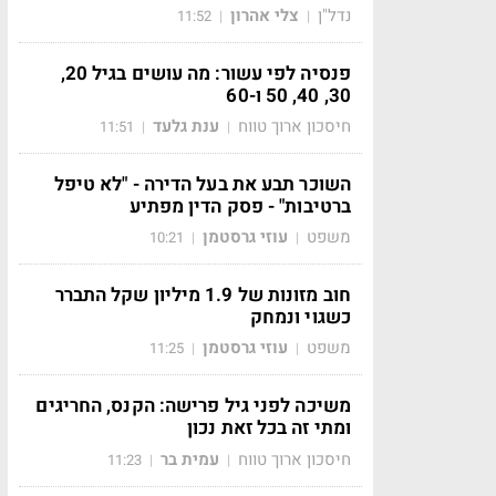
נדל"ן
צלי אהרון
11:52
|
|
פנסיה לפי עשור: מה עושים בגיל 20,
30, 40, 50 ו-60
חיסכון ארוך טווח
ענת גלעד
11:51
|
|
השוכר תבע את בעל הדירה - "לא טיפל
ברטיבות" - פסק הדין מפתיע
משפט
עוזי גרסטמן
10:21
|
|
חוב מזונות של 1.9 מיליון שקל התברר
כשגוי ונמחק
משפט
עוזי גרסטמן
11:25
|
|
משיכה לפני גיל פרישה: הקנס, החריגים
ומתי זה בכל זאת נכון
חיסכון ארוך טווח
עמית בר
11:23
|
|