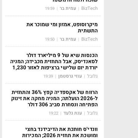
BizTech
עמית בר
19:59
|
|
מיקרוסופט, אמזון ומי שמוכר את
התשתית
BizTech
עמית בר
19:50
|
|
הכנסות שיא של 9 מיליארד דולר
לסאנדיסק, אבל התחזית מכבידה; המניה
יורדת יום שלישי ברציפות לאזור 1,230
גלובל
עוזי גרסטמן
19:39
|
|
הרווח של אקספדיה קפץ 36% והתחזית
ל-2026 הועלתה; המניה מחקה את זינוק
הפתיחה ונסחרת סביב 306 דולר
גלובל
ענת גלעד
19:22
|
|
וונדי'ס חותכת את הדיבידנד בחצי
ומושכת את תחזית 2026; המכירות