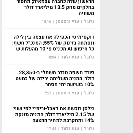
הראשון שלה כחברה עצמאית; מחסור
בחלקים מחק 13.5 מיליארד דולר
משוויה
גלובל
עוזי גרסטמן
18:16
|
|
דוקסימיטי הכפילה את עצמה בין לילה
ונפתחה בזינוק של 55%; המנכ״ל חשף:
כל חיפוש AI מכניס פי 10 מהעלות ש
גלובל
ענת גלעד
18:04
|
|
פורד חשפה טנדר חשמלי ב-28,350
דולר; המניה השלימה ירידה של כמעט
10% בשישה ימי מסחר
גלובל
עוזי גרסטמן
17:52
|
|
נילסן רוכשת את דאבל-וריפיי לפי שווי
של 2.15 מיליארד דולר; המניה מזנקת
14% ומתקרבת למחיר ההצעה
גלובל
ענת גלעד
17:44
|
|