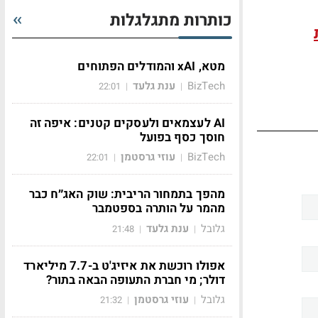
כותרות מתגלגלות
מטא, xAI והמודלים הפתוחים
BizTech
ענת גלעד
22:01
|
|
AI לעצמאים ולעסקים קטנים: איפה זה
חוסך כסף בפועל
BizTech
עוזי גרסטמן
22:01
|
|
מהפך בתמחור הריבית: שוק האג״ח כבר
מהמר על הותרה בספטמבר
גלובל
ענת גלעד
21:48
|
|
אפולו רוכשת את איזיג'ט ב-7.7 מיליארד
דולר; מי חברת התעופה הבאה בתור?
גלובל
עוזי גרסטמן
21:32
|
|