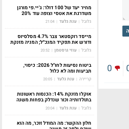
מחיר יעד של 100 דולר: ג'יי.פי מורגן
משדרגת את אטסי וצופה עוד 20%
גלובל
ענת גלעד
21:04
|
|
ה
מייסד רוקסטאר צבר 4.7% מסלסיוס
ודורש את תפקיד המנכ״ל; המניה מזנקת
גלובל
עוזי גרסטמן
20:52
|
|
ביטוח נסיעות לחו"ל 2026: כיסוי,
0
תביעות ומה לא כלול
קריירה
ענת גלעד
20:05
|
|
אוקלו מזנקת 14%: הכנסות ראשונות
בתולדותיה וכור שנדלק בפחות משנה
גלובל
ענת גלעד
20:04
|
|
חלון ההקשר: מה המודל זוכר, מה הוא
שוכח ולמה זה משנה