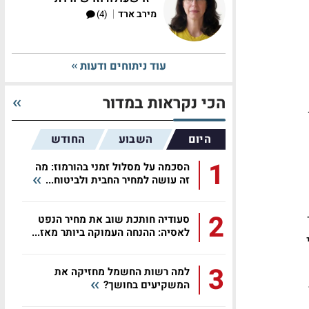
|
מירב ארד
(4)
עוד ניתוחים ודעות
הכי נקראות במדור
יון
היום
השבוע
החודש
1
הסכמה על מסלול זמני בהורמוז: מה
זה עושה למחיר החבית ולביטוח...
2
סעודיה חותכת שוב את מחיר הנפט
לאסיה: ההנחה העמוקה ביותר מאז...
י
3
למה רשות החשמל מחזיקה את
המשקיעים בחושך?
ו 120