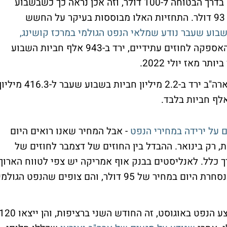
לפי כל האנליסטים, מחיר חבית נפט כבר היה בדרך הבטוחה ל-100 דולר, וזה אכן נראה כך כשבשבוע
שעבר מחיר חבית נפט גולמי הגיע למחיר של 93 דולר. התחזיות האלו מבוססות בעיקר על החשש
בוע שעבר נודע שמלאי הנפט הגולמי במרכז קושינג,
, שמשמש כמרכז האחסון ונקודת האספקה לחוזים עתידיים, ירד ב-943 אלף חביות השבוע
לפי הנתונים שפורסמו, מלאי הנפט הגולמי בארה"ב ירד ב-2.2 מיליון חביות בשבוע שעבר ל-416.3 מיל
 על ירידה במחירי הנפט
- אבל המחיר שאנו רואים היום
ת, רק בינואר. ההבדל בין החוזים של דצמבר לחוזים של
ל יותר מבדרך כלל. לאנליסטים בבנק אוף אמריקה יש צפי לטווח הארוך
למחיר של 80 דולר לחבית נפט מסוג ברנט שנסחרת היום במחיר של 95 דולר, והם צופים שהנפט הגולמ
אתמול נודע שמדינות ה-OPEC הגדילו את היצע הנפט באוגוסט, זה החודש השני ברציפות, והן ייצא