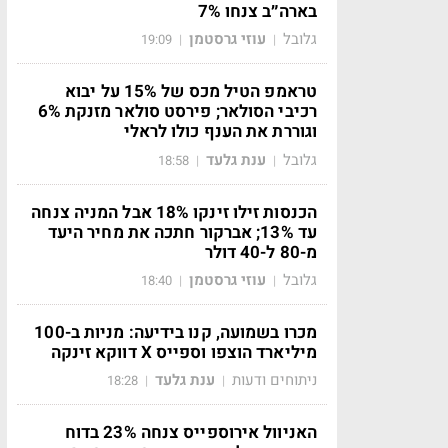
בארה״ב צנחו 7%
גלובל
עוזי גרסטמן
19:09
|
|
טראמפ הטיל מכס של 15% על יבוא
רכיבי הסולאר; פירסט סולאר מזנקת 6%
וגוררת את הענף כולו לראלי
גלובל
ענת גלעד
18:58
|
|
הכנסות זילו זינקו 18% אבל המניה צנחה
עד 13%; אברקור חתכה את מחיר היעד
מ-80 ל-40 דולר
גלובל
עוזי גרסטמן
18:40
|
|
מכרו בשמועה, קנו בידיעה: מניות ב-100
מיליארד הוצפו וספייס X דווקא זינקה
ניתוחים ודעות
ענת גלעד
18:28
|
|
האניוול אירוספייס צנחה 23% בדוח