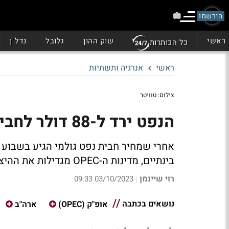
הירשמו
ראשי
שוק ההון
גלובל
נדל"ן
כל הכותרות
ראשי
אנרגיה ותשתיות
צילום: טוויטר
הנפט ירד ל-88 דולר לחבית - ירידה זמנית או שינוי מגמה?
בינתיים, מדינות ה-OPEC מגדילות את ההיצע, זה החודש השני ברציפות
רוי שיינמן
03/10/2023 09:33
|
נושאים בכתבה
אופ"ק (OPEC)
ארה"ב