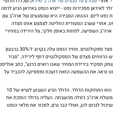
י. אחרי
שנודע על מגעים של ארה"ב ואיראן
שכללו חלופי
קציות על מעל 6 מיליארד דולר לאיראן ממכירות נפט - ייצוא הנפט באיראן הגיע לרמה
נת 2018 - 3.15 מיליון חביות נפט ליום. ההנחה הסבירה היא שהמגעים של ארה"ב עם
פט, אחרי שערב הסעודית החליטה לצמצם אותו מצדה
ארה"ב השפיעה, לפחות באופן חלקי, על הירידה במחירי
הסבר נוסף לירידה יכול להיות מימוש רווחים מצד ספקולנטים. מחיר הנפט עלה בקרוב ל-30% ברבעון
. ייתכן שמימוש הרווחים מצדם של הספקולנטים דחף לירידה. "סביר
ק תפקיד בירידת המחיר שאנו רואים כרגע", כתב אנליסט
נחנו נראה את ההשפעה הזאת דועכת ומפסיקה להכביד על
גורם נוסף שמשפיע על הירידה במחירי הנפט הוא התחזקות הדולר. הדולר הגיע השבוע לשיא של 10
שלת ארה"ב ניצלה מהשבתה. העליה בדולר הופכת את
יכול לגרום להן, ואולי כבר גרם, למכור את מלאי הנפט