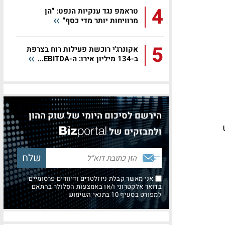
4
טראמפ נגד ענקיות הנפט: "הן
מרוויחות יותר מדי כסף"
5
אקונרג'י רוכשת פעילות רוח בצרפת
ב-134 מיליון אירו: ה-EBITDA...
הירשם לסיכום היומי של שוק ההון
ולמבזקים של
אני מאשר קבלת ניוזלטרים ודיוורים פרסומיים
בדואר אלקטרוני ו/או באמצעות הסלולר בהתאם
למפורט בסעיף 10 בתנאי השימוש