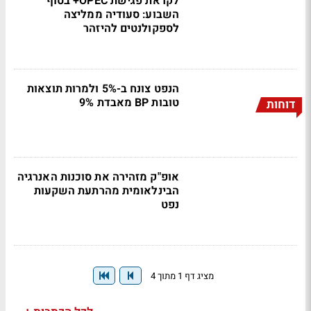
לקראת פגישת OPEC+ בסוף
השבוע: סעודיה ממליצה
לספקולנטים להיזהר
הנפט צונח ב-5% ולמרות תוצאות
טובות BP מאבדת 9%
דוחות
אופ"ק מזהירה את סוכנות האנרגיה
הבינלאומית מהרתעת השקעות
נפט
מציג דף 1 מתוך 4