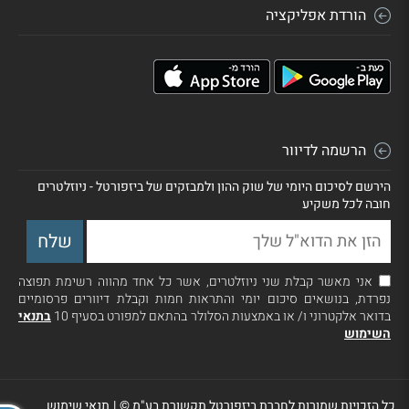
הורדת אפליקציה
הרשמה לדיוור
הירשם לסיכום היומי של שוק ההון ולמבזקים של ביזפורטל - ניוזלטרים
חובה לכל משקיע
אני מאשר קבלת שני ניוזלטרים, אשר כל אחד מהווה רשימת תפוצה
נפרדת, בנושאים סיכום יומי והתראות חמות וקבלת דיוורים פרסומיים
בדואר אלקטרוני ו/ או באמצעות הסלולר בהתאם למפורט בסעיף 10
בתנאי
השימוש
כל הזכויות שמורות לחברת ביזפורטל תקשורת בע"מ ©
|
תנאי שימוש