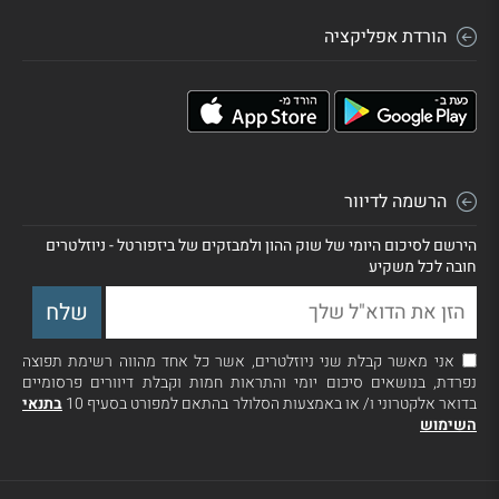
הורדת אפליקציה
הרשמה לדיוור
הירשם לסיכום היומי של שוק ההון ולמבזקים של ביזפורטל - ניוזלטרים
חובה לכל משקיע
אני מאשר קבלת שני ניוזלטרים, אשר כל אחד מהווה רשימת תפוצה
נפרדת, בנושאים סיכום יומי והתראות חמות וקבלת דיוורים פרסומיים
בדואר אלקטרוני ו/ או באמצעות הסלולר בהתאם למפורט בסעיף 10
בתנאי
השימוש