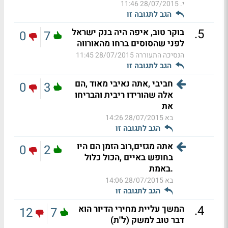
י.
28/07/2015 11:46
הגב לתגובה זו
.
5
בוקר טוב, איפה היה בנק ישראל
0
7
לפני שהסוסים ברחו מהאורווה
הנסיכה התעוררה
28/07/2015 11:45
הגב לתגובה זו
חביבי ,אתה נאיבי מאוד ,הם
0
3
אלה שהורידו ריבית והבריחו
את
בא
28/07/2015 14:26
הגב לתגובה זו
אתה מגזים,רוב הזמן הם היו
0
2
בחופש באיים ,הכול כלול
.באמת
בא
28/07/2015 14:06
הגב לתגובה זו
.
4
המשך עליית מחירי הדיור הוא
12
7
דבר טוב למשק (ל"ת)