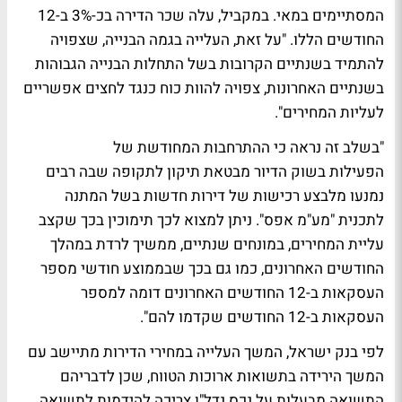
המסתיימים במאי. במקביל, עלה שכר הדירה בכ-3% ב-12
החודשים הללו. "על זאת, העלייה בגמה הבנייה, שצפויה
להתמיד בשנתיים הקרובות בשל התחלות הבנייה הגבוהות
בשנתיים האחרונות, צפויה להוות כוח כנגד לחצים אפשריים
לעליות המחירים".
"בשלב זה נראה כי ההתרחבות המחודשת של
הפעילות בשוק הדיור מבטאת תיקון לתקופה שבה רבים
נמנעו מלבצע רכישות של דירות חדשות בשל המתנה
לתכנית "מע"מ אפס". ניתן למצוא לכך תימוכין בכך שקצב
עליית המחירים, במונחים שנתיים, ממשיך לרדת במהלך
החודשים האחרונים, כמו גם בכך שבממוצע חודשי מספר
העסקאות ב-12 החודשים האחרונים דומה למספר
העסקאות ב-12 החודשים שקדמו להם".
לפי בנק ישראל, המשך העלייה במחירי הדירות מתיישב עם
המשך הירידה בתשואות ארוכות הטווח, שכן לדבריהם
התשואה מבעלות על נכס נדל"ן צריכה להידמות לתשואה