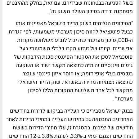
בשל הפגיעה בבטחונות שבידיהם. עם זאת, בחלק מההיבטים
מסתמנת ירידה בסיכון העולה משוק זה".
"הסיכונים הגלומים בשוק הדיור בישראל מאפיינים אותו
כבעל פוטנציאל להוות סיכון מערכתי משמעותי, לפי הגדרת
ה-ECB, סיכון מערכתי כזה יכול לנבוע משלושה מקורות
אפשריים: קיומו של זעזוע מקרו כלכלי משמעותי בעל
פוטנציאל לסכן את הסקטור הפיננסי; סכנת הידבקות של
גופים פיננסיים זה מזה כתוצאה מקשר ישיר או השקעה
בנכסים בעלי אופי דומה; או חוסר איזון פיננסי שנוצר
כתוצאה מצמיחה מהירה באשראי. שוק הדיור הישראלי
מתקשר לכל אחד משלושת המקורות הללו לסיכון
מערכתי".
בבנק ישראל מסבירים כי העלייה בביקוש לדירות בחודשים
האחרונים התבטאה גם בחידוש העלייה במחירי הדירות לאחר
חודשים של יציבות. במסגרת זו, עלו מחירי הדירות בששת
החודשים דצמבר-מאי ב-3.3%, לעומת 3.8% ב-12 החודשים