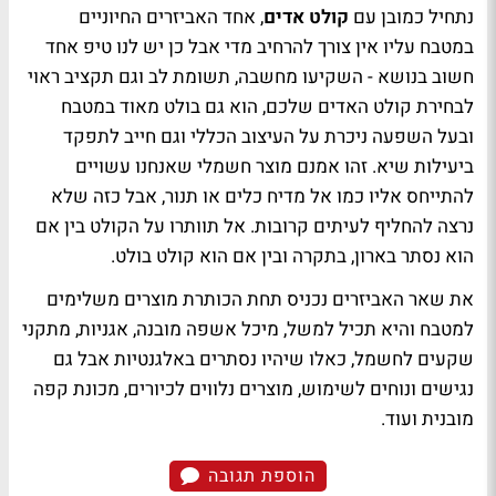
נתחיל כמובן עם
קולט אדים
, אחד האביזרים החיוניים
במטבח עליו אין צורך להרחיב מדי אבל כן יש לנו טיפ אחד
חשוב בנושא - השקיעו מחשבה, תשומת לב וגם תקציב ראוי
לבחירת קולט האדים שלכם, הוא גם בולט מאוד במטבח
ובעל השפעה ניכרת על העיצוב הכללי וגם חייב לתפקד
ביעילות שיא. זהו אמנם מוצר חשמלי שאנחנו עשויים
להתייחס אליו כמו אל מדיח כלים או תנור, אבל כזה שלא
נרצה להחליף לעיתים קרובות. אל תוותרו על הקולט בין אם
הוא נסתר בארון, בתקרה ובין אם הוא קולט בולט.
את שאר האביזרים נכניס תחת הכותרת מוצרים משלימים
למטבח והיא תכיל למשל, מיכל אשפה מובנה, אגניות, מתקני
שקעים לחשמל, כאלו שיהיו נסתרים באלגנטיות אבל גם
נגישים ונוחים לשימוש, מוצרים נלווים לכיורים, מכונת קפה
מובנית ועוד.
הוספת תגובה