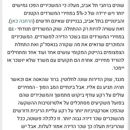
שונים ברחבי תל אביב, מעלה כי המשכירים הפכו גמישים
יותר ויש ירידה של כ-5% במחירי המשרדים הקטנים
והבינוניים בתל אביב, בבניינים שאינם חדשים (
הרחבה כאן
).
זאת עשויה להיות רק ההתחלה. שוק המשרדים תנודתי - גם
במחירי המשרדים וגם בשכר הדירה למשרדים. המשכירים
והמוכרים שרואים את מה שקורה בנאסד"ק ואת התחלת
הצמצומים בהייטק המקומי עושים אחד ועוד אחד ומתחילים
להוריד מחירים. אחרת הם תקועים עם משרד שלא יושכר או
יימכר.
מנגד, שוק הדירות שונה לחלוטין. ברור שהאטה אם וכאשר
תהיה תגיע גם אליו. אבל בינתיים המב הפוך - המחירים
עולים על רקע עודף ביקוש מתמשך והמשכירים שהם
בפועל משקיעים מסתכלים על אלטרנטיבות ההשקעה
שהפכו אטרקטיביות יותר על רקע עליית הריבית ודורשים
מהשוכרים שכר דירה גבוה יותר. זו כלכלה פשוטה, ככל
שהריבית תעלה כך שכר הדירה אמור לעלות. אבל יש