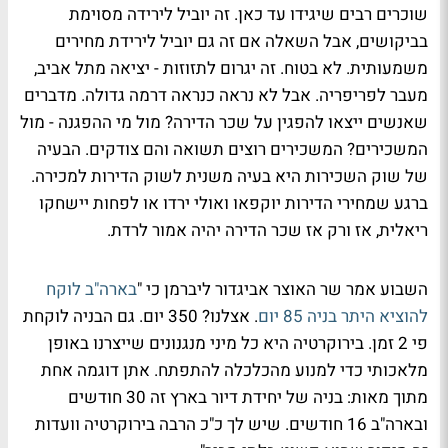
שוכרים רבים שיגידו עד כאן. זה יוביל לירידה מסוימת
בביקושים, אבל השאלה אם זה גם יוביל לירידת מחירים
משמעותית. לא בטוח. זה יגרום לתזוזות - יציאה מתל אביב,
מעבר לפריפריה. אבל לא נראה כנראה דרמה גדולה. מדברים
שאנשים ייצאו להפגין על שכר הדירה? מול מי ההפגנה - מול
המשכירים? המשכירים רוצים תשואה והם צודקים. הבעיה
של שוק השכירות היא בעיה משנית לשוק הדירות למכירה.
ברגע שמחירי הדירות יוקפאו ואולי ירדו או לפחות יישחקו
ריאלית, אז ורק אז שכר הדירה יהיה אמור לרדת.
השבוע אמר שר האוצר אביגדור ליברמן כי "
בארה"ב לוקח
להוציא היתר בניה 85 יום
. אצלנו? 350 יום. גם הבניה לוקחת
פי 2 זמן. בירוקרטיה היא כל מיני מנגנונים שייצרנו באופן
מלאכותי כדי למנוע מהכלכלה להתפתח. אתן דוגמה אחת
מתוך מאות: בניה של יחידת דיור בארץ זה 30 חודשים
ובארה"ב 16 חודשים. שיש לך כ"כ הרבה בירוקרטיה וועדות