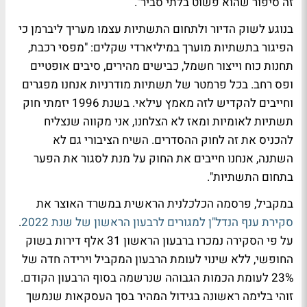
זה סיפור שהוא פשוט בלתי סביר".
בנוגע לשוק הדיור ולתחום התשתיות עצמו מעריך ליברמן כי
הפיגור בתשתיות מוערך במיליארדי שקלים: "מפסי רכבת,
תחנות כוח וייצור חשמל, כבישים מהירים, סיבים אופטיים
ופס רחב. בכל פרמטר של תשתיות מודרניות אנחנו מפגרים
וחייבים להקדיש לזה מאמץ עילאי. בשנת 1996 יזמתי חוק
תשתיות לאומיות ומאז לא הצלחנו, אני מקווה שנצליח
להכניס את זה לחוק ההסדרים. השיח הציבורי גם לא
השתנה, אנחנו חייבים את החוק על מנת לסגור את הפער
בתחום התשתיות".
במקביל, פרסמה הכלכלנית הראשית במשרד האוצר את
סקירת ענף הנדל"ן למגורים לרבעון הראשון של שנת 2022
.
על פי הסקירה נמכרו ברבעון הראשון 31 אלף דירות בשוק
החופשי, ללא שינוי לעומת הרבעון המקביל וירידה חדה של
23% לעומת הכמות הגבוהה שנרשמה בסוף הרבעון הקודם.
זוהי בלימה ראשונה בגידול המהיר בסך העסקאות שנמשך