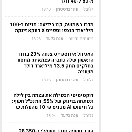
מ-80 ל-40 דולר
גלובל
עוזי גרסטמן
18:40
|
|
מכרו בשמועה, קנו בידיעה: מניות ב-100
מיליארד הוצפו וספייס X דווקא זינקה
ניתוחים ודעות
ענת גלעד
18:28
|
|
האניוול אירוספייס צנחה 23% בדוח
הראשון שלה כחברה עצמאית; מחסור
בחלקים מחק 13.5 מיליארד דולר
משוויה
גלובל
עוזי גרסטמן
18:16
|
|
דוקסימיטי הכפילה את עצמה בין לילה
ונפתחה בזינוק של 55%; המנכ״ל חשף:
כל חיפוש AI מכניס פי 10 מהעלות ש
גלובל
ענת גלעד
18:04
|
|
פורד חשפה טנדר חשמלי ב-28,350