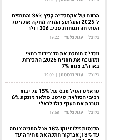
הרווח של אקספדיה קפץ 36% והתחזית
ל-2026 הועלתה; המניה מחקה את זינוק
הפתיחה ונסחרת סביב 306 דולר
גלובל
ענת גלעד
19:22
|
|
וונדי'ס חותכת את הדיבידנד בחצי
ומושכת את תחזית 2026; המכירות
בארה״ב צנחו 7%
גלובל
עוזי גרסטמן
19:09
|
|
טראמפ הטיל מכס של 15% על יבוא
רכיבי הסולאר; פירסט סולאר מזנקת 6%
וגוררת את הענף כולו לראלי
גלובל
ענת גלעד
18:58
|
|
הכנסות זילו זינקו 18% אבל המניה צנחה
עד 13%; אברקור חתכה את מחיר היעד