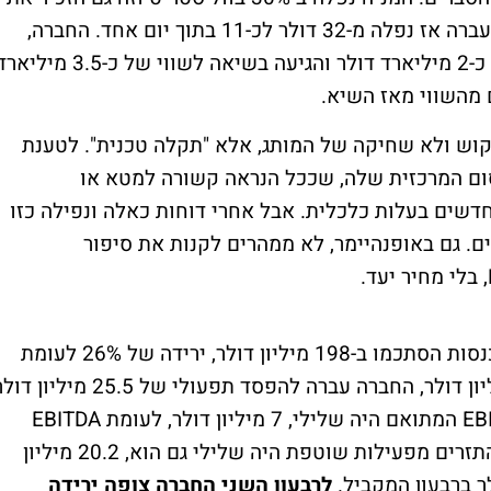
הנפילה המשמעותית במניה בפברואר שנה שעברה אז נפלה מ-32 דולר לכ-11 בתוך יום אחד. החברה,
שהונפקה בנאסד"ק בקיץ 2023 לפי שווי של כ-2 מיליארד דולר והגיעה בשיאה לשווי של כ-3.5 מי
מהשווי מאז השיא.
קוש ולא שחיקה של המותג, אלא "תקלה טכנית". לטענת
ם המרכזית שלה, שככל הנראה קשורה למטא או
דשים בעלות כלכלית. אבל אחרי דוחות כאלה ונפילה כזו
. גם באופנהיימר, לא ממהרים לקנות את סיפור
הרבעון עצמו היה חלש כמעט בכל שורה. ההכנסות הסתכמו ב-198 מיליון דולר, ירידה של 26% לעומת
הרבעון המקביל. הרווח הגולמי ירד ל-138 מיליון דולר, החברה עברה להפסד תפעולי של 25.5 מיליו
ולהפסד נקי של 21.4 מיליון דולר. גם ה-EBITDA המתואם היה שלילי, 7 מיליון דולר, לעומת EBITDA
חיובי של 52.4 מיליון דולר ברבעון המקביל. התזרים מפעילות שוטפת היה שלילי גם הוא, 20.2 מיליון
לרבעון השני החברה צופה ירידה