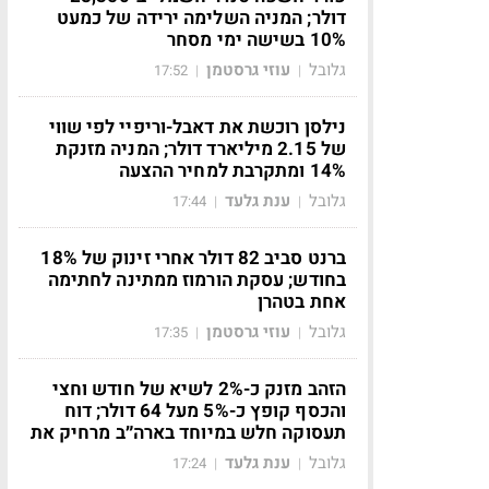
דולר; המניה השלימה ירידה של כמעט
10% בשישה ימי מסחר
גלובל
עוזי גרסטמן
17:52
|
|
נילסן רוכשת את דאבל-וריפיי לפי שווי
של 2.15 מיליארד דולר; המניה מזנקת
14% ומתקרבת למחיר ההצעה
גלובל
ענת גלעד
17:44
|
|
ברנט סביב 82 דולר אחרי זינוק של 18%
בחודש; עסקת הורמוז ממתינה לחתימה
אחת בטהרן
גלובל
עוזי גרסטמן
17:35
|
|
הזהב מזנק כ-2% לשיא של חודש וחצי
והכסף קופץ כ-5% מעל 64 דולר; דוח
תעסוקה חלש במיוחד בארה״ב מרחיק את
גלובל
ענת גלעד
17:24
|
|