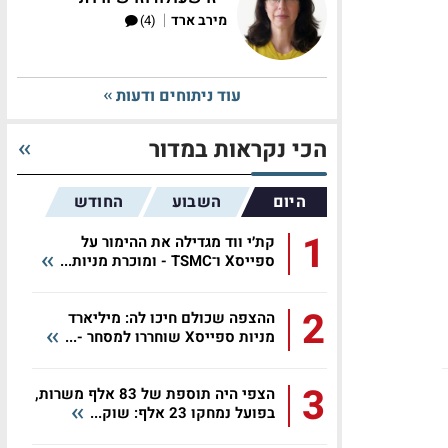
|
מירב ארד
(4)
עוד ניתוחים ודעות
הכי נקראות במדור
היום
השבוע
החודש
1
קת׳י ווד מגדילה את ההימור על
ספייסX ו־TSMC - ומוכרת מניות...
2
ההצפה שכולם חיכו לה: מיליארד
מניות ספייסX שוחררו למסחר -...
3
הצפי היה תוספת של 83 אלף משרות,
בפועל נמחקו 23 אלף: שוק...