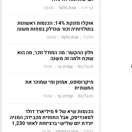
קריירה
ענת גלעד
20:05
|
|
אוקלו מזנקת 14%: הכנסות ראשונות
בתולדותיה וכור שנדלק בפחות משנה
גלובל
ענת גלעד
20:04
|
|
חלון ההקשר: מה המודל זוכר, מה הוא
שוכח ולמה זה משנה
 ב-CPA היא
BizTech
עמית בר
19:59
|
|
מיקרוסופט, אמזון ומי שמוכר את
התשתית
BizTech
עמית בר
19:50
|
|
הכנסות שיא של 9 מיליארד דולר
לסאנדיסק, אבל התחזית מכבידה; המניה
יורדת יום שלישי ברציפות לאזור 1,230
גלובל
עוזי גרסטמן
19:39
|
|