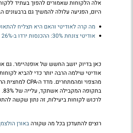
אלה הלקוחות שאמורים להפוך בעתיד ללקוחו
היום, הפגיעה עלולה להמשיך גם ברבעונים הב
מה קרה לאודיטי והאם היא תצליח להתאו
אודיטי צונחת 30%: ההכנסות ירדו ב-26% והחברה עברה להפסד של 21 מיליון דולר
כאן בדיוק יושב החשש של אופנהיימר. גם אם
בתק
לרכוש לקוחות ביעילות, זה נתון שקשה להתע
רוצים להתעדכן בכל מה שקורה
באורן הולצמן