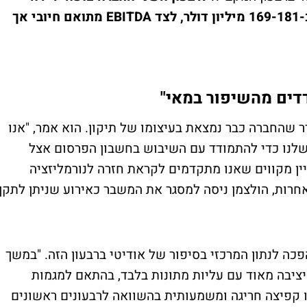
נוספת של 25%-30% בהכנסות, לרמה של כ-169-181 מיליון דולר, לצד EBITDA מתואם חיובי אך
דדים מהשיפור במאי"
דר שהחברה כבר נמצאת בעיצומו של תיקון. הוא אמר, "אנו
שלנו כדי להתמודד עם השיבוש בחשבון הפרסום אצל
יין מקווים שאנו מתקדמים לקראת חזרה לנורמליזציה
רות, הולצמן ניסה למסגר את המשבר כאירוע שניתן לתקן,
כה לנתון המרכזי בסיפור של אודיטי ברבעון הזה. "במשך
יציבה מאוד עם עליות מתונות בלבד, בהתאם למגמות
מר. “ברבעון הראשון של 2026 חווינו קפיצה חריגה ומשמעותית בהשוואה לרבעונים ראשונים