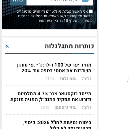
אני מאשר קבלת ניוזלטרים ודיוורים פרסומיים
בדואר אלקטרוני ו/או באמצעות הסלולר בהתאם
למפורט בסעיף 10 בתנאי השימוש
כותרות מתגלגלות
מחיר יעד של 100 דולר: ג'יי.פי מורגן
משדרגת את אטסי וצופה עוד 20%
גלובל
ענת גלעד
21:04
|
|
מייסד רוקסטאר צבר 4.7% מסלסיוס
ודורש את תפקיד המנכ״ל; המניה מזנקת
גלובל
עוזי גרסטמן
20:52
|
|
ביטוח נסיעות לחו"ל 2026: כיסוי,
תביעות ומה לא כלול