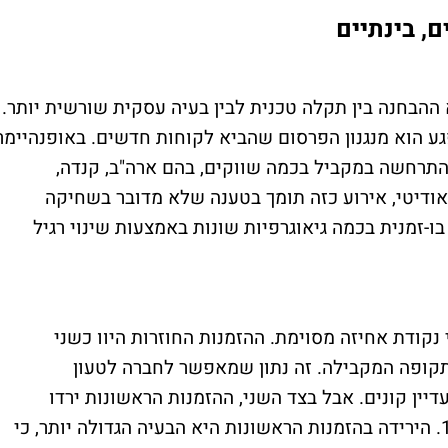
, בינתיים
ההבחנה בין תקלה טכנית לבין בעיה עסקית שורשית יותר.
ע הוא מנגנון הפרסום שהביא לקוחות חדשים. באופנהיימר
C הייתה פתאומית והתרחשה במקביל בכמה שווקים, בהם ארה"ב, קנדה,
אודיטי, אירוע כזה תומך בטענה שלא מדובר בשחיקה
-זמנית בכמה גיאוגרפיות שונות באמצעות שינוי רגיל
נקודת אחיזה מסוימת. ההזמנות החוזרות היוו כשני
ים מההכנסות ברבעון, לעומת כ-56% בתקופה המקבילה. זה נתון שמאפשר לחברה לטעון
ין קונים. אבל בצד השני, ההזמנות הראשונות ירדו
בכ-50%, בעוד ההזמנות החוזרות ירדו בכ-15%. הירידה בהזמנות הראשונות היא הבעיה הגדולה יותר, כי