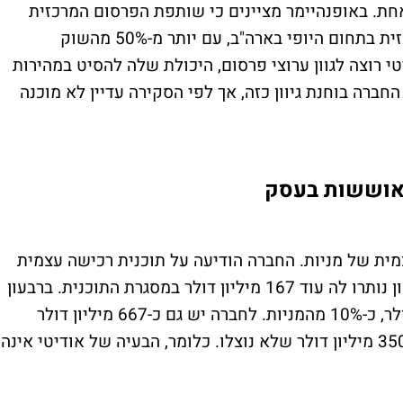
ת. באופנהיימר מציינים כי שותפת הפרסום המרכזית
של אודיטי היא “בפער גדול” השחקנית המרכזית בתחום היופי בארה"ב, עם יותר מ-50% מהשוק
 רוצה לגוון ערוצי פרסום, היכולת שלה להסיט במהירות
רה בוחנת גיוון כזה, אך לפי הסקירה עדיין לא מוכנה
תאוששות בעסק
מית של מניות. החברה הודיעה על תוכנית רכישה עצמית
של עד 200 מיליון דולר, ובסוף הרבעון הראשון נותרו לה עוד 167 מיליון דולר במסגרת התוכנית. ברבעון
עצמו נרכשו כ-6 מיליון מניות בכ-82 מיליון דולר, כ-10% מהמניות. לחברה יש גם כ-667 מיליון דולר
במזומן ובהשקעות, לצד מסגרות אשראי של 350 מיליון דולר שלא נוצלו. כלומר, הבעיה של אודיטי אינה