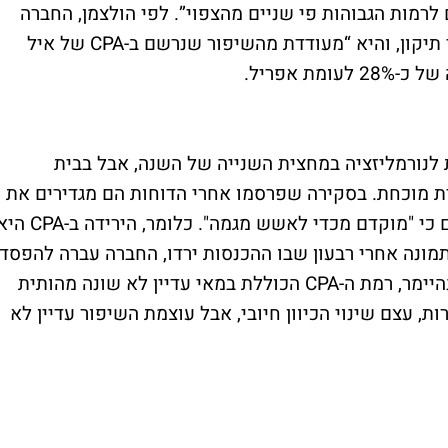
קרים מסוימים לרמות הגבוהות פי שניים מהצפוי”. לפי הולצמן, החברה
ממשיכה לעבוד עם שותפת הפרסום על צעדי תיקון, והיא “מעודדת מהשיפור שנרשם ב-CPA של איל
ת אפריל.
 לנורמליזציה במחצית השנייה של השנה, אבל בבית
ת מוכחת. בסקירה שפרסמו אחרי הדוחות הם מגדירים את
מאי כ"ניצוץ ראשון לשיפור", אבל גם מדגישים כי "מוקדם מכדי לאשש מגמה". כלומר, הירידה
תמונה אחרי רבעון שבו ההכנסות ירדו, החברה עברה להפסד
והתחזית לרבעון הבא נותרה חלשה. לפי אופנהיימר, רמת ה-CPA הכוללת במאי עדיין לא שונה מהותית
, עצם שינוי הכיוון חיובי, אבל עוצמת השיפור עדיין לא