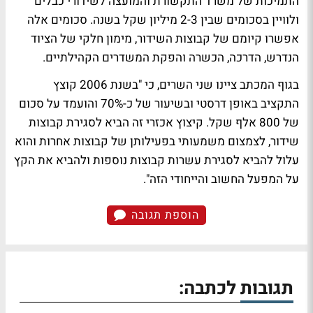
התמיכות של משרד התקשורת והמועצה לשידורי כבלים
ולוויין בסכומים שבין 2-3 מיליון שקל בשנה. סכומים אלה
אפשרו קיומם של קבוצות השידור, מימון חלקי של הציוד
הנדרש, הדרכה, הכשרה והפקת המשדרים הקהילתיים.
בגוף המכתב ציינו שני השרים, כי "בשנת 2006 קוצץ
התקציב באופן דרסטי ובשיעור של כ-70% והועמד על סכום
של 800 אלף שקל. קיצוץ אכזרי זה הביא לסגירת קבוצות
שידור, לצמצום משמעותי בפעילותן של קבוצות אחרות והוא
עלול להביא לסגירת עשרות קבוצות נוספות ולהביא את הקץ
על המפעל החשוב והייחודי הזה".
הוספת תגובה
תגובות לכתבה: