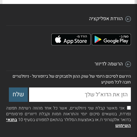
הורדת אפליקציה
הרשמה לדיוור
הירשם לסיכום היומי של שוק ההון ולמבזקים של ביזפורטל - ניוזלטרים
חובה לכל משקיע
אני מאשר קבלת שני ניוזלטרים, אשר כל אחד מהווה רשימת תפוצה
נפרדת, בנושאים סיכום יומי והתראות חמות וקבלת דיוורים פרסומיים
בדואר אלקטרוני ו/ או באמצעות הסלולר בהתאם למפורט בסעיף 10
בתנאי
השימוש