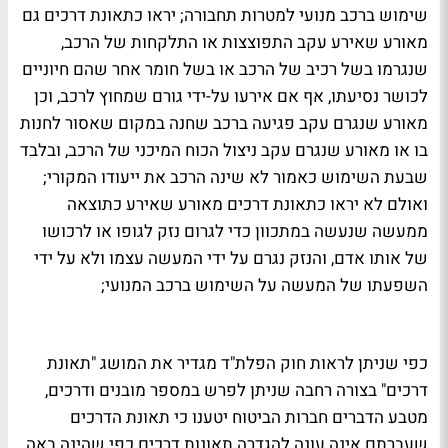
שימוש ברכב מנועי למטרות תחבורה; יראו כתאונת דרכים גם
מאורע שאירע עקב התפוצצות או התלקחות של הרכב,
שנגרמו בשל רכיב של הרכב או בשל חומר אחר שהם חיוניים
לכושר נסיעתו, אף אם אירעו על-ידי גורם שמחוץ לרכב, וכן
מאורע שנגרם עקב פגיעה ברכב שחנה במקום שאסור לחנות
בו או מאורע שנגרם עקב ניצול הכוח המיכני של הרכב, ובלבד
שבעת השימוש כאמור לא שינה הרכב את ייעודו המקורי;
ואולם לא יראו כתאונת דרכים מאורע שאירע כתוצאה
ממעשה שנעשה במתכוון כדי לגרום נזק לגופו או לרכושו
של אותו אדם, והנזק נגרם על ידי המעשה עצמו ולא על ידי
השפעתו של המעשה על השימוש ברכב המנועי
;
כפי שניתן לראות חוק הפלת"ד מגדיר את המושג "תאונת
דרכים" בצורה רחבה שניתן לפרש במספר מובנים ודרכים,
מטבע הדברים חברות הביטוח יטענו כי תאונת הדרכים
שעברתם אינה עונה להגדרה תאונות דרכים כפי שהינה באה