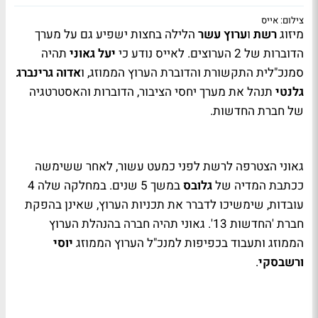
צילום: אייס
מיזוג
רשת
ו
ערוץ עשר
הלילה בחצות ישפיע גם על מערך
הדוברות של 2 הערוצים. לאייס נודע כי
יעל גאוני
תהיה
סמנכ"לית התקשורת והדוברת הערוץ הממוזג, ו
אדוה גרינברג
גלנטי
תנהל את מערך יחסי הציבור, הדוברות והאסטרטגיה
של חברת החדשות.
גאוני הצטרפה לרשת לפני כמעט עשור, לאחר ששימשה
ככתבת המדיה של
גלובס
במשך 5 שנים. במחלקה שלה 4
עובדות, שימשיכו לדברר את תכניות הערוץ, שאינן בהפקת
חברת 'החדשות 13'. גאוני תהיה חברה בהנהלת הערוץ
הממוזג ותעבוד בכפיפות למנכ"ל הערוץ הממוזג
יוסי
ורשבסקי
.