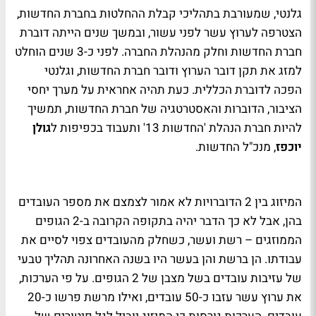
גלנטי, שמעורבת בתהליכי קבלת ההחלטות בחברת החדשות,
הצטרפה לערוץ עשר לפני עשור, ובמשך שנים הייתה דוברת
חברת החדשות וחלק מהנהלת החברה. לפני כ-3 שנים הוחלט
למזג את תקן דובר הערוץ ודובר חברת החדשות, וגלנטי
הפכה לדוברת הכללית. כעת תהיה אחראית על מערך יחסי
הציבור, הדוברות והאסטרטגיה של חברת החדשות, תמשיך
להיות חברת הנהלת 'החדשות 13' ותעבוד בכפיפות ל
גולן
יוכפז
, מנכ"ל החדשות.
המיזוג בין 2 הדוברויות לא אמור לצמצם את מספר העובדים
בהן, אבל לא כך הדבר יהיה בתקופה הקרובה ב-2 הגופים
הממוזגים – רשת ועשר, כשחלק מהעובדים צפוי לסיים את
עבודתו. הן ברשת והן בעשר היו בשנה האחרונה תהליך טבעי
של עזיבות עובדים בשל מצבן של 2 הגופים. על פי הערכות,
את ערוץ עשר עזבו כ-50 עובדים, ואילו מרשת פרשו כ-20