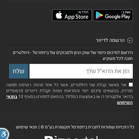
הרשמה לדיוור
הירשם לסיכום היומי של שוק ההון ולמבזקים של ביזפורטל - ניוזלטרים
חובה לכל משקיע
אני מאשר קבלת שני ניוזלטרים, אשר כל אחד מהווה רשימת תפוצה
נפרדת, בנושאים סיכום יומי והתראות חמות וקבלת דיוורים פרסומיים
בדואר אלקטרוני ו/ או באמצעות הסלולר בהתאם למפורט בסעיף 10
בתנאי
השימוש
כל הזכויות שמורות לחברת ביזפורטל תקשורת בע"מ ©
|
תנאי שימוש