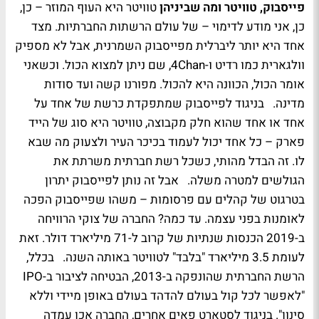
פייסבוק, טוויטר ומה שביניהן
טוויטר היא העוף המוזר – כן,
כן, אני מודע לדימוי – של עולם הרשתות החברתיות. מצד
אחד היא יותר ליברלית מפייסבוק השמרנית, אבל לא מספיק
וולגארית כמו רדיט ו-4Chan, שם ניתן למצוא הכול. וכשאני
אומר הכול, הכוונה היא להכול. מפורנו קשה ועד סודות
מדינה. בניגוד לפייסבוק שמתפקדת כרשת של אחד על
אחד או אחד שהוא חלק מקבוצה, טוויטר היא סוג של הייד
פארק – כל אחד יכול לעמוד בכיכר העיר ולצעוק מה שבא
לו. זה הבדל מהותי, כשכל רשת חברתית משרתת את
הגולשים למטרה משלה. אבל זה נותן לפייסבוק יתרון
בטרגוט של קהלים עם פרסומות – משהו שפייסבוק הפכה
לאומנות בפני עצמה. עד כמה? החברה של צוקי הרוויחה
ב-2019 הכנסות שנתיות של קרוב ל-71 מיליארד דולר. זאת
לעומת 3.5 מיליארד "בלבד" לטוויטר באותה השנה. בכלל,
הרשת החברתית שהונפקה ב-2013, הבטיחה לציבור ב-IPO
"לאפשר לכל קול בעולם להדהד בעולם באופן מיידי וללא
סינון". בניגוד לסטארט פאים אחרים, החברה אכן עמדה