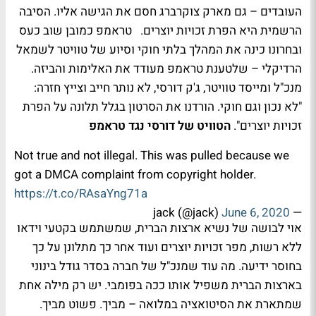
העובדים – גם מארק צוקרברג חסם את הגישה אליו. הסיבה
הרשמית היא הפרת זכויות יוצרים. טראמפ כמובן שוב כעס
ובחרונו כינה את המהלך בלתי חוקי וסיוע של טוויטר לשמאל
הרדיקלי – שלטענת טראמפ מעודד את האלימות והביזה.
מנכ"ל ומייסד טוויטר, ג'ק דורסי, לא נותר חייב וצייץ חזרה:
"לא נכון וגם חוקי. הורדנו את הסרטון בגלל תלונה על הפרת
זכויות יוצרים".
הטוויט של דורסי נגד טראמפ
Not true and not illegal. This was pulled because we
got a DMCA complaint from copyright holder.
https://t.co/RAsaYng71a
June 6, 2020
— jack (@jack)
אוי לבושה של נשיא ארצות הברית, שמשתמש בקטעי וידאו
ללא רשות, מפר זכויות יוצרים ועוד אחר כך מתלונן על כך
בחוסר ידיעה. מה עוד שמנכ"ל של חברה בסדר גודל בינוני
בארצות הברית משפיל אותו ככה בפומבי. יש רק מילה אחת
שמתארת את הסיטואציה במלואה – מביך. פשוט מביך.