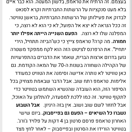
בעצמם. זה הרתיח את טראמפ, בלשון המעטה. הוא כבר איים
בלא מעט סנקציות על הרשתות החברתיות וקרא לסנאט
לבדוק את פעילותן של הרשתות החברתיות, בראשן טוויטר.
זה ככל הנראה לא יצא אל הפועל, לא כי הוא לא רוצה, כי
המפלגה שלו לא רוצה.
הפעם השנייה הייתה אפילו יותר
חמורה.
מה קרה? טראמפ צייץ כי כש"הביזה תתחיל, הירי
יתחיל". את הרפרנס לציטוט הזה הוא לקח ממפקד משטרה
גזען בדרום ארצות הברית, שאמר את הדברים בהתפרעויות
של הקהילה השחורה בשנות ה-70 של המאה הקודמת. גם
כאן טוויטר לא נותרה אדישה וסימנה את הטוויט כמעודד
אלימות. טראמפ רתח שוב. אבל הדבר שבאמת מצחיק בכל
הסיפור הזה, הוא העובדה שהנשיא השתמש בטוויטר כדי
לתקוף טוויטר. זה כמו ללכת למסעדה, להתלונן על האוכל,
אבל לחזור לשם שוב ושוב. אין בזה היגיון.
אבל השבוע
נשברו כל השיאים – הפעם גם בפייסבוק.
ביום שישי
האחרון טראמפ פרסם סרטון בן 4 דקות על פלויד ג'ורג'.
בטוויטר הורידו את הסרטון ובפייסבוק – לאחר לחץ מצד