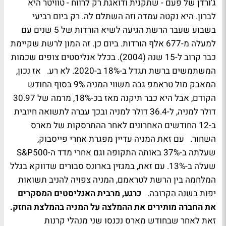
ג'ורדן של פעם - שתקנית ודואגת רק לרווח - טוויטר היא
לברון. היא נקטה עמדה וזה השתלם לה. רק ביום רביעי
בשבוע שעבר הרשת הגיעה לשיא הורדות של 5 שנים עם
למעלה מ-677 אלף הורדות. ביום כן. זה המון לרשת שקיימת
כבר קרוב ל-15 שנה (2004). בכלל אנליסטים צופים שכמות
המשתמשים ברשת תגדל ב-18% ב-2020. לא רע. אז נכון,
המאבק מול טראמפ גבה משווי המניה 9% בסוף החודש
הקודם, אבל היא כבר תיקנה מאז בכ-18%, מרמה של 30.97
דולר למניה, ל-36.4 דולר למניה ובכך עברה לתשואה חיובית
ב-12 החודשים האחרונים לאחר ההתרסקות של מארס
השחור. עם זאת המניה עדיין מפגרת אחרי פייסבוק,
שעלתה ב-37% באותה התקופה וגם אחרי מדד ה-S&P500
שעלה ב-13%. עם זאת, במגזין בארונס סבורים שדווקא בגלל
המלחמה בין הרשת לטראמם, המניה צפויה להניב תשואות
יפות בשנה הקרובה.
כרגע, מרבית האנליסטים המסקרים
את החברה מותירים את ההמלצה על המניה בהמלצת החזק.
זאת לאחר שבחודש מארס נכנסו שני מנהלי קרנות