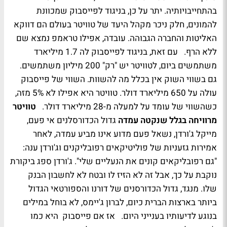
בהתחייבויותיה. יתר על כן, בניגוד לפייסבוק שמכוונת
להמונים, חלק ניכר מקהל היעד של טוויטר בעולם הם דווקא
האליטות והחברה הגבוהה. עובדה, אפילו טראמפ נמצא שם
ללא הרף. עם זאת, בניגוד לפייסבוק לה 1.7 מיליארד
משתמשים ביום, לטוויטר יש "רק" 200 מיליון משתמשים.
גם בשווי השוק אין בכלל מה להשוות. השווי של פייסבוק
עולה על 650 מיליארד דולר. טוויטר היא אפילו לא 5% מזה,
כשהשווי של עומד על למעלה מ-28 מיליארד דולר.
טוויטר
מרוויחה בגלל שנקטה עמדה
גדול הכדורסלנים אי פעם,
מייקל ג'ורדן, נשאל פעם מדוע אינו מביע עמדה, לאחר
אמירות גזעניות של פוליטיקאים רפובליקנים וג'ורדן ענה:
"גם רפובליקאים קונים את הנעליים שלי". ג'ורדן ספג ביקורת
נוקבת על כך, אבל זה לא הזיז לו ובטח לא לחשבון הבנק
שלו. מנגד, גדול הכדורסנים של דורנו והספורטאי הגדול
ביותר בארצות הברית כיום, לברון ג'יימס, לא בוחל במילים
בנוגע לדיעותיו בענייני היום. אז אם פייסבוק היא כמו