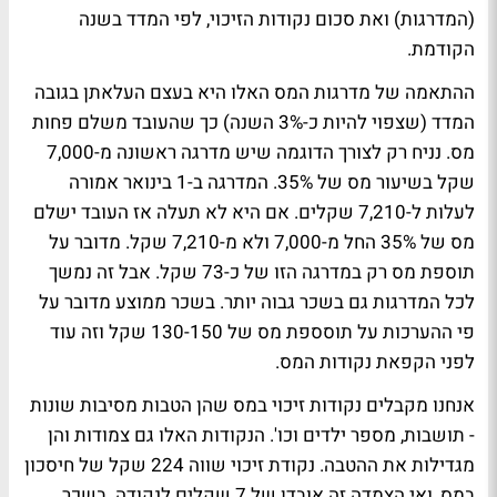
(המדרגות) ואת סכום נקודות הזיכוי, לפי המדד בשנה
הקודמת.
ההתאמה של מדרגות המס האלו היא בעצם העלאתן בגובה
המדד (שצפוי להיות כ-3% השנה) כך שהעובד משלם פחות
מס. נניח רק לצורך הדוגמה שיש מדרגה ראשונה מ-7,000
שקל בשיעור מס של 35%. המדרגה ב-1 בינואר אמורה
לעלות ל-7,210 שקלים. אם היא לא תעלה אז העובד ישלם
מס של 35% החל מ-7,000 ולא מ-7,210 שקל. מדובר על
תוספת מס רק במדרגה הזו של כ-73 שקל. אבל זה נמשך
לכל המדרגות גם בשכר גבוה יותר. בשכר ממוצע מדובר על
פי ההערכות על תוסספת מס של 130-150 שקל וזה עוד
לפני הקפאת נקודות המס.
אנחנו מקבלים נקודות זיכוי במס שהן הטבות מסיבות שונות
- תושבות, מספר ילדים וכו'. הנקודות האלו גם צמודות והן
מגדילות את ההטבה. נקודת זיכוי שווה 224 שקל של חיסכון
במס, ואי הצמדה זה אובדן של 7 שקלים לנקודה. בשכר