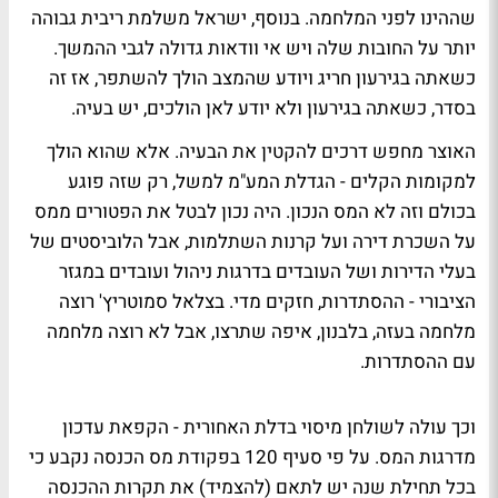
שההינו לפני המלחמה. בנוסף, ישראל משלמת ריבית גבוהה
יותר על החובות שלה ויש אי וודאות גדולה לגבי ההמשך.
כשאתה בגירעון חריג ויודע שהמצב הולך להשתפר, אז זה
בסדר, כשאתה בגירעון ולא יודע לאן הולכים, יש בעיה.
האוצר מחפש דרכים להקטין את הבעיה. אלא שהוא הולך
למקומות הקלים - הגדלת המע"מ למשל, רק שזה פוגע
בכולם וזה לא המס הנכון. היה נכון לבטל את הפטורים ממס
על השכרת דירה ועל קרנות השתלמות, אבל הלוביסטים של
בעלי הדירות ושל העובדים בדרגות ניהול ועובדים במגזר
הציבורי - ההסתדרות, חזקים מדי. בצלאל סמוטריץ' רוצה
מלחמה בעזה, בלבנון, איפה שתרצו, אבל לא רוצה מלחמה
עם ההסתדרות.
וכך עולה לשולחן מיסוי בדלת האחורית - הקפאת עדכון
מדרגות המס. על פי סעיף 120 בפקודת מס הכנסה נקבע כי
בכל תחילת שנה יש לתאם (להצמיד) את תקרות ההכנסה