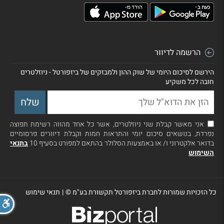
הרשמה לדיוור
הירשם לסיכום היומי של שוק ההון ולמבזקים של ביזפורטל - ניוזלטרים
חובה לכל משקיע
אני מאשר קבלת שני ניוזלטרים, אשר כל אחד מהווה רשימת תפוצה
נפרדת, בנושאים סיכום יומי והתראות חמות וקבלת דיוורים פרסומיים
בדואר אלקטרוני ו/ או באמצעות הסלולר בהתאם למפורט בסעיף 10
בתנאי
השימוש
כל הזכויות שמורות לחברת ביזפורטל תקשורת בע"מ ©
|
תנאי שימוש