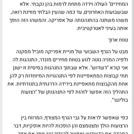
המחירים" העולה וירדה מתחת לרמות בהן נקבתי. אלא
שבשבועות האחרונים, עד כמה שהעין הבלתי מזוינת רואה,
משהו משתנה בהתנהגותה של אפריקה. והמשהו הזה הופך
אותה בעיני לאטרקטיבית.
טווח ארוך
מבט על הגרף השבועי של מניית אפריקה מוביל מסקנה
ולפיה המניה נוטה לנוע בטווח מחירים מוגדר, התנהגות לה
אני קורא "דשדוש". אלא שבתוך התנהגות בסיסית זו ישנן
תתי קבוצות המתאפיינות לפי התנהגויות המיוחדות רק להן.
אחת מהקבוצות מתאפיינת בירידה הדרגתית בתנודתיות. את
התהליך הזה אפשר לזהות לפי התנהגותן של "רצועות
בולינגר".
כפי שאפשר לראות על גבי הגרף המצורף, המרווח בין
הרצועות הולך ומצטמצם והן הופכות להיות אופקיות, דבר
המהדק את הדשדוש ואפשר להגדיר טוב יותר את אזור