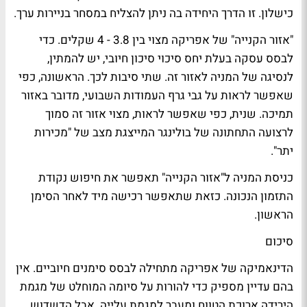
כישלון. זו הדרך היחידה בה ניתן להצליח במסחר בניירות ערך.
"אזור הקנייה" של אפריקה מצוי בין 3.8 - 4 שקלים. כדי
לבסס עסקה בעלת יחס סיכוי סיכון חיובי, יש להמתין,
לנסיגה של המניה לאזור זה. שתי סיבות לכך. הראשונה, כפי
שאפשר לראות על גבי גרף העמודות השבועי, מדובר באזור
תמיכה. שנית, כפי שאפשר לראות, מצוי אזור זה סמוך
לרצועה התחתונה של בולינגר המייצגת מצב של "מכירות
יתר".
כניסת המניה ל"אזור הקנייה" תאפשר את חיפוש נקודת
התזמון הנכונה. כזאת שתאפשר רכישה מיד לאחר הסימן
הראשון.
סיכום
הדינאמיקה של אפריקה מתחילה לבסס סימנים חיוביים. אין
בהם עדיין מספיק כדי להורות על סיומה המוחלט של מגמת
הירידה ארוכת הטווח ומעבר למגמת עלייה. אבל הדשדוש