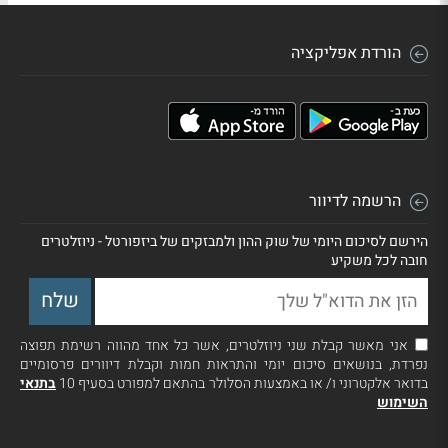
הורדת אפליקציה
הרשמה לדיוור
הירשם לסיכום היומי של שוק ההון ולמבזקים של ביזפורטל - ניוזלטרים
חובה לכל משקיע
אני מאשר קבלת שני ניוזלטרים, אשר כל אחד מהווה רשימת תפוצה
נפרדת, בנושאים סיכום יומי והתראות חמות וקבלת דיוורים פרסומיים
בדואר אלקטרוני ו/ או באמצעות הסלולר בהתאם למפורט בסעיף 10
בתנאי
השימוש