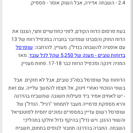
2.4 - השבחה אדירה, אבל השוק אומר - מספיק.
בעת פרסום הדוח הקודם, לפני כחודשיים וחצי, הצגנו את
הדוח החזק והסברנו שמדובר בחברה במכפיל רווח של 13
עם אופציה להשבחה בנדל"ן. מעניין. להרחבה:
שופרסל
בדוחות טובים - מענק של 5,250 שקל לכל עובד
. מאז
המניה זינקה ומכפיל הרווח כבר 17-18. פחות מעניין.
הדוחות של שופרסל בסה"כ טובים, אבל לא חזקים. אבל
בשווי הנוכחי ואחרי זינוק, אל תצפו להמשך עלייה. עם זאת
- יש לאחים אמיר ביד פעילות חשובה שתשביח בהדרגה
והיא מספקת פרמייה מעבר לתמחור "רגיל". הנדל"ן של
שופרסל רשום עדיין במספרים נמוכים יחסית לפוטנציאל
והשווי ההוגן. ויש נדל"ן בהיקף גדול וחלקו בתהליכי
השבחה. החברה בהדרגה תחבור לגופים בתחום, תשביח