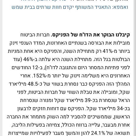
ואמפא: התאגיד המשותף יקדם חוות שרתים בבית שמש
קיבלנו הבוקר את הדו"ח של הפניקס.
חברות הביטוח
מובילות את הבורסה בשנתיים האחרונות, המדד הענפי זינק
ביותר מ-41% רק מתחילת השנה, והפניקס היא אחת המניות
הבולטות בגל הזה. מתחילת השנה היא עלתה ב-46% (עוד
לפני פתיחת המסחר היום והתגובה לדו"ח), ב-12 החודשים
האחרונים היא משלימה זינוק של יותר מ-152%. אחרי
המהלך הזה הפניקס כבר נסחרת בשווי של כ-48.5 מיליארד
שקל, ומובילה את טבלת השווי של חברות הביטוח, לפני
הראל שנסחרת בכ-39 מיליארד שקל ומנורה שנסרחת
בכ-34 מיליארד שקל. הפניקס עם דוחות חזקים לרבעון
הראשון, שממשיכים להסביר למה השוק מתמחר את החברה
אחרת מבעבר, עלייה ברווח הכולל, צמיחה בפעילות הליבה,
תשואה של 24.1% להון והמשך מעבר לפעילויות שמייצרות