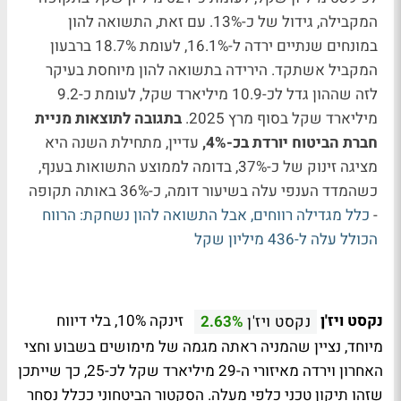
המקבילה, גידול של כ-13%. עם זאת, התשואה להון
במונחים שנתיים ירדה ל-16.1%, לעומת 18.7% ברבעון
המקביל אשתקד. הירידה בתשואה להון מיוחסת בעיקר
לזה שההון גדל לכ-10.9 מיליארד שקל, לעומת כ-9.2
מיליארד שקל בסוף מרץ 2025.
בתגובה לתוצאות מניית
חברת הביטוח יורדת בכ-4%,
עדיין, מתחילת השנה היא
מציגה זינוק של כ-37%, בדומה לממוצע התשואות בענף,
כשהמדד הענפי עלה בשיעור דומה, כ-36% באותה תקופה
-
כלל מגדילה רווחים, אבל התשואה להון נשחקת: הרווח
הכולל עלה ל-436 מיליון שקל
נקסט ויז'ן
זינקה 10%, בלי דיווח
נקסט ויז'ן
2.63%
מיוחד, נציין שהמניה ראתה מגמה של מימושים בשבוע וחצי
האחרון וירדה מאיזורי ה-29 מיליארד שקל לכ-25, כך שייתכן
שזהו תיקון טכני כלפי מעלה. הסקטור הביטחוני ככלל נסחר