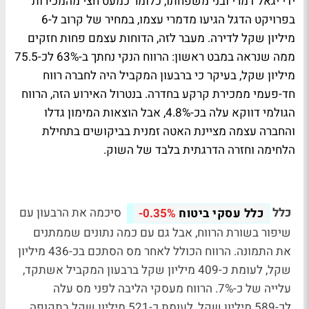
ידי יגאל דמרי ובני משפחתו, כלומר כמעט חצי מהמכירות
בפרויקט הדגל הגיעו מדמרי עצמו, במחיר של קרוב ל-6
מיליון שקל לדירה. מעבר לזה, הדוחות עצמם פחות חזקים
ממה שנראה במבט ראשון: הרווח הנקי נחתך ב-63% לכ-75.5
מיליון שקל, בעיקר כי ברבעון המקביל היה לחברה רווח
חד-פעמי ממכירת קרקע בחדרה. בנטרול האירוע הזה, הרווח
הגולמי דווקא עלה בכ-4.8%, אבל הוצאות המימון גדלו
והחברה עצמה מציינת האטה זמנית בביקושים בתחילת
הלחימה וחזרה הדרגתית בלבד של השוק.
כלל
סיכמה את הרבעון עם
כלל עסקי ביטוח
-0.35%
שיפור בשורת הרווח, אבל גם עם כמה נתונים שממתנים
את התמונה. הרווח הכולל לאחר מס הסתכם בכ-436 מיליון
שקל, לעומת כ-409 מיליון שקל ברבעון המקביל אשתקד,
עלייה של כ-7%. הרווח מעסקי הליבה לפני מס עלה
לכ-589 מיליון שקל, לעומת כ-521 מיליון שקל בתקופה