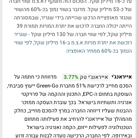
על כ-16 מיליון שקל. הסכום הזה משקף לא.צ.מ שווי חברה
של כ-53 מיליון שקל. מדובר בשווי נמוך בכ-60% מהשווי
שנגזר מאופציית הרכש שהייתה בידי שגריר, שבמסגרתה
הייתה יכולה החברה לרכוש את יתרת המניות תמורת 39
מיליון שקל, לפי שווי חברה של 130 מיליון שקל -
שגריר
רוכשת את יתרת מניות א.צ.מ ב-16 מיליון שקל, לפי שווי
הנמוך בכ-60% ממחיר האופציה
אייראנג'י
מדווחת כי חתמה על
אייראנג'י טק
3.77%
הסכם מחייב לרכישת 51% מחברת Green-Go ייעוץ סביבתי,
העוסקת בתחום ה-EPC, התכנון וההקמה של פרויקטי
אנרגיה ותשתיות בישראל. בכך עוברת העסקה ממזכר
ההבנות שעליו דיווחה החברה במרץ להסכם מחייב, כחלק
מהמהלך של אייראנג'י להרחיב את פעילותה מתחום
הטכנולוגיה לפעילות ייזום, הקמה ואנרגיה בישראל
ובאירופה. לפי החברה, הרכישה נועדה לבנות עבורה זרוע