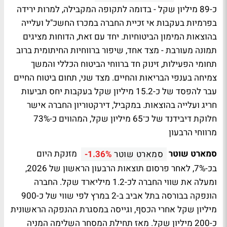
כ-89 מיליון שקל - בדומה לתקופה המקבילה, למרות ירידה
בפרמיות בעקבות אי זכיית החברה במכרז החשכ"ל ועלייה
בהוצאות המימון הביטוחיות. יחד עם זאת, הדוחות מציגים
תמונה מעורבת - מצד אחד, שיפור ברווחיות החיתומית ברוב
תחומי הפעילות, זינוק חד ברווחי הביטוח הכללי והמשך
צמיחה בענפי הבריאות והחיים. מצד שני, תחום ביטוח החיים
עבר להפסד של כ-15.2 מיליון שקל בעקבות יחס תביעות
חריג ועלייה בהוצאות. במקביל, דירקטוריון החברה אישר
חלוקת דיבידנד של כ־65 מיליון שקל, המהווים כ-73%
מרווחי הרבעון
סמארט שוטר
מזנקת היום
סמארט שוטר
-1.36%
בכ-7%, לאחר פרסום תוצאות הרבעון הראשון של 2026,
ומעלה את שווי החברה לכ-1.2 מיליארד שקל. החברה
הונפקה בבורסה בתל אביב ב-2 במרץ לפי שווי של כ-900
מיליון שקל אחרי הכסף, וגייסה במסגרת ההנפקה הראשונית
כ-200 מיליון שקל. מאז תחילת המסחר השלימה המניה