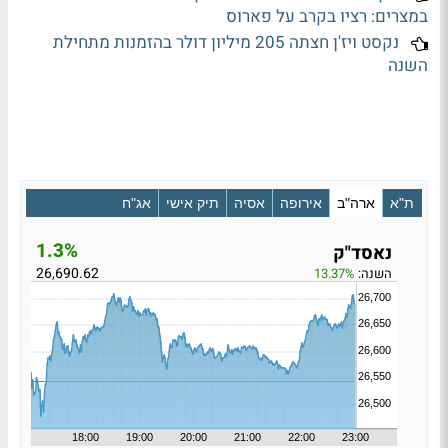
במצרים: רציו בקרב על פארוס
נקסט ויז'ן חצתה 205 מיליון דולר בהזמנות מתחילת
השנה
ת"א
ארה"ב
אירופה
אסיה
תיק אישי
אג"ח
1.3%
נאסד"ק
26,690.62
השנה:
13.37%