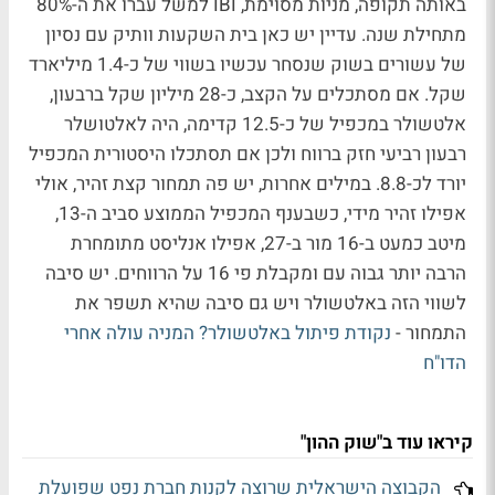
באותה תקופה, מניות מסוימת, IBI למשל עברו את ה-80%
מתחילת שנה. עדיין יש כאן בית השקעות וותיק עם נסיון
של עשורים בשוק שנסחר עכשיו בשווי של כ-1.4 מיליארד
שקל. אם מסתכלים על הקצב, כ-28 מיליון שקל ברבעון,
אלטשולר במכפיל של כ-12.5 קדימה, היה לאלטושלר
רבעון רביעי חזק ברווח ולכן אם תסתכלו היסטורית המכפיל
יורד לכ-8.8. במילים אחרות, יש פה תמחור קצת זהיר, אולי
אפילו זהיר מידי, כשבענף המכפיל הממוצע סביב ה-13,
מיטב כמעט ב-16 מור ב-27, אפילו אנליסט מתומחרת
הרבה יותר גבוה עם ומקבלת פי 16 על הרווחים. יש סיבה
לשווי הזה באלטשולר ויש גם סיבה שהיא תשפר את
התמחור -
נקודת פיתול באלטשולר? המניה עולה אחרי
הדו"ח
קיראו עוד ב"שוק ההון"
הקבוצה הישראלית שרוצה לקנות חברת נפט שפועלת