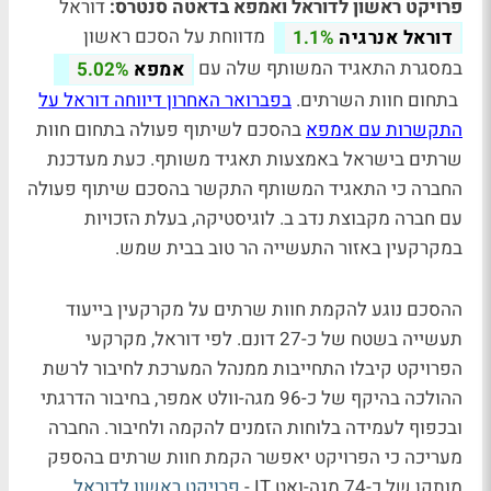
פרויקט ראשון לדוראל ואמפא בדאטה סנטרס:
דוראל
מדווחת על הסכם ראשון
דוראל אנרגיה
1.1%
במסגרת התאגיד המשותף שלה עם
אמפא
5.02%
בתחום חוות השרתים.
בפברואר האחרון דיווחה דוראל על
התקשרות עם אמפא
בהסכם לשיתוף פעולה בתחום חוות
שרתים בישראל באמצעות תאגיד משותף. כעת מעדכנת
החברה כי התאגיד המשותף התקשר בהסכם שיתוף פעולה
עם חברה מקבוצת נדב ב. לוגיסטיקה, בעלת הזכויות
במקרקעין באזור התעשייה הר טוב בבית שמש.
ההסכם נוגע להקמת חוות שרתים על מקרקעין בייעוד
תעשייה בשטח של כ-27 דונם. לפי דוראל, מקרקעי
הפרויקט קיבלו התחייבות ממנהל המערכת לחיבור לרשת
ההולכה בהיקף של כ-96 מגה-וולט אמפר, בחיבור הדרגתי
ובכפוף לעמידה בלוחות הזמנים להקמה ולחיבור. החברה
מעריכה כי הפרויקט יאפשר הקמת חוות שרתים בהספק
מותקן של כ-74 מגה-ואט IT -
פרויקט ראשון לדוראל