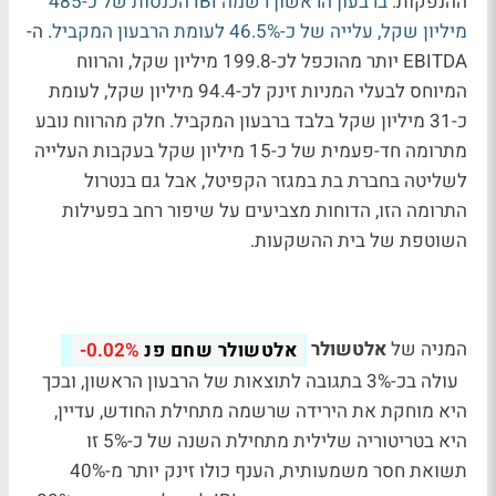
ההנפקות.
ברבעון הראשון רשמה IBI הכנסות של כ-485
מיליון שקל, עלייה של כ-46.5% לעומת הרבעון המקביל
. ה-
EBITDA יותר מהוכפל לכ-199.8 מיליון שקל, והרווח
המיוחס לבעלי המניות זינק לכ-94.4 מיליון שקל, לעומת
כ-31 מיליון שקל בלבד ברבעון המקביל. חלק מהרווח נובע
מתרומה חד-פעמית של כ-15 מיליון שקל בעקבות העלייה
לשליטה בחברת בת במגזר הקפיטל, אבל גם בנטרול
התרומה הזו, הדוחות מצביעים על שיפור רחב בפעילות
השוטפת של בית ההשקעות.
המניה של
אלטשולר
אלטשולר שחם פנ
-0.02%
עולה בכ-3% בתגובה לתוצאות של הרבעון הראשון, ובכך
היא מוחקת את הירידה שרשמה מתחילת החודש, עדיין,
היא בטריטוריה שלילית מתחילת השנה של כ-5% זו
תשואת חסר משמעותית, הענף כולו זינק יותר מ-40%