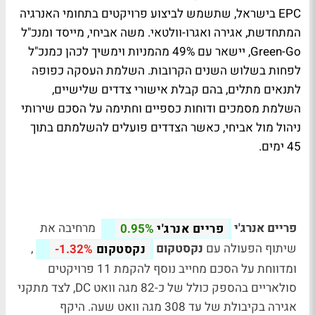
EPC בישראל, שתשמש לביצוע פרויקטים בתחומי האנרגיה
המתחדשת, אגירה ואגרו-וולטאי. משה אביחי, מייסד ומנכ"ל
Green-Go, יישאר עם 49% מהמניות וימשיך לכהן כמנכ"ל
לפחות בשלוש השנים הקרובות. השלמת העסקה כפופה
לתנאים מתלים, בהם קבלת אישורי צדדים שלישיים,
השלמת מסמכים ודוחות כספיים וחתימה על הסכם שירותי
ניהול מול אביחי, כאשר הצדדים פועלים להשלמתם בתוך
45 ימים.
פריים אנרג'י
מרחיבה את
פריים אנרג'י
0.95%
שיתוף הפעולה עם
נקסטקום
,
נקסטקום
-1.32%
ומדווחת על הסכם מחייב נוסף להקמת 11 פרויקטים
סולאריים בהספק כולל של כ-82 מגה וואט DC, לצד מתקני
אגירה בקיבולת של עד 308 מגה וואט שעה. היקף