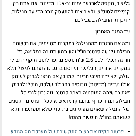
גלישה, תקפה לארבעה ימים וב-109 מדינות. אם אתם רק
קופצים לסופ"ש ולא רוצים להתעסק יותר מדי עם חבילות,
ייתכן וזו החבילה בשבילכם.
עד המגה האחרון
ומה אם חרגתם מהחבילה? במקרים מסוימים, אם רכשתם
חבילת גלישה פרטנר חו"ל והשתמשתם בה במלואה, כל
חריגה תעלה לכם 2.5 ש"ח נוספים, ועד לתום תוקף החבילה.
במקרים אחרים, הגלישה תיחסם ברגע שהגעתם לניצול מלא
שלה, ולא יהיו חיובי חריגה. כמו כן, אם תרצו לבדוק לעומק
אילו יעדים (מדינות) מכוסים בחבילה שלכם, תוכלו לבדוק
זאת ברשימה המופיעה באתר פרטנר. וזה נכון לגבי כל
חבילה: תמיד עדיף שתבדקו מראש את כל הפרטים הקטנים
של החבילה שאתם מעוניינים בה, כדי שלא תופתעו דווקא
כשאתם בחו"ל. חופשה מהנה!
פרטנר תקים את רשת התקשורת של מערכת מס הגודש