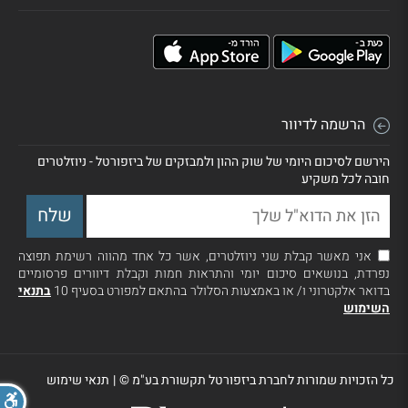
הרשמה לדיוור
הירשם לסיכום היומי של שוק ההון ולמבזקים של ביזפורטל - ניוזלטרים
חובה לכל משקיע
אני מאשר קבלת שני ניוזלטרים, אשר כל אחד מהווה רשימת תפוצה
נפרדת, בנושאים סיכום יומי והתראות חמות וקבלת דיוורים פרסומיים
בדואר אלקטרוני ו/ או באמצעות הסלולר בהתאם למפורט בסעיף 10
בתנאי
השימוש
כל הזכויות שמורות לחברת ביזפורטל תקשורת בע"מ ©
|
תנאי שימוש