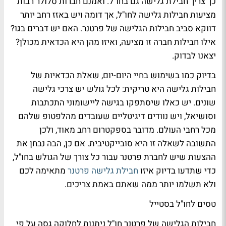
כך צריך חבילת גלישה גם בחו"ל. ואמנם חברות סלולר רבות
מציעות חבילות גלישה לחו"ל, אך דומה ויש באזז רחב יותר
דווקא סביב חבילות הגלישה של פרטנר. האם יש דברים בגו?
אילו חבילות חברה זו מציעה, ואיזו מהן היא הכדאית מכולן?
יצאנו לבדוק.
בדיוק כמו בשימוש בחיי היום-יום, שאלת הכדאיות של
חבילות גלישה היא טריקית: לכל גולש יש צרכי גלישה
שונים. יש כאלו שיסתפקו בגישה ליישומוני התכתבות
וסושיאל, ויש נוודים דיגיטליים שעובדים מהלפטופ שלהם
מכל רחבי העולם. מדובר בספקטרום רחב מאוד, ולכן
התשובה לשאלה זו היא סובייקטיבית. אם כן, הבה נבחן את
ההצעות שיש לחברת פרטנר עבור כל צורך של הגולש בחו"ל,
כדי שתדעו בדיוק איזו
חבילת גלישה פרטנר
מתאימה לכם
ולא תשלמו יותר ממה שאתם באמת צריכים.
טסים לחו"ל בסטייל
חבילות הגלישה של פרטנר חו"ל ניתנות לחלוקה גסה על פי