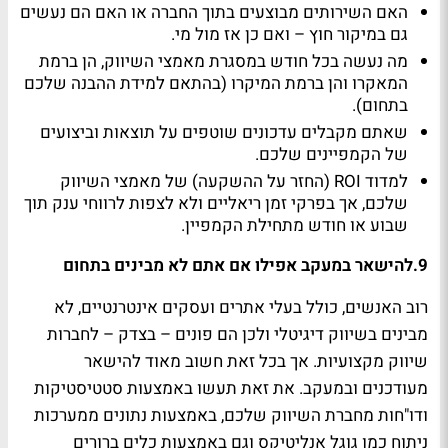
האם השירותים מבוצעים בתוך החברה או האם הם נעשים
גם במיקור חוץ – ואם כן אז מול מי.
מה נעשה בכל חודש במסגרת מאמצי השיווק, הן ברמת
המאקרו והן ברמת המיקרו (בהתאם למידת ההבנה שלכם
בתחום).
שאתם מקבלים עדכונים שוטפים על תוצאות וביצועים
של הקמפיינים שלכם.
למדוד
ROI
(החזר על ההשקעה) של מאמצי השיווק
שלכם, אך בפרקי זמן ריאליים ולא לצפות לרווחי ענק תוך
שבוע או חודש מתחילת הקמפיין.
9.
להישאר במעקב אפילו אם אתם לא מבינים בתחום
רוב האנשים, כולל בעלי אתרים ועסקים אינטרנטיים, לא
מבינים בשיווק דיגיטלי ולכן הם פונים – בצדק – לחברות
שיווק מקצועיות. אך בכל זאת חשוב מאוד להישאר
מעודכנים ובמעקב. את זאת תעשו באמצעות סטטיסטיקות
ודו"חות מחברת השיווק שלכם, באמצעות נתונים ממערכות
ניתוח כמו גוגל אנליטיקס וגם באמצעות כלים ברורים